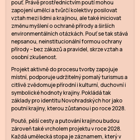
pouť. Právě prostřednictvím poutí mohou
zapojení umělci a tvůrčí kolektivy posilovat
vztah mezi lidmi a krajinou, ale také iniciovat
změnu myšlení o ochraně přírody a širších
environmentálních otázkách. Pouť se tak stává
nepsanou, neinstitucionální formou ochrany
přírody – bez zákazů a pravidel, skrze vztah a
osobní zkušenost.
Projekt aktivně do procesu tvorby zapojuje
místní, podporuje udržitelný pomalý turismus a
citlivě zvědomuje přírodní i kulturní, duchovní i
symbolické hodnoty krajiny. Pokládá tak
základy pro identitu Novohradských hor jako
poutní krajiny, kterou zůstanou i po roce 2028.
Poutě, pěší cesty a putování krajinou budou
zároveň také vrcholem projektu v roce 2028.
Každá umělecká stopa je záznamem, který v