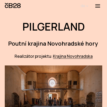
de
Menü
OPE
PILGERLAND
Poutní krajina Novohradské hory
Realizátor projektu:
Krajina Novohradska