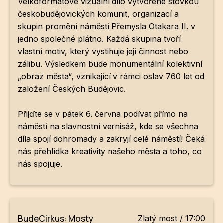
Velkoformátové vizuální dílo vytvořené stovkou
českobudějovických komunit, organizací a
skupin promění náměstí Přemysla Otakara II. v
jedno společné plátno. Každá skupina tvoří
vlastní motiv, který vystihuje její činnost nebo
zálibu. Výsledkem bude monumentální kolektivní
„obraz města“, vznikající v rámci oslav 760 let od
založení Českých Budějovic.
Přijďte se v pátek 6. června podívat přímo na
náměstí na slavnostní vernisáž, kde se všechna
díla spojí dohromady a zakryjí celé náměstí! Čeká
nás přehlídka kreativity našeho města a toho, co
nás spojuje.
BudeCirkus: Mosty
Zlatý most / 17:00