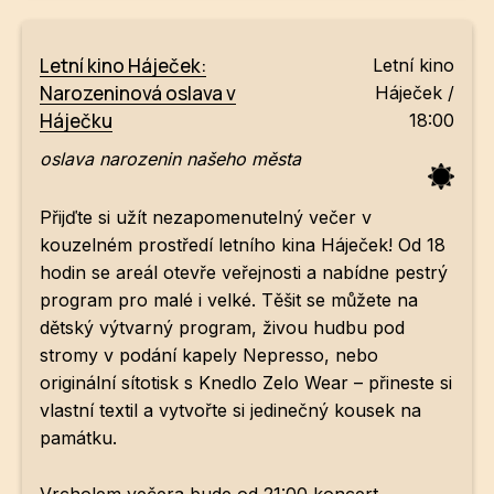
Letní kino Háječek:
Letní kino
Narozeninová oslava v
Háječek /
Háječku
18:00
oslava narozenin našeho města
Přijďte si užít nezapomenutelný večer v
kouzelném prostředí letního kina Háječek! Od 18
hodin se areál otevře veřejnosti a nabídne pestrý
program pro malé i velké. Těšit se můžete na
dětský výtvarný program, živou hudbu pod
stromy v podání kapely Nepresso, nebo
originální sítotisk s Knedlo Zelo Wear – přineste si
vlastní textil a vytvořte si jedinečný kousek na
památku.
Vrcholem večera bude od 21:00 koncert