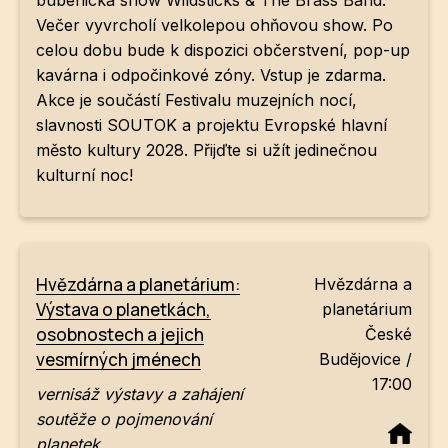
bubenická show Wildsticks & The Brass Band.
Večer vyvrcholí velkolepou ohňovou show. Po
celou dobu bude k dispozici občerstvení, pop-up
kavárna i odpočinkové zóny. Vstup je zdarma.
Akce je součástí Festivalu muzejních nocí,
slavnosti SOUTOK a projektu Evropské hlavní
město kultury 2028. Přijďte si užít jedinečnou
kulturní noc!
Hvězdárna a planetárium:
Hvězdárna a
Výstava o planetkách,
planetárium
osobnostech a jejich
České
vesmírných jménech
Budějovice /
17:00
vernisáž výstavy a zahájení
soutěže o pojmenování
planetek