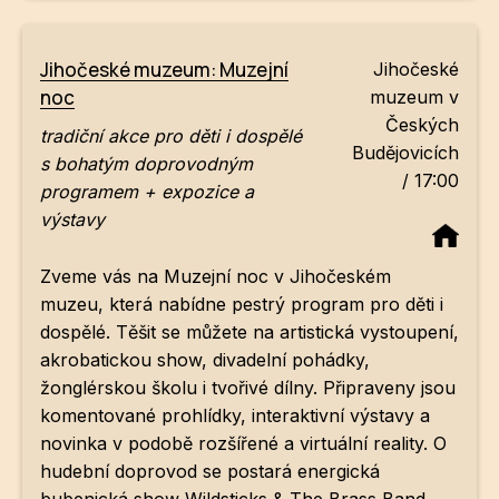
Jihočeské muzeum: Muzejní
Jihočeské
noc
muzeum v
Českých
tradiční akce pro děti i dospělé
Budějovicích
s bohatým doprovodným
/ 17:00
programem + expozice a
výstavy
Zveme vás na Muzejní noc v Jihočeském
muzeu, která nabídne pestrý program pro děti i
dospělé. Těšit se můžete na artistická vystoupení,
akrobatickou show, divadelní pohádky,
žonglérskou školu i tvořivé dílny. Připraveny jsou
komentované prohlídky, interaktivní výstavy a
novinka v podobě rozšířené a virtuální reality. O
hudební doprovod se postará energická