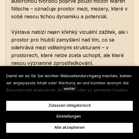
autorčinou tvorbou poprvé použil filozof Martin
Nitsche – označuje prostor mezi, mezery, které v
sobě nesou tichou dynamiku a potenciál.
Výstava nabízí nejen křehký vizuální zážitek, ale i
prostor pro hlubší zamyšlení nad tím, co se
odehrává mezi viditelnými strukturami – v
prostorech, které nelze zcela uchopit, ale které
nesou významné zprostředkování.
Damit wir es für Sie leichter Webseitendurchgang machen, bieten
wir angepasste Inhalt oder Werbung an und könnten anonym die
weiter
Besucherzahl analyzieren. Wir verwenden so genannte Cookies,
CykloBudějovice:
pravý břeh Malše u
die nutzen wir mit unseren Partner für Sozialmedien, Werbung und
Cycle Up!
občerstvení Malák /
Analyse an. Ihre Einstellung könnten Sie mit „Cookies Einstellung“
Zulassen obligatorisch
richten und jederzeit könnten Sie im Webfuß ändern. Ausführliche
17:00
slavnostní zakončení
de
Einstellungen
Informationen finden Sie in unseren Grundsätzen des Schutzes
výzvy Do práce na
personenbezogener Daten und Cookies Benutzung. Stimmen Sie
Alle akzeptieren
kole
mit Cookies Benutzung ein?