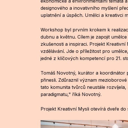
ekonomické a environmentální témata a 
designového a inovativního myšlení předs
uplatnění a úspěch. Umělci a kreativci 
Workshop byl prvním krokem k realizaci
dubnu a květnu. Cílem je zapojit umělc
zkušenosti a inspiraci. Projekt Kreativní
vzdělávání. Jde o příležitost pro umělce
jedné z klíčových kompetencí pro 21. sto
Tomáš Novotný, kurátor a koordinátor pr
přinesli. Zdůraznil význam mezioborové s
tato komunita tvůrců neustále rozvíjela,
paradigmatu," říká Novotný.
Projekt Kreativní Mysli otevírá dveře do