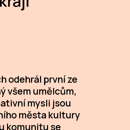
kraji
h odehrál první ze
ený všem umělcům,
ativní mysli jsou
ního města kultury
kou komunitu se