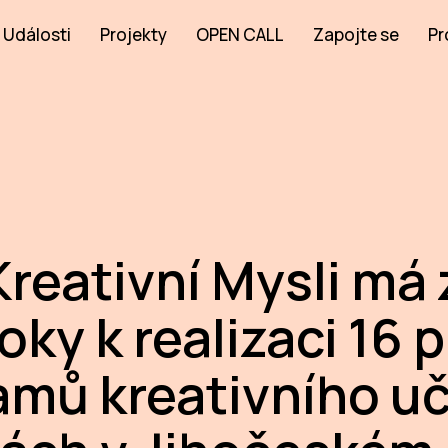
Události
Projekty
OPEN CALL
Zapojte se
Pr
Kreativní Mysli má
oky k realizaci 16 
amů kreativního uč