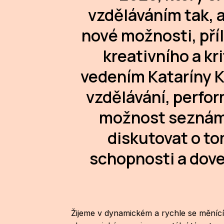
vzděláváním tak, a
nové možnosti, příle
kreativního a kri
vedením Kataríny Ka
vzdělávání, perfo
možnost seznámit
diskutovat o tom
schopnosti a dov
Žijeme v dynamickém a rychle se měnící