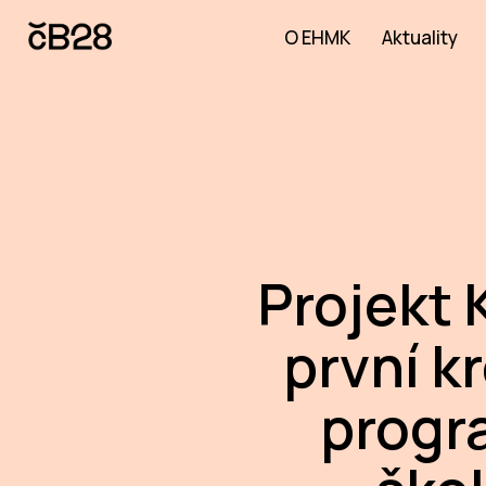
O EHMK
Aktuality
Projekt 
první kr
progr