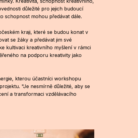
nky. Kreativita, schopnost kreativního,
vednosti důležité pro jejich budoucí
tuto schopnost mohou předávat dále.
očeském kraji, které se budou konat v
vat se žáky a předávat jim své
ke kultivaci kreativního myšlení v rámci
aměřeného na podporu kreativity jako
energie, kterou účastníci workshopu
projektu. "Je nesmírně důležité, aby se
acení a transformaci vzdělávacího