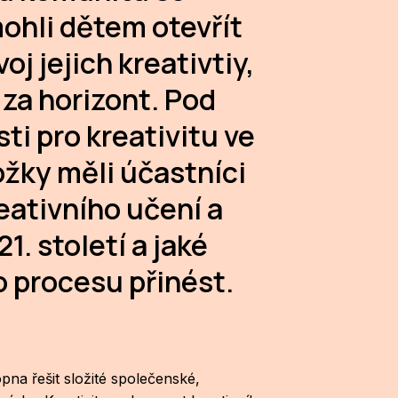
mohli dětem otevřít
oj jejich kreativtiy,
t za horizont. Pod
ti pro kreativitu ve
žky měli účastníci
eativního učení a
1. století a jaké
 procesu přinést.
na řešit složité společenské,