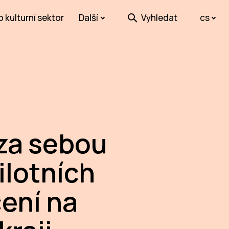
o kulturní sektor
Další
Vyhledat
cs
 za sebou
pilotních
ení na