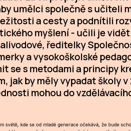
by umělci společně s učiteli 
žitosti a cesty a podnítili rozv
tického myšlení - učili je vidě
livodové, ředitelky Společnos
rmerky a vysokoškolské pedago
 se s metodami a principy kr
, jak by měly vypadat školy v 2
ednosti mohou do vzdělávacího
m světě, kde se od mladé generace očekává, že bude schop