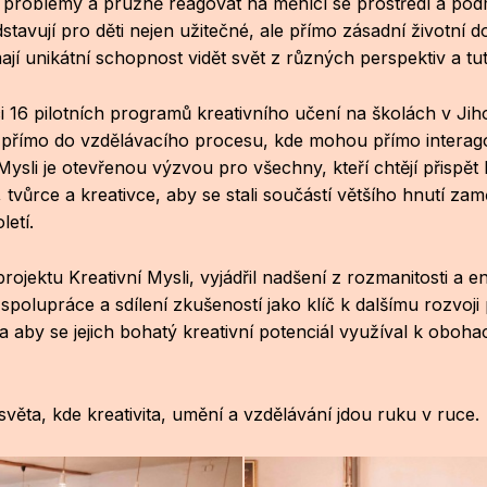
problémy a pružně reagovat na měnící se prostředí a podmí
tavují pro děti nejen užitečné, ale přímo zásadní životní do
mají unikátní schopnost vidět svět z různých perspektiv a 
 16 pilotních programů kreativního učení na školách v Jih
e přímo do vzdělávacího procesu, kde mohou přímo interago
 Mysli je otevřenou výzvou pro všechny, kteří chtějí přispět 
, tvůrce a kreativce, aby se stali součástí většího hnutí z
letí.
ojektu Kreativní Mysli, vyjádřil nadšení z rozmanitosti a 
polupráce a sdílení zkušeností jako klíč k dalšímu rozvoji 
 a aby se jejich bohatý kreativní potenciál využíval k oboh
 světa, kde kreativita, umění a vzdělávání jdou ruku v ruce.