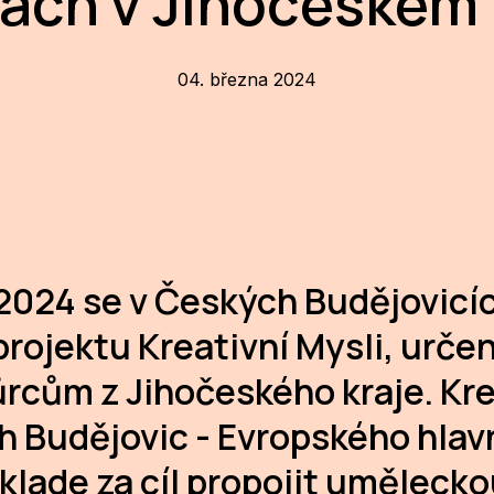
ách v Jihočeském 
04. března 2024
 2024 se v Českých Budějovicíc
projektu Kreativní Mysli, urč
rcům z Jihočeského kraje. Kre
 Budějovic - Evropského hlav
 klade za cíl propojit umělec