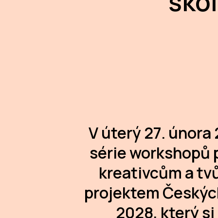
škol
V úterý 27. února
série workshopů 
kreativcům a tvů
projektem Českých
2028, který si