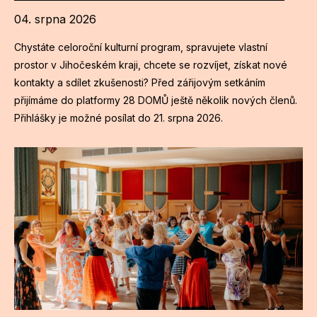
NO
04. srpna 2026
OT
Chystáte celoroční kulturní program, spravujete vlastní
OS
prostor v Jihočeském kraji, chcete se rozvíjet, získat nové
kontakty a sdílet zkušenosti? Před zářijovým setkáním
(P
přijímáme do platformy 28 DOMŮ ještě několik nových členů.
FÓR
Přihlášky je možné posílat do 21. srpna 2026.
PI
SK
SK
SO
TR
WO
YO