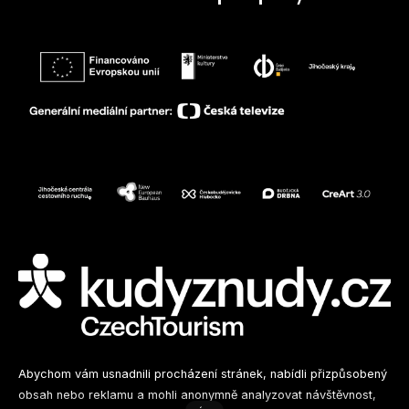
Sledujte nás na sociálních sítích
Abychom vám usnadnili procházení stránek, nabídli přizpůsobený
obsah nebo reklamu a mohli anonymně analyzovat návštěvnost,