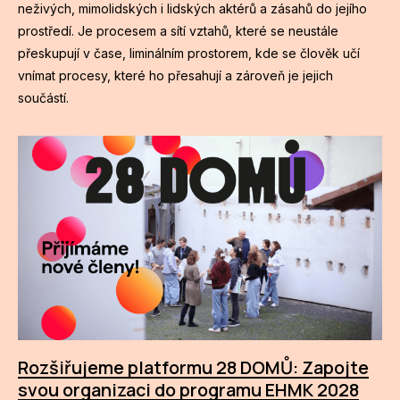
neživých, mimolidských i lidských aktérů a zásahů do jejího
prostředí. Je procesem a sítí vztahů, které se neustále
CI
přeskupují v čase, liminálním prostorem, kde se člověk učí
DE
vnímat procesy, které ho přesahují a zároveň je jejich
součástí.
IN
JI
KN
KR
KR
KU
MA
MO
Rozšiřujeme platformu 28 DOMŮ: Zapojte
svou organizaci do programu EHMK 2028