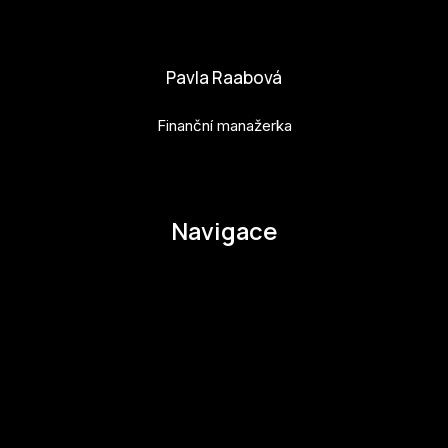
adela.kovarova@budejovice2028.cz
Pavla Raabová
Finanční manažerka
pavla.raabova@budejovice2028.cz
Navigace
O EHMK
Ke stažení
Otázky a odpovědi
Zapojte se