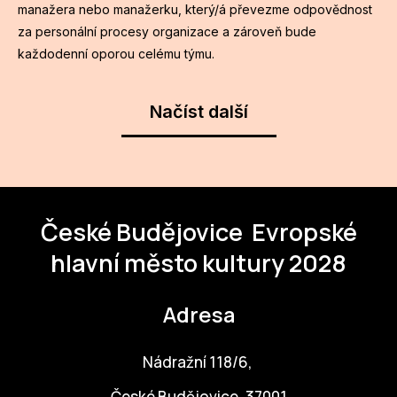
manažera nebo manažerku, který/á převezme odpovědnost
za personální procesy organizace a zároveň bude
každodenní oporou celému týmu.
Načíst další
České Budějovice
Evropské
hlavní město kultury 2028
Adresa
Nádražní 118/6,
České Budějovice, 37001