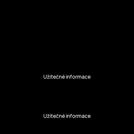
Zapojte se
Kul.turista
Aktivity a Novinky
Novinky
Aktivity
Užitečné informace
Nabídka práce
Dobrovolníci
Užitečné informace
Ochrana osobních údajů