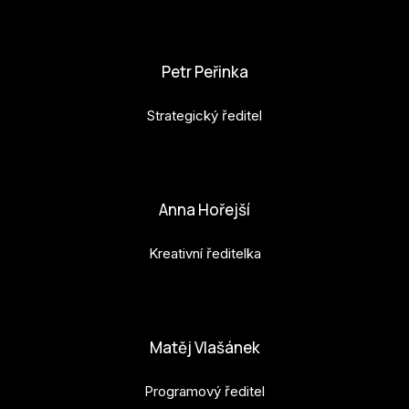
karolina.raabova@budejovice2028.cz
Petr Peřinka
Strategický ředitel
petr.perinka@budejovice2028.cz
Anna Hořejší
Kreativní ředitelka
anna.horejsi@budejovice2028.cz
Matěj Vlašánek
Programový ředitel