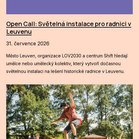
Po
Pro k
Open Call: Světelná instalace pro radnici v
Leuvenu
Pro 
31. července 2026
Kont
Další
Město Leuven, organizace LOV2030 a centrum Shift hledají
umělce nebo umělecký kolektiv, který vytvoří dočasnou
Ná
světelnou instalaci na lešení historické radnice v Leuvenu.
Př
Ke 