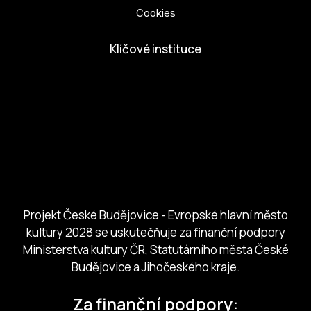
Cookies
Klíčové instituce
European Capital of Culture
Ministerstvo kultury
Město České Budejovice
Českobudejovicko hlubocko
Jihočeský kraj
Jihočeská centrála cestovního ruchu
Projekt České Budějovice - Evropské hlavní město
kultury 2028 se uskutečňuje za finanční podpory
Ministerstva kultury ČR, Statutárního města České
Budějovice a Jihočeského kraje.
Za finanční podpory: