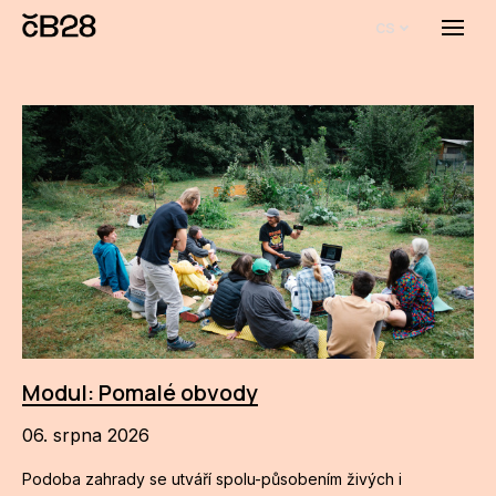
cs
Menu
O E
O 
Bi
Pro
FA
Aktu
Udál
Modul: Pomalé obvody
Proj
06. srpna 2026
AR
Podoba zahrady se utváří spolu-působením živých i
AR