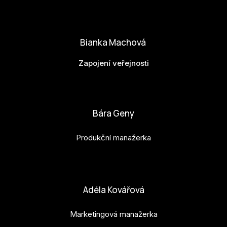
matej.vlasanek@budejovice2028.cz
Bianka Machová
Zapojení veřejnosti
bianka.machova.jr@budejovice2028.cz
Bára Geny
Produkční manažerka
bara.geny@budejovice2028.cz
Adéla Kovářová
Marketingová manažerka