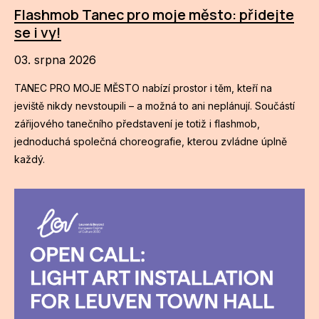
Flashmob Tanec pro moje město: přidejte
ZA
se i vy!
28
03. srpna 2026
OPE
TANEC PRO MOJE MĚSTO nabízí prostor i těm, kteří na
jeviště nikdy nevstoupili – a možná to ani neplánují. Součástí
Zapo
zářijového tanečního představení je totiž i flashmob,
jednoduchá společná choreografie, kterou zvládne úplně
Sta
každý.
tým
Dob
Ot
Zah
příle
Pro