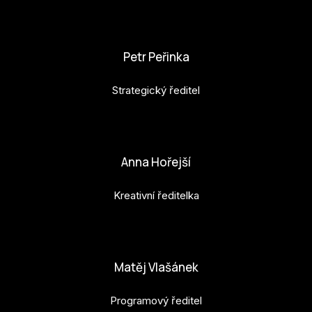
karolina.raabova@budejovice2028.cz
Petr Peřinka
Strategický ředitel
petr.perinka@budejovice2028.cz
Anna Hořejší
Kreativní ředitelka
anna.horejsi@budejovice2028.cz
Matěj Vlašánek
Programový ředitel