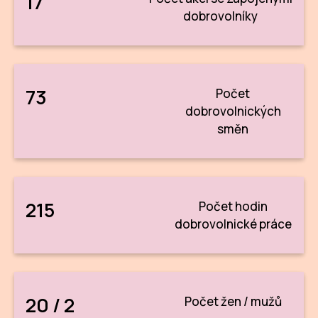
17
Po
dobrovolníky
Pro k
Pro 
73
Počet
Kont
dobrovolnických
směn
Další
Ná
Př
215
Počet hodin
Ke 
dobrovolnické práce
20 / 2
Počet žen / mužů