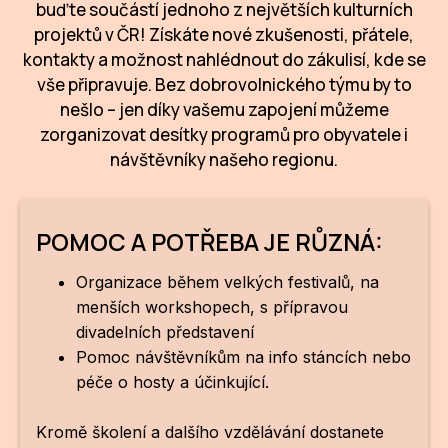
buďte součástí jednoho z největších kulturních
projektů v ČR! Získáte nové zkušenosti, přátele,
CI
kontakty a možnost nahlédnout do zákulisí, kde se
DE
vše připravuje. Bez dobrovolnického týmu by to
nešlo – jen díky vašemu zapojení můžeme
IN
zorganizovat desítky programů pro obyvatele i
návštěvníky našeho regionu.
JI
KN
POMOC A POTŘEBA JE RŮZNÁ:
KR
Organizace během velkých festivalů, na
KR
menších workshopech, s přípravou
KU
divadelních představení
Pomoc návštěvníkům na info stáncích nebo
MA
péče o hosty a účinkující.
MO
Kromě školení a dalšího vzdělávání dostanete