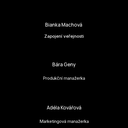
matej.vlasanek@budejovice2028.cz
Bianka Machová
Zapojení veřejnosti
bianka.machova.jr@budejovice2028.cz
Bára Geny
Produkční manažerka
bara.geny@budejovice2028.cz
Adéla Kovářová
Marketingová manažerka