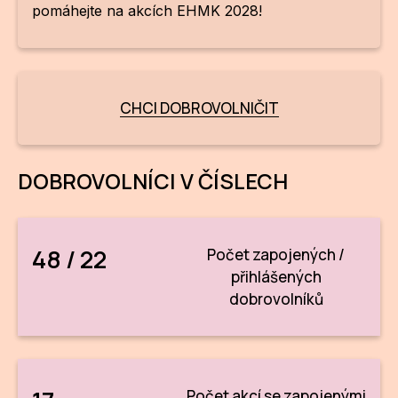
pomáhejte na akcích EHMK 2028!
ZA
28
CHCI DOBROVOLNIČIT
OPE
Zapo
DOBROVOLNÍCI V ČÍSLECH
Sta
tým
Dob
48 / 22
Počet zapojených /
Ot
přihlášených
dobrovolníků
Zah
příle
Pro
Počet akcí se zapojenými