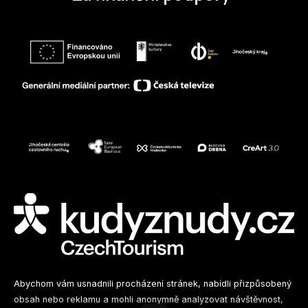
Sledujte nás na sociálních sítích
Abychom vám usnadnili procházení stránek, nabídli přizpůsobený
obsah nebo reklamu a mohli anonymně analyzovat návštěvnost,