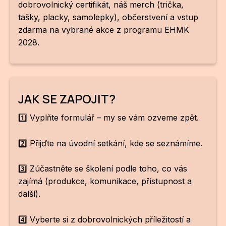
NO
dobrovolnický certifikát, náš merch (trička,
tašky, placky, samolepky), občerstvení a vstup
OT
zdarma na vybrané akce z programu EHMK
OS
2028.
(P
FÓR
PI
JAK SE ZAPOJIT?
SK
1️⃣
Vyplňte formulář – my se vám ozveme zpět.
SK
2️⃣
Přijďte na úvodní setkání, kde se seznámíme.
SO
3️⃣
Zúčastněte se školení podle toho, co vás
TR
zajímá (produkce, komunikace, přístupnost a
další).
WO
4️⃣
Vyberte si z dobrovolnických příležitostí a
YO