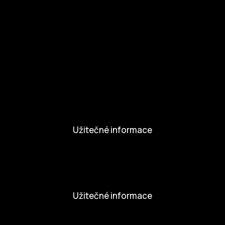
Zapojte se
Kul.turista
Aktivity a Novinky
Novinky
Aktivity
Užitečné informace
Nabídka práce
Dobrovolníci
Užitečné informace
Ochrana osobních údajů