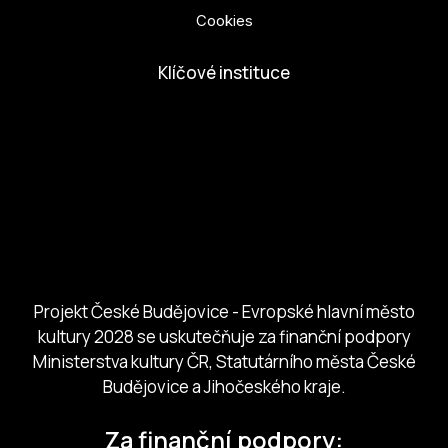
Cookies
Klíčové instituce
European Capital of Culture
Ministerstvo kultury
Město České Budejovice
Českobudejovicko hlubocko
Jihočeský kraj
Jihočeská centrála cestovního ruchu
Projekt České Budějovice - Evropské hlavní město
kultury 2028 se uskutečňuje za finanční podpory
Ministerstva kultury ČR, Statutárního města České
Budějovice a Jihočeského kraje.
Za finanční podpory: