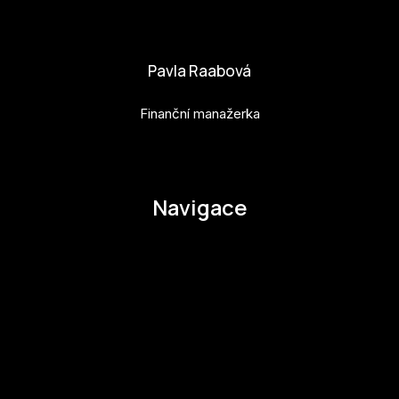
adela.kovarova@budejovice2028.cz
Pavla Raabová
Finanční manažerka
pavla.raabova@budejovice2028.cz
Navigace
O EHMK
Ke stažení
Otázky a odpovědi
Zapojte se