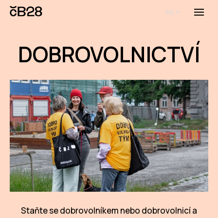
cs
Menu
O E
DOBROVOLNICTVÍ
O 
Bi
Pro
FA
Aktu
Udál
Proj
AR
Staňte se dobrovolníkem nebo dobrovolnicí a
AR