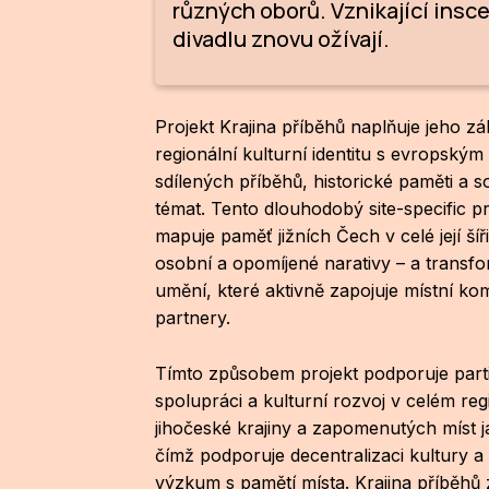
různých oborů. Vznikající insc
divadlu znovu ožívají.
Projekt Krajina příběhů naplňuje jeho zá
regionální kulturní identitu s evropský
sdílených příběhů, historické paměti a
témat. Tento dlouhodobý site-specific p
mapuje paměť jižních Čech v celé její šíři 
osobní a opomíjené narativy – a transfo
umění, které aktivně zapojuje místní ko
partnery.
Tímto způsobem projekt podporuje parti
spolupráci a kulturní rozvoj v celém reg
jihočeské krajiny a zapomenutých míst j
čímž podporuje decentralizaci kultury 
výzkum s pamětí místa. Krajina příběhů 