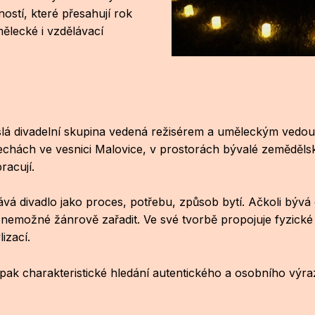
ostí, které přesahují rok
mělecké i vzdělávací
islá divadelní skupina vedená režisérem a uměleckým ved
h Čechách ve vesnici Malovice, v prostorách bývalé zeměděl
racují.
ává divadlo jako proces, potřebu, způsob bytí. Ačkoli bývá 
ky nemožné žánrově zařadit. Ve své tvorbě propojuje fyzické
izací.
pak charakteristické hledání autentického a osobního výra