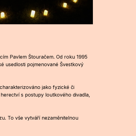
oucím Pavlem Štouračem. Od roku 1995
ské usedlosti pojmenované Švestkový
charakterizováno jako fyzické či
 herectví s postupy loutkového divadla,
zu. To vše vytváří nezaměnitelnou