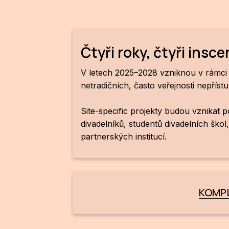
Čtyři roky, čtyři insc
V letech 2025–2028 vzniknou v rámci pro
netradičních, často veřejnosti nepří
Site-specific projekty budou vznikat 
divadelníků, studentů divadelních škol
partnerských institucí.
KOMPL