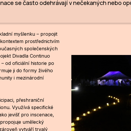
enace se často odehrávají v nečekaných nebo op
kladní myšlenku – propojit
m kontextem prostřednictvím
 současných společenských
rojekt Divadla Continuo
– od oficiální historie po
rmuje ji do formy živého
munity i mezinárodní
cipaci, přeshraniční
ionu. Využívá specifické
ako jevišť pro inscenace,
a propojuje umělecký
zároveň vytváří trvalý