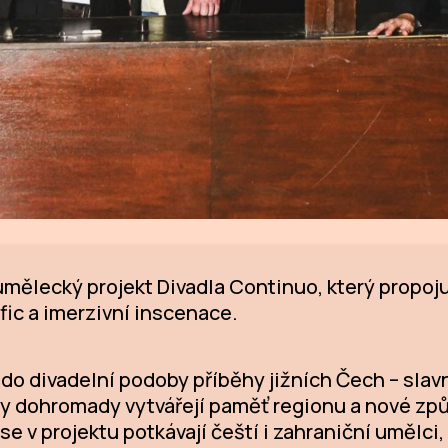
mělecký projekt Divadla Continuo, který propojuj
cific a imerzivní inscenace.
 do divadelní podoby příběhy jižních Čech – slav
y dohromady vytvářejí paměť regionu a nové způso
 v projektu potkávají čeští i zahraniční umělci,