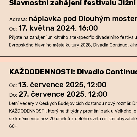
Slavnostní zahájení festivalu Jižn
náplavka pod Dlouhým most
Adresa
:
17. května 2024, 16:00
Od
:
Přijďte na zahájení unikátního site-specific divadelního festival
Evropského hlavního města kultury 2028, Divadla Continuo, Ji
KAŽDODENNOSTI: Divadlo Continu
13. července 2025, 12:00
Od
:
27. července 2025, 12:00
Do
:
Letní večery v Českých Budějovicích dostanou nový rozměr. Diva
KAŽDODENNOSTI, který na tři týdny promění park u Velkého jezu
se k němu více než 20 umělců z celého světa i místní obyvate
60+.