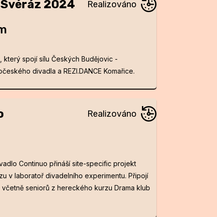
í Svéráz 2024
em
u, který spojí sílu Českých Budějovic -
hočeského divadla a REZI.DANCE Komařice.
o
dlo Continuo přináší site-specific projekt
 v laboratoř divadelního experimentu. Připojí
lé včetně seniorů z hereckého kurzu Drama klub