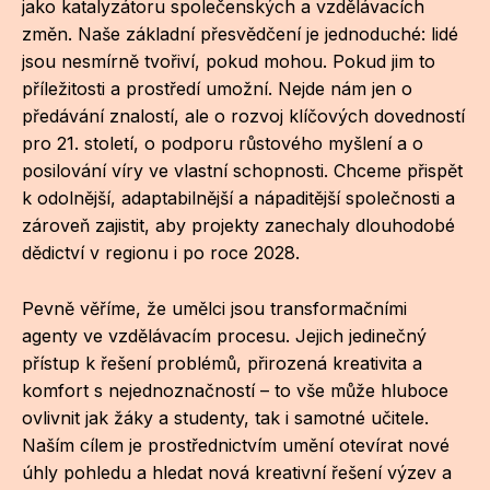
jako katalyzátoru společenských a vzdělávacích
Po
změn. Naše základní přesvědčení je jednoduché: lidé
jsou nesmírně tvořiví, pokud mohou. Pokud jim to
Pro k
příležitosti a prostředí umožní. Nejde nám jen o
Pro 
předávání znalostí, ale o rozvoj klíčových dovedností
pro 21. století, o podporu růstového myšlení a o
Kont
posilování víry ve vlastní schopnosti. Chceme přispět
Další
k odolnější, adaptabilnější a nápaditější společnosti a
zároveň zajistit, aby projekty zanechaly dlouhodobé
Ná
dědictví v regionu i po roce 2028.
Př
Pevně věříme, že umělci jsou transformačními
Ke 
agenty ve vzdělávacím procesu. Jejich jedinečný
přístup k řešení problémů, přirozená kreativita a
komfort s nejednoznačností – to vše může hluboce
ovlivnit jak žáky a studenty, tak i samotné učitele.
Naším cílem je prostřednictvím umění otevírat nové
úhly pohledu a hledat nová kreativní řešení výzev a