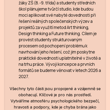
žáky ZŠ (8.-9. třída) a studenty středních
škol plánujeme tvůrčí studio, kde budou
moci aplikovat své nabyté dovednosti při
řešení reálných společenských výzev a
projektů za využití metod Art thinking,
Design thinking a Future thinking. Cílem je
provést studenty strukturovaným
procesem od pochopení problému k
navrhování jeho řešení, což jim poskytne
praktické dovednosti uplatnitelné v životě a
na trhu práce. Vývoji koncepce a prvních
formátů se budeme věnovat v letech 2026 a
2027.
Všechny tyto části jsou propojené a vzájemně se
obohacují. Klíčové je pro nás prostředí.
Vytváříme atmosféru psychologického bezpečí,
hravosti a podpory, kde je chyba brána jako