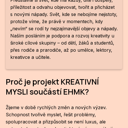
NO
Představte si svět, kde má každý, dítě i dospělý,
příležitost a odvahu objevovat, tvořit a přicházet
OT
s novými nápady. Svět, kde se nebojíme nejistoty,
protože víme, že právě v momentech, kdy
OS
„nevím“ se rodí ty nejzajímavější objevy a nápady.
(P
Naším posláním je podpora a rozvoj kreativity u
FÓR
široké cílové skupiny – od dětí, žáků a studentů,
přes rodiče a prarodiče, až po umělce, lektory,
PI
kreativce a učitele.
SK
SK
Proč je projekt KREATIVNÍ
SO
MYSLI součástí EHMK?
TR
Žijeme v době rychlých změn a nových výzev.
WO
Schopnost tvořivě myslet, řešit problémy,
spolupracovat a přizpůsobit se není luxus, ale
YO