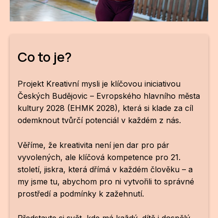
CI
DE
Co to je?
IN
JI
Projekt Kreativní mysli je klíčovou iniciativou
Českých Budějovic – Evropského hlavního města
KN
kultury 2028 (EHMK 2028), která si klade za cíl
KR
odemknout tvůrčí potenciál v každém z nás.
KR
Věříme, že kreativita není jen dar pro pár
vyvolených, ale klíčová kompetence pro 21.
KU
století, jiskra, která dřímá v každém člověku – a
MA
my jsme tu, abychom pro ni vytvořili to správné
prostředí a podmínky k zažehnutí.
MO