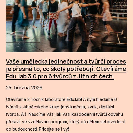
Vaše umělecká jedinečnost a tvůrčí proces
je přesně to, co školy potřebují. Otevíráme
Edu.lab 3.0 pro 6 tvůrců z Jižních čech.
25. března 2026
Otevíráme 3. ročník laboratoře Edu.lab! A nyní hledáme 6
tvůrců z Jihočeského kraje (nová média, zvuk, digitální
tvorba, AI). Naučíme vás, jak vaši každodenní tvůrčí odvahu
přetavit ve vzdělávací program, který dá dětem sebevědomí
do budoucnosti. Přidejte se i vy!