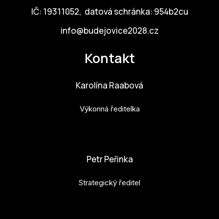
IČ: 19311052, datová schránka: 954b2cu
info@budejovice2028.cz
Kontakt
Karolína Raabová
Výkonná ředitelka
karolina.raabova@budejovice2028.cz
Petr Peřinka
Strategický ředitel
petr.perinka@budejovice2028.cz