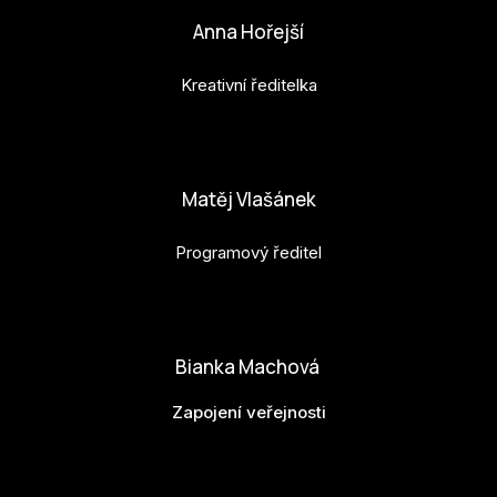
Anna Hořejší
Kreativní ředitelka
anna.horejsi@budejovice2028.cz
Matěj Vlašánek
Programový ředitel
matej.vlasanek@budejovice2028.cz
Bianka Machová
Zapojení veřejnosti
bianka.machova.jr@budejovice2028.cz