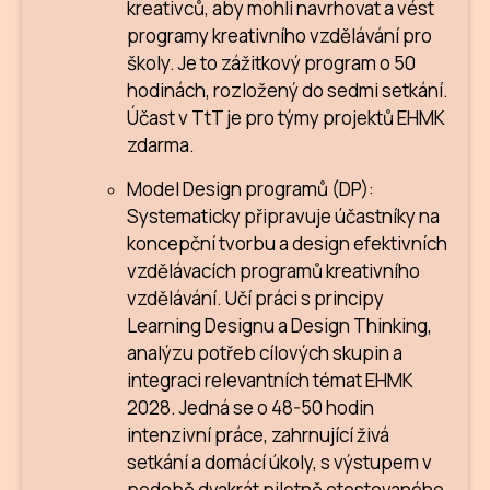
kreativců, aby mohli navrhovat a vést
programy kreativního vzdělávání pro
školy. Je to zážitkový program o 50
hodinách, rozložený do sedmi setkání.
Účast v TtT je pro týmy projektů EHMK
zdarma.
Model Design programů (DP):
Systematicky připravuje účastníky na
koncepční tvorbu a design efektivních
vzdělávacích programů kreativního
vzdělávání. Učí práci s principy
Learning Designu a Design Thinking,
analýzu potřeb cílových skupin a
integraci relevantních témat EHMK
2028. Jedná se o 48-50 hodin
intenzivní práce, zahrnující živá
setkání a domácí úkoly, s výstupem v
podobě dvakrát pilotně otestovaného