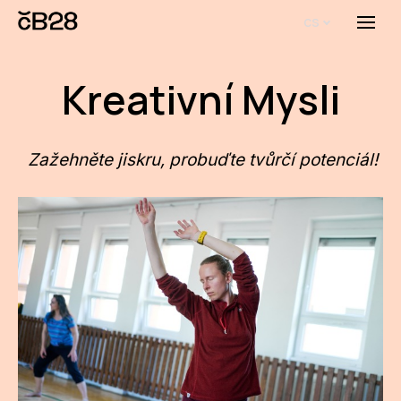
cs
Menu
O E
Kreativní Mysli
O 
Bi
Zažehněte jiskru, probuďte tvůrčí potenciál!
Pro
FA
Aktu
Udál
Proj
AR
AR