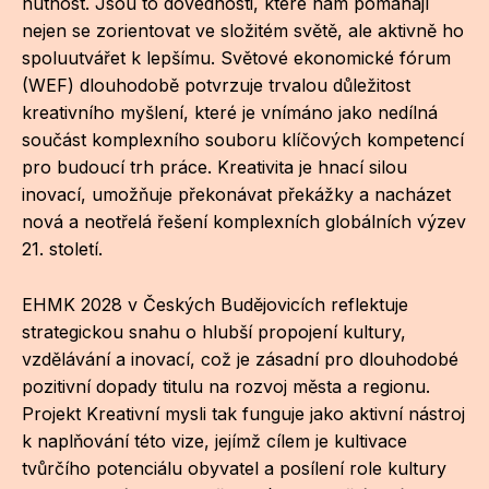
nutnost. Jsou to dovednosti, které nám pomáhají
ZA
nejen se zorientovat ve složitém světě, ale aktivně ho
spoluutvářet k lepšímu. Světové ekonomické fórum
28
(WEF) dlouhodobě potvrzuje trvalou důležitost
kreativního myšlení, které je vnímáno jako nedílná
OPE
součást komplexního souboru klíčových kompetencí
pro budoucí trh práce. Kreativita je hnací silou
Zapo
inovací, umožňuje překonávat překážky a nacházet
Sta
nová a neotřelá řešení komplexních globálních výzev
tým
21. století.
Dob
EHMK 2028 v Českých Budějovicích reflektuje
strategickou snahu o hlubší propojení kultury,
Ot
vzdělávání a inovací, což je zásadní pro dlouhodobé
Zah
pozitivní dopady titulu na rozvoj města a regionu.
příle
Projekt Kreativní mysli tak funguje jako aktivní nástroj
k naplňování této vize, jejímž cílem je kultivace
Pro
tvůrčího potenciálu obyvatel a posílení role kultury