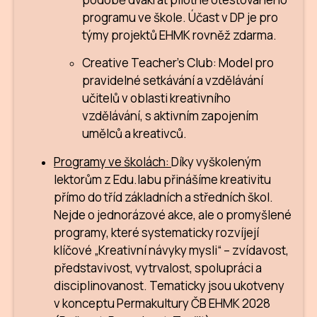
programu ve škole. Účast v DP je pro
týmy projektů EHMK rovněž zdarma.
Creative Teacher's Club: Model pro
pravidelné setkávání a vzdělávání
učitelů v oblasti kreativního
vzdělávání, s aktivním zapojením
umělců a kreativců.
Programy ve školách:
Díky vyškoleným
lektorům z Edu.labu přinášíme kreativitu
přímo do tříd základních a středních škol.
Nejde o jednorázové akce, ale o promyšlené
programy, které systematicky rozvíjejí
klíčové „Kreativní návyky mysli“ – zvídavost,
představivost, vytrvalost, spolupráci a
disciplinovanost. Tematicky jsou ukotveny
v konceptu Permakultury ČB EHMK 2028