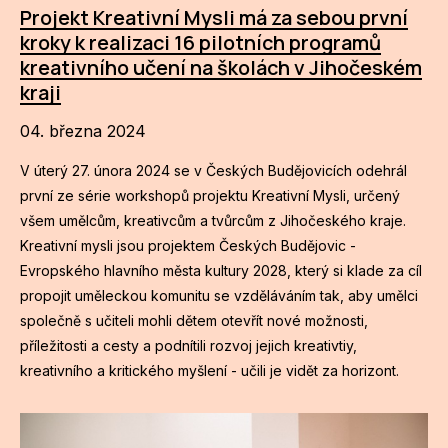
Projekt Kreativní Mysli má za sebou první
kroky k realizaci 16 pilotních programů
kreativního učení na školách v Jihočeském
kraji
04. března 2024
V úterý 27. února 2024 se v Českých Budějovicích odehrál
první ze série workshopů projektu Kreativní Mysli, určený
všem umělcům, kreativcům a tvůrcům z Jihočeského kraje.
Kreativní mysli jsou projektem Českých Budějovic -
Evropského hlavního města kultury 2028, který si klade za cíl
propojit uměleckou komunitu se vzděláváním tak, aby umělci
společně s učiteli mohli dětem otevřít nové možnosti,
příležitosti a cesty a podnítili rozvoj jejich kreativtiy,
kreativního a kritického myšlení - učili je vidět za horizont.