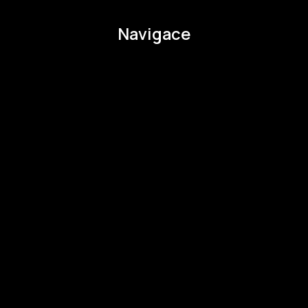
Navigace
O EHMK
Ke stažení
Otázky a odpovědi
Zapojte se
Zapojte se
Kul.turista
Aktivity a Novinky
Novinky