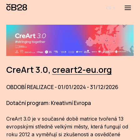
cs
Menu
O E
O 
Bi
Pro
CreArt 3.0,
creart2-eu.org
FA
OBDOBÍ REALIZACE - 01/01/2024 - 31/12/2026
Aktu
Udál
Dotační program: Kreativní Evropa
Proj
CreArt 3.0 je v současné době matrice tvořená 13
AR
evropskými středně velkými městy, která fungují od
roku 2012 a vyměňují si zkušenosti a osvědčené
AR