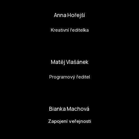
Anna Hořejší
Kreativní ředitelka
anna.horejsi@budejovice2028.cz
Matěj Vlašánek
Programový ředitel
matej.vlasanek@budejovice2028.cz
Bianka Machová
Zapojení veřejnosti
bianka.machova.jr@budejovice2028.cz