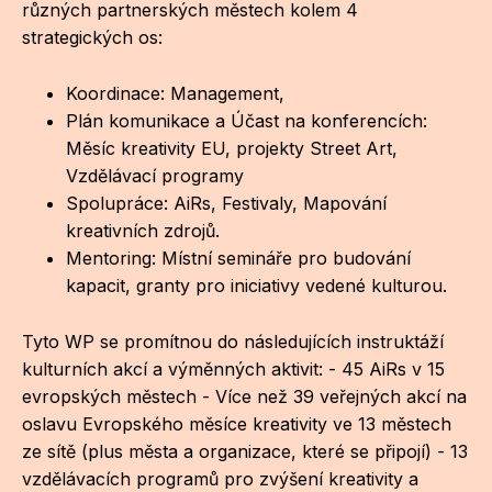
NO
různých partnerských městech kolem 4
strategických os:
OT
OS
Koordinace: Management,
Plán komunikace a Účast na konferencích:
(P
Měsíc kreativity EU, projekty Street Art,
FÓR
Vzdělávací programy
Spolupráce: AiRs, Festivaly, Mapování
PI
kreativních zdrojů.
SK
Mentoring: Místní semináře pro budování
kapacit, granty pro iniciativy vedené kulturou.
SK
Tyto WP se promítnou do následujících instruktáží
SO
kulturních akcí a výměnných aktivit: - 45 AiRs v 15
TR
evropských městech - Více než 39 veřejných akcí na
oslavu Evropského měsíce kreativity ve 13 městech
WO
ze sítě (plus města a organizace, které se připojí) - 13
YO
vzdělávacích programů pro zvýšení kreativity a