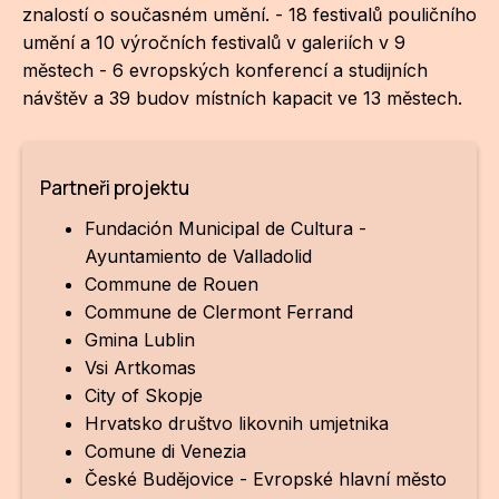
znalostí o současném umění. - 18 festivalů pouličního
ZA
umění a 10 výročních festivalů v galeriích v 9
městech - 6 evropských konferencí a studijních
28
návštěv a 39 budov místních kapacit ve 13 městech.
OPE
Zapo
Partneři projektu
Sta
Fundación Municipal de Cultura -
tým
Ayuntamiento de Valladolid
Commune de Rouen
Dob
Commune de Clermont Ferrand
Gmina Lublin
Ot
Vsi Artkomas
Zah
City of Skopje
příle
Hrvatsko društvo likovnih umjetnika
Comune di Venezia
Pro
České Budějovice - Evropské hlavní město