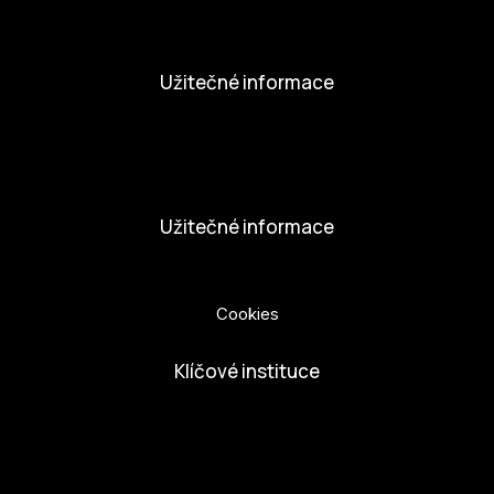
Aktivity
Užitečné informace
Nabídka práce
Dobrovolníci
Užitečné informace
Ochrana osobních údajů
Cookies
Klíčové instituce
European Capital of Culture
Ministerstvo kultury
Město České Budejovice