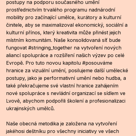
postupy na podporu současného umění
prostřednictvím trvalého programu nadnárodní
CI
mobility pro začínající umělce, kurátory a kulturní
DE
činitele, aby se maximalizoval ekonomický, sociální a
kulturní přínos, který kreativita může přinést jejich
IN
místním komunitám. Naše konsolidovaná síť bude
fungovat #stringing_together na vytvoření nových
JI
aliancí spolupráce a rozšíření našich výzev po celé
KN
Evropě. Pro tuto novou kapitolu #posouváme
hranice za vizuální umění, posilujeme další umělecké
KR
postupy, jako je performativní umění nebo hudba, a
také překračujeme své vlastní hranice zahájením
KR
nové spolupráce s nevládní organizací se sídlem ve
KU
Lvově, abychom podpořili školení a profesionalizaci
ukrajinských umělců.
MA
MO
Naše obecná metodika je založena na vytvoření
jakéhosi deštníku pro všechny iniciativy ve všech