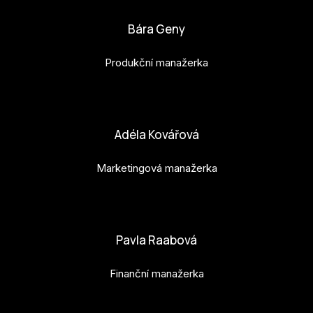
Bára Geny
Produkční manažerka
bara.geny@budejovice2028.cz
Adéla Kovářová
Marketingová manažerka
adela.kovarova@budejovice2028.cz
Pavla Raabová
Finanční manažerka
pavla.raabova@budejovice2028.cz