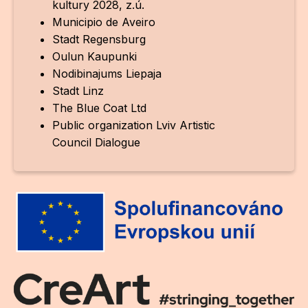
kultury 2028, z.ú.
Po
Municipio de Aveiro
Stadt Regensburg
Pro k
Oulun Kaupunki
Pro 
Nodibinajums Liepaja
Stadt Linz
Kont
The Blue Coat Ltd
Další
Public organization Lviv Artistic
Council Dialogue
Ná
Př
Ke 