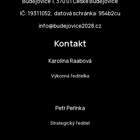
Budějovice 1, 370 01 České Budějovice
IČ: 19311052, datová schránka: 954b2cu
info@budejovice2028.cz
Kontakt
Karolína Raabová
Výkonná ředitelka
karolina.raabova@budejovice2028.cz
Petr Peřinka
Strategický ředitel
petr.perinka@budejovice2028.cz