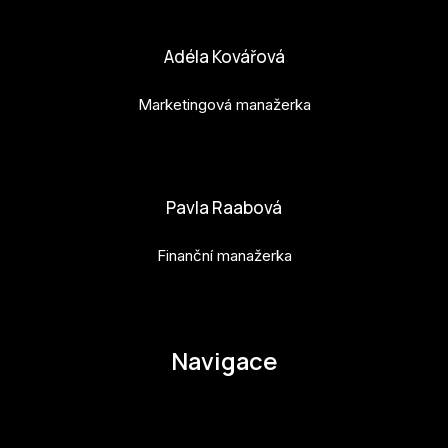
bara.geny@budejovice2028.cz
Adéla Kovářová
Marketingová manažerka
adela.kovarova@budejovice2028.cz
Pavla Raabová
Finanční manažerka
pavla.raabova@budejovice2028.cz
Navigace
O EHMK