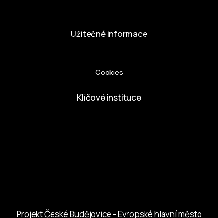
Dobrovolníci
Užitečné informace
Ochrana osobních údajů
Cookies
Klíčové instituce
European Capital of Culture
Ministerstvo kultury
Město České Budejovice
Českobudejovicko hlubocko
Jihočeský kraj
Jihočeská centrála cestovního ruchu
Projekt České Budějovice - Evropské hlavní město