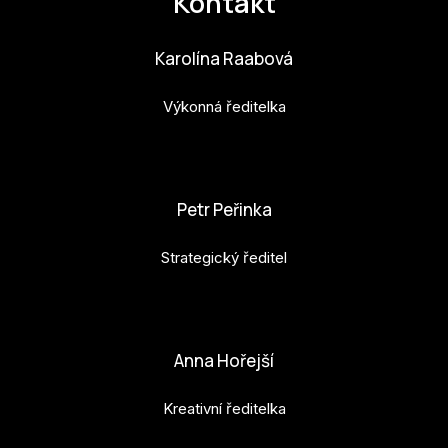
Kontakt
Karolína Raabová
Výkonná ředitelka
karolina.raabova@budejovice2028.cz
Petr Peřinka
Strategický ředitel
petr.perinka@budejovice2028.cz
Anna Hořejší
Kreativní ředitelka