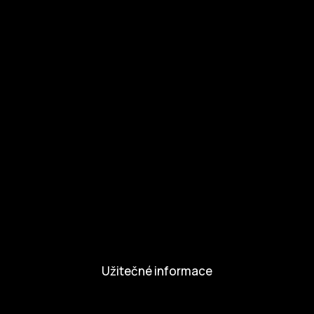
Ke stažení
Otázky a odpovědi
Zapojte se
Zapojte se
Kul.turista
Aktivity a Novinky
Novinky
Aktivity
Užitečné informace
Nabídka práce