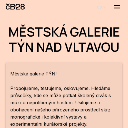
cs
Menu
O E
MĚSTSKÁ GALERIE
O 
TÝN NAD VLTAVOU
Bi
Pro
FA
Městská galerie TÝN!
Aktu
Propojujeme, testujeme, oslovujeme. Hledáme
Udál
průsečíky, kde se může potkat školený divák s
múzou nepolíbeným hostem. Usilujeme o
Proj
obohacení našeho přirozeného prostředí skrz
AR
monografické i kolektivní výstavy a
experimentální kurátorské projekty.
AR