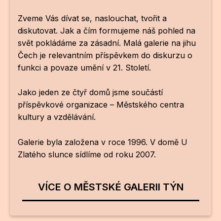
Zveme Vás dívat se, naslouchat, tvořit a
CI
diskutovat. Jak a čím formujeme náš pohled na
DE
svět pokládáme za zásadní. Malá galerie na jihu
Čech je relevantním příspěvkem do diskurzu o
IN
funkci a povaze umění v 21. Století.
JI
Jako jeden ze čtyř domů jsme součástí
KN
příspěvkové organizace – Městského centra
kultury a vzdělávání.
KR
KR
Galerie byla založena v roce 1996. V domě U
Zlatého slunce sídlíme od roku 2007.
KU
MA
VÍCE O MĚSTSKÉ GALERII TÝN
MO