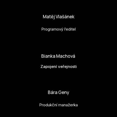
anna.horejsi@budejovice2028.cz
Matěj Vlašánek
Programový ředitel
matej.vlasanek@budejovice2028.cz
Bianka Machová
Zapojení veřejnosti
bianka.machova.jr@budejovice2028.cz
Bára Geny
Produkční manažerka