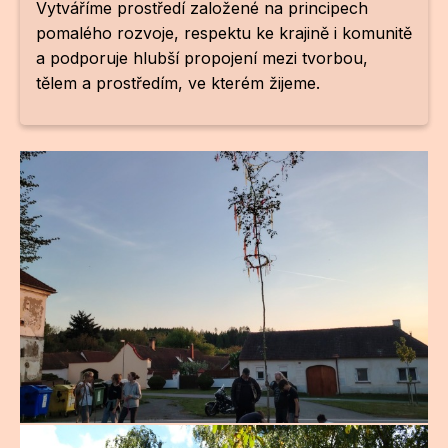
Vytváříme prostředí založené na principech
pomalého rozvoje, respektu ke krajině i komunitě
CI
a podporuje hlubší propojení mezi tvorbou,
DE
tělem a prostředím, ve kterém žijeme.
IN
JI
KN
KR
KR
KU
MA
MO