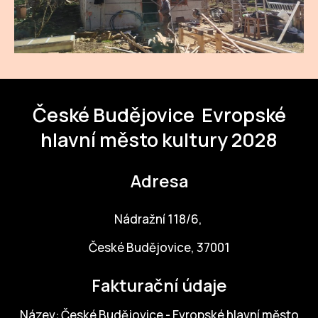
ZA
28
OPE
České Budějovice
Evropské
Zapo
hlavní město kultury 2028
Sta
tým
Adresa
Dob
Nádražní 118/6,
Ot
České Budějovice, 37001
Zah
příle
Fakturační údaje
Pro
Název: České Budějovice - Evropské hlavní město