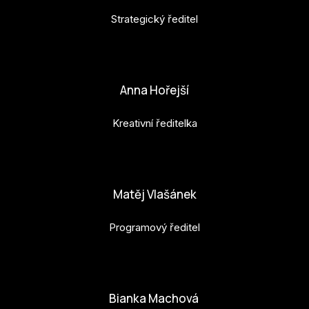
Strategický ředitel
petr.perinka@budejovice2028.cz
Anna Hořejší
Kreativní ředitelka
anna.horejsi@budejovice2028.cz
Matěj Vlašánek
Programový ředitel
matej.vlasanek@budejovice2028.cz
Bianka Machová