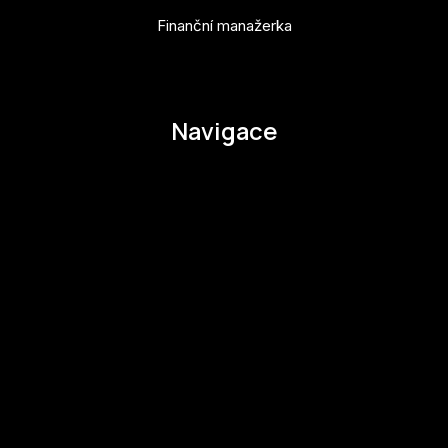
Finanční manažerka
pavla.raabova@budejovice2028.cz
Navigace
O EHMK
Ke stažení
Otázky a odpovědi
Zapojte se
Zapojte se
Kul.turista