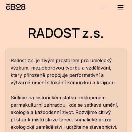
cs
Menu
O E
RADOST z.s.
O 
Bi
Pro
Radost z.s. je živým prostorem pro umělecký
výzkum, mezioborovou tvorbu a vzdělávání,
FA
který přirozeně propojuje performativní a
výtvarná umění s lokální komunitou a krajinou.
Aktu
Udál
Sídlíme na historickém statku obklopeném
permakulturní zahradou, kde se setkává umění,
Proj
ekologie a každodenní život. Rozvíjíme citlivý
AR
přístup k místu skrze tanec, somatické praxe,
ekologické zemědělství i udržitelné stavebnictví.
AR