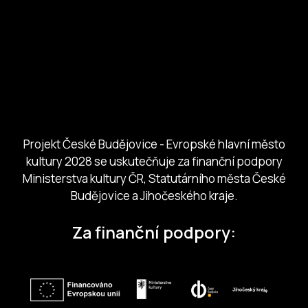
European Capital of Culture
Ministerstvo kultury
Město České Budejovice
Českobudejovicko hlubocko
Jihočeský kraj
Jihočeská centrála cestovního ruchu
Projekt České Budějovice - Evropské hlavní město
kultury 2028 se uskutečňuje za finanční podpory
Ministerstva kultury ČR, Statutárního města České
Budějovice a Jihočeského kraje.
Za finanční podpory: