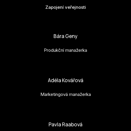
Zapojení veřejnosti
bianka.machova.jr@budejovice2028.cz
Bára Geny
Produkční manažerka
bara.geny@budejovice2028.cz
Adéla Kovářová
Marketingová manažerka
adela.kovarova@budejovice2028.cz
Pavla Raabová