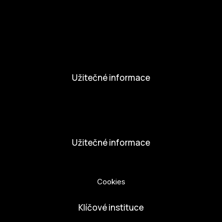
Aktivity a Novinky
Novinky
Aktivity
Užitečné informace
Nabídka práce
Dobrovolníci
Užitečné informace
Ochrana osobních údajů
Cookies
Klíčové instituce