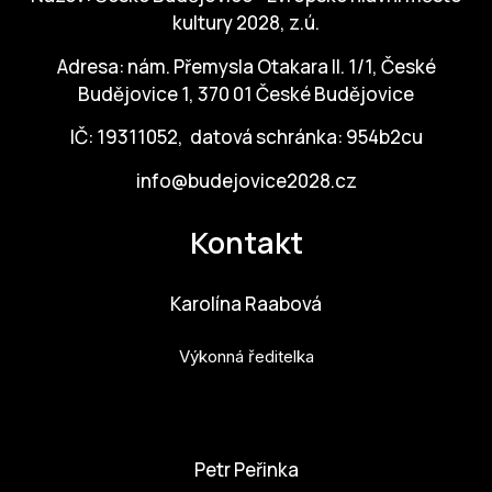
Po
kultury 2028, z.ú.
Adresa: nám. Přemysla Otakara II. 1/1, České
Pro k
Budějovice 1, 370 01 České Budějovice
Pro 
IČ: 19311052, datová schránka: 954b2cu
Kont
info@budejovice2028.cz
Další
Kontakt
Ná
Př
Karolína Raabová
Ke 
Výkonná ředitelka
karolina.raabova@budejovice2028.cz
Petr Peřinka