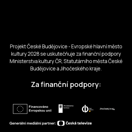
Město České Budejovice
Českobudejovicko hlubocko
Jihočeský kraj
Jihočeská centrála cestovního ruchu
Projekt České Budějovice - Evropské hlavní město
kultury 2028 se uskutečňuje za finanční podpory
Ministerstva kultury ČR, Statutárního města České
Budějovice a Jihočeského kraje.
Za finanční podpory: