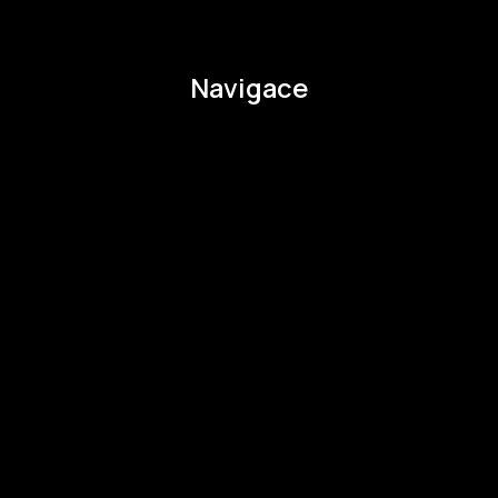
pavla.raabova@budejovice2028.cz
Navigace
O EHMK
Ke stažení
Otázky a odpovědi
Zapojte se
Zapojte se
Kul.turista
Aktivity a Novinky