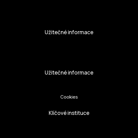
Novinky
Aktivity
Užitečné informace
Nabídka práce
Dobrovolníci
Užitečné informace
Ochrana osobních údajů
Cookies
Klíčové instituce
European Capital of Culture
Ministerstvo kultury