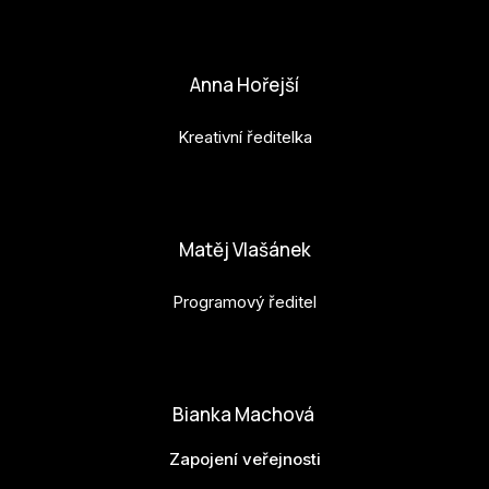
petr.perinka@budejovice2028.cz
Anna Hořejší
Kreativní ředitelka
anna.horejsi@budejovice2028.cz
Matěj Vlašánek
Programový ředitel
matej.vlasanek@budejovice2028.cz
Bianka Machová
Zapojení veřejnosti