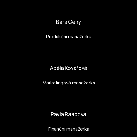
bianka.machova.jr@budejovice2028.cz
Bára Geny
Produkční manažerka
bara.geny@budejovice2028.cz
Adéla Kovářová
Marketingová manažerka
adela.kovarova@budejovice2028.cz
Pavla Raabová
Finanční manažerka