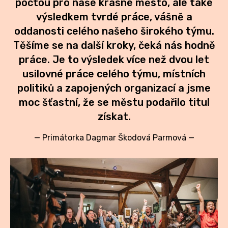
NO
poctou pro naše krásné město, ale také
výsledkem tvrdé práce, vášně a
OT
oddanosti celého našeho širokého týmu.
OS
Těšíme se na další kroky, čeká nás hodně
práce. Je to výsledek více než dvou let
(P
usilovné práce celého týmu, místních
FÓR
politiků a zapojených organizací a jsme
PI
moc šťastní, že se městu podařilo titul
získat.
SK
—
Primátorka Dagmar Škodová Parmová
—
SK
SO
TR
WO
YO