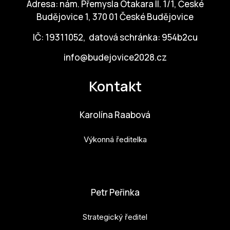
Adresa: nám. Přemysla Otakara II. 1/1, České
Budějovice 1, 370 01 České Budějovice
IČ: 19311052, datová schránka: 954b2cu
info@budejovice2028.cz
Kontakt
Karolína Raabová
Výkonná ředitelka
karolina.raabova@budejovice2028.cz
Petr Peřinka
Strategický ředitel