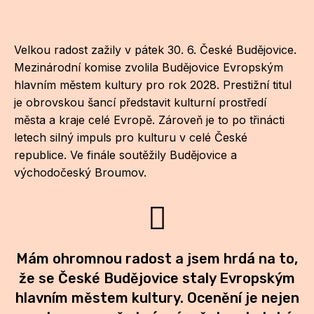
CI
Velkou radost zažily v pátek 30. 6. České Budějovice.
DE
Mezinárodní komise zvolila Budějovice Evropským
IN
hlavním městem kultury pro rok 2028. Prestižní titul
je obrovskou šancí představit kulturní prostředí
JI
města a kraje celé Evropě. Zároveň je to po třinácti
letech silný impuls pro kulturu v celé České
KN
republice. Ve finále soutěžily Budějovice a
KR
východočeský Broumov.
KR
KU
MA
Mám ohromnou radost a jsem hrdá na to,
že se České Budějovice staly Evropským
MO
hlavním městem kultury. Ocenění je nejen