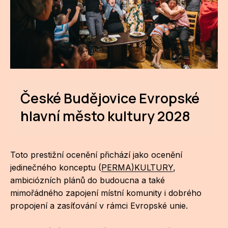
ZA
28
OPE
Zapo
České Budějovice
Evropské
Sta
hlavní město kultury 2028
tým
Dob
Toto prestižní ocenění přichází jako ocenění
Ot
jedinečného konceptu (
PERMA)KULTURY
,
Zah
ambiciózních plánů do budoucna a také
příle
mimořádného zapojení místní komunity i dobrého
propojení a zasíťování v rámci Evropské unie.
Pro