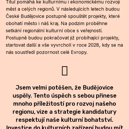
Titul pomáhá ke kulturnímu i ekonomickému rozvoji
Po
měst a celých regionů. V následujících letech budou
České Budějovice postupně spouštět projekty, které
Pro k
obohatí město i náš kraj. Na podzim proběhne
Pro 
setkání regionální kulturní obce s veřejností.
Postupně budou pokračovat již probíhající projekty,
Kont
startovat další a vše vyvrcholí v roce 2028, kdy se na
nás soustředí pozornost celé Evropy.
Další
Ná
Př
Jsem velmi potěšen, že Budějovice
Ke 
uspěly. Tento úspěch s sebou přinese
mnoho příležitostí pro rozvoj našeho
regionu, vize a strategie kandidatury
respektují naše kulturní bohatství.
Investice do kulturních zařízení budou mít