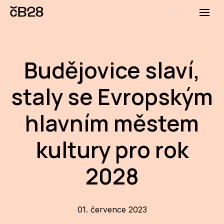
cs
Menu
O E
O 
Budějovice slaví,
Bi
staly se Evropským
Pro
hlavním městem
FA
kultury pro rok
Aktu
Udál
2028
Proj
AR
01. července 2023
AR