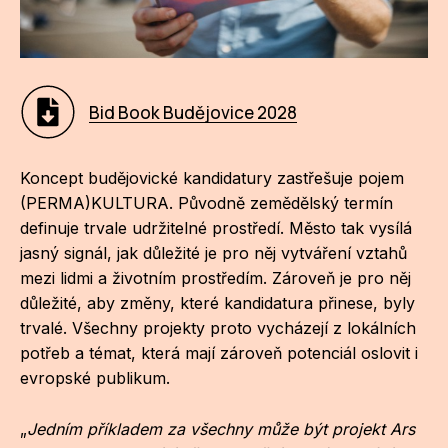
ZA
28
Bid Book Budějovice 2028
OPE
Zapo
Koncept budějovické kandidatury zastřešuje pojem
Sta
(PERMA)KULTURA. Původně zemědělský termín
tým
definuje trvale udržitelné prostředí. Město tak vysílá
jasný signál, jak důležité je pro něj vytváření vztahů
Dob
mezi lidmi a životním prostředím. Zároveň je pro něj
důležité, aby změny, které kandidatura přinese, byly
Ot
trvalé. Všechny projekty proto vycházejí z lokálních
Zah
potřeb a témat, která mají zároveň potenciál oslovit i
příle
evropské publikum.
Pro
„
Jedním příkladem za všechny může být projekt Ars