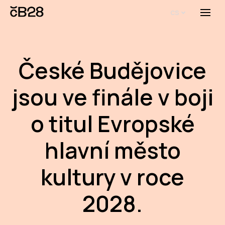
cs
Menu
O E
O 
České Budějovice
Bi
jsou ve finále v boji
Pro
o titul Evropské
FA
hlavní město
Aktu
Udál
kultury v roce
Proj
2028.
AR
AR