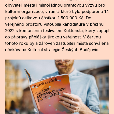
NO
obyvateli města i mimořádnou grantovou výzvu pro
OT
kulturní organizace, v rámci které bylo podpořeno 14
projektů celkovou částkou 1 500 000 Kč. Do
OS
veřejného prostoru vstoupila kandidatura v březnu
2022 s komunitním festivalem Kul.turista, který zapojil
(P
do přípravy přihlášky širokou veřejnost. V červnu
FÓR
tohoto roku byla zároveň zastupiteli města schválena
PI
očekávaná Kulturní strategie Českých Budějovic.
SK
SK
SO
TR
WO
YO