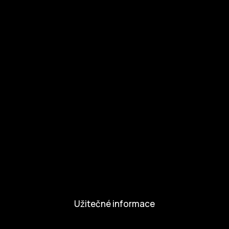
Ke stažení
Otázky a odpovědi
Zapojte se
Zapojte se
Kul.turista
Aktivity a Novinky
Novinky
Aktivity
Užitečné informace