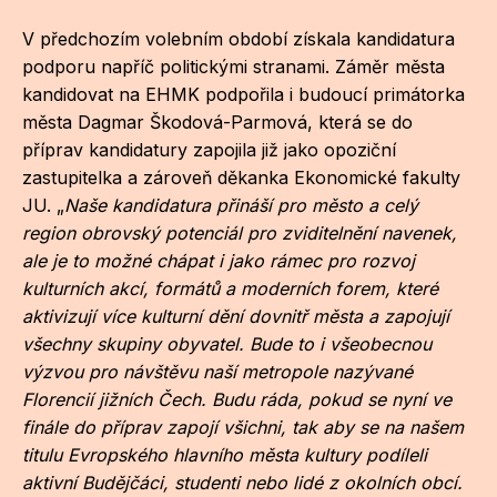
V předchozím volebním období získala kandidatura
podporu napříč politickými stranami. Záměr města
kandidovat na EHMK podpořila i budoucí primátorka
města Dagmar Škodová-Parmová, která se do
příprav kandidatury zapojila již jako opoziční
zastupitelka a zároveň děkanka Ekonomické fakulty
JU. „
Naše kandidatura přináší pro město a celý
region obrovský potenciál pro zviditelnění navenek,
ale je to možné chápat i jako rámec pro rozvoj
kulturních akcí, formátů a moderních forem, které
aktivizují více kulturní dění dovnitř města a zapojují
všechny skupiny obyvatel. Bude to i všeobecnou
výzvou pro návštěvu naší metropole nazývané
Florencií jižních Čech. Budu ráda, pokud se nyní ve
finále do příprav zapojí všichni, tak aby se na našem
titulu Evropského hlavního města kultury podíleli
aktivní Budějčáci, studenti nebo lidé z okolních obcí.