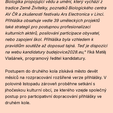
Biologika propojující vědu a umění, který vychází z
Po
tradice Země Živitelky, poznatků Biologického centra
AV ČR a zkušeností festivalu Ars Electronica v Linci.
Pro k
Přihláška obsahuje vedle 39 uměleckých projektů
Pro 
také strategii pro postupnou profesionalizaci
kulturních aktérů, posilování participace obyvatel,
Kont
nebo zapojení škol. Přihláška byla vzhledem k
Další
pravidlům soutěže až doposud tajná. Teď je dispozici
na webu kandidatury budejovice2028.eu,
“ říká Matěj
Ná
Vlašánek, programový ředitel kandidatury.
Př
Postupem do druhého kola získává město devět
Ke 
měsíců na rozpracování rozšířené verze přihlášky. V
polovině listopadu zároveň proběhne setkání s
jihočeskou kulturní obcí, ze kterého vzejde společný
postup pro participativní dopracování přihlášky ve
druhém kole.