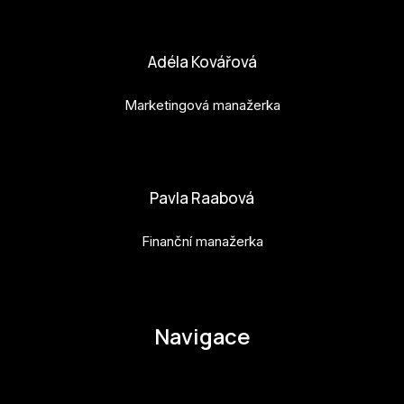
bara.geny@budejovice2028.cz
Adéla Kovářová
Marketingová manažerka
adela.kovarova@budejovice2028.cz
Pavla Raabová
Finanční manažerka
pavla.raabova@budejovice2028.cz
Navigace
O EHMK