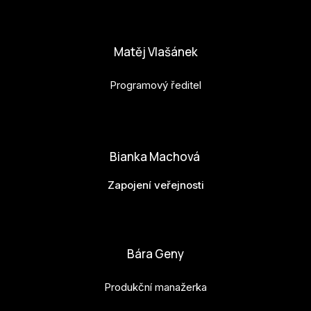
anna.horejsi@budejovice2028.cz
Matěj Vlašánek
Programový ředitel
matej.vlasanek@budejovice2028.cz
Bianka Machová
Zapojení veřejnosti
bianka.machova.jr@budejovice2028.cz
Bára Geny
Produkční manažerka