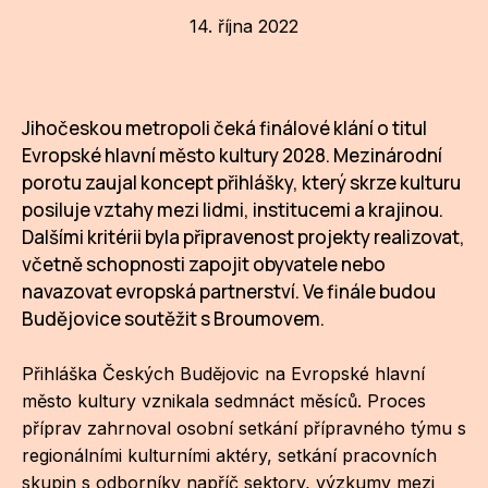
14. října 2022
CI
DE
Jihočeskou metropoli čeká finálové klání o titul
IN
Evropské hlavní město kultury 2028. Mezinárodní
JI
porotu zaujal koncept přihlášky, který skrze kulturu
posiluje vztahy mezi lidmi, institucemi a krajinou.
KN
Dalšími kritérii byla připravenost projekty realizovat,
včetně schopnosti zapojit obyvatele nebo
KR
navazovat evropská partnerství. Ve finále budou
KR
Budějovice soutěžit s Broumovem.
KU
Přihláška Českých Budějovic na Evropské hlavní
MA
město kultury vznikala sedmnáct měsíců. Proces
příprav zahrnoval osobní setkání přípravného týmu s
MO
regionálními kulturními aktéry, setkání pracovních
skupin s odborníky napříč sektory, výzkumy mezi