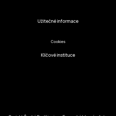
Nabídka práce
Dobrovolníci
Užitečné informace
Ochrana osobních údajů
Cookies
Klíčové instituce
European Capital of Culture
Ministerstvo kultury
Město České Budejovice
Českobudejovicko hlubocko
Jihočeský kraj
Jihočeská centrála cestovního ruchu