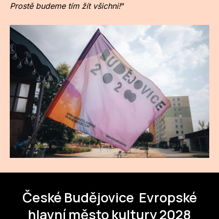
Prostě budeme tím žít všichni!
“
České Budějovice
Evropské
hlavní město kultury 2028