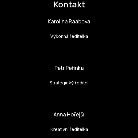
Kontakt
Karolína Raabová
Výkonná ředitelka
karolina.raabova@budejovice2028.cz
Petr Peřinka
Strategický ředitel
petr.perinka@budejovice2028.cz
Anna Hořejší
Kreativní ředitelka