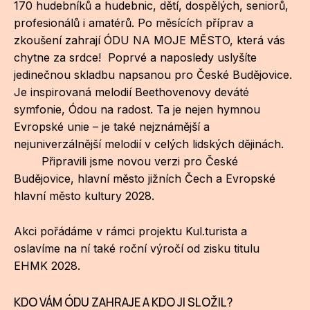
170 hudebníků a hudebnic, dětí, dospělých, seniorů,
ZA
profesionálů i amatérů. Po měsících příprav a
zkoušení zahrají ÓDU NA MOJE MĚSTO, která vás
28
chytne za srdce! Poprvé a naposledy uslyšíte
jedinečnou skladbu napsanou pro České Budějovice.
OPE
Je inspirovaná melodií Beethovenovy deváté
symfonie, Ódou na radost. Ta je nejen hymnou
Zapo
Evropské unie – je také nejznámější a
Sta
nejuniverzálnější melodií v celých lidských dějinách.
tým
Připravili jsme novou verzi pro České
Budějovice, hlavní město jižních Čech a Evropské
Dob
hlavní město kultury 2028.
Ot
Akci pořádáme v rámci projektu
Kul.turista
a
Zah
oslavíme na ní také roční výročí od zisku titulu
příle
EHMK 2028.
Pro
KDO VÁM ÓDU ZAHRAJE A KDO JI SLOŽIL?