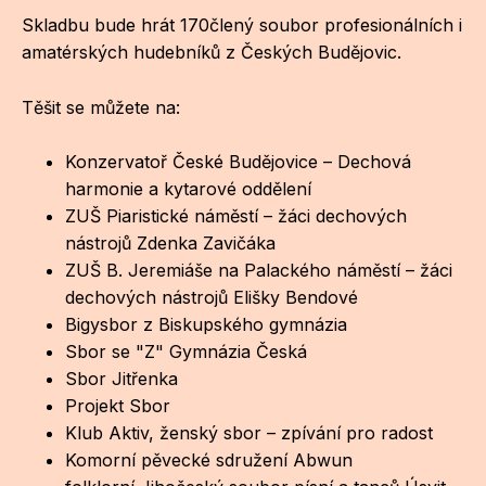
Po
Skladbu bude hrát 170člený soubor profesionálních i
amatérských hudebníků z Českých Budějovic.
Pro k
Těšit se můžete na:
Pro 
Kont
Konzervatoř České Budějovice – Dechová
harmonie a kytarové oddělení
Další
ZUŠ Piaristické náměstí – žáci dechových
Ná
nástrojů Zdenka Zavičáka
ZUŠ B. Jeremiáše na Palackého náměstí – žáci
Př
dechových nástrojů Elišky Bendové
Bigysbor z Biskupského gymnázia
Ke 
Sbor se "Z" Gymnázia Česká
Sbor Jitřenka
Projekt Sbor
Klub Aktiv, ženský sbor – zpívání pro radost
Komorní pěvecké sdružení Abwun