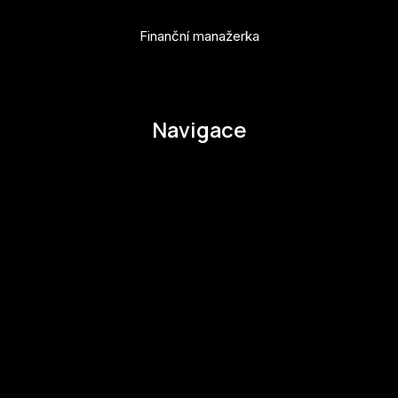
Finanční manažerka
pavla.raabova@budejovice2028.cz
Navigace
O EHMK
Ke stažení
Otázky a odpovědi
Zapojte se
Zapojte se
Kul.turista