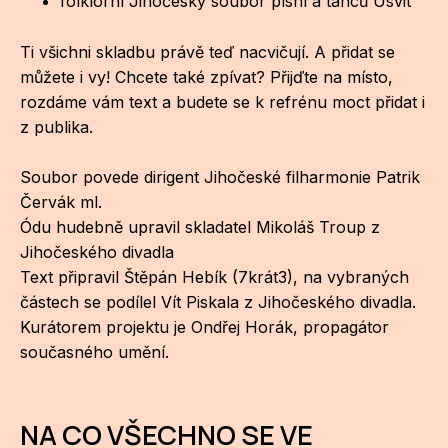
folklorní Jihočeský soubor písní a tanců Úsvit
Ti všichni skladbu právě teď nacvičují. A přidat se
můžete i vy! Chcete také zpívat? Přijďte na místo,
rozdáme vám text a budete se k refrénu moct přidat i
z publika.
Soubor povede dirigent Jihočeské filharmonie Patrik
Červák ml.
Ódu hudebně upravil skladatel Mikoláš Troup z
Jihočeského divadla
Text připravil Štěpán Hebík (7krát3), na vybraných
částech se podílel Vít Piskala z Jihočeského divadla.
Kurátorem projektu je Ondřej Horák, propagátor
současného umění.
NA CO VŠECHNO SE VE