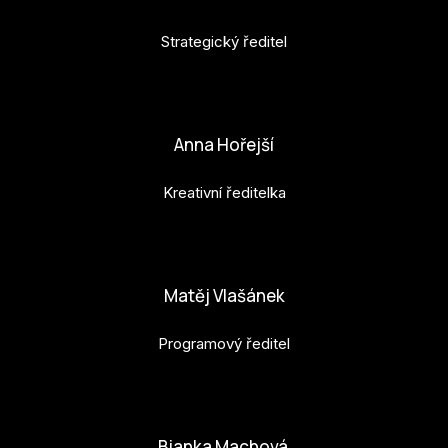
Strategický ředitel
petr.perinka@budejovice2028.cz
Anna Hořejší
Kreativní ředitelka
anna.horejsi@budejovice2028.cz
Matěj Vlašánek
Programový ředitel
matej.vlasanek@budejovice2028.cz
Bianka Machová