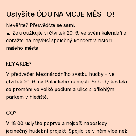
NO
Uslyšíte ÓDU NA MOJE MĚSTO!
OT
OS
Nevěříte? Přesvědčte se sami.
📅 Zakroužkujte si čtvrtek 20. 6. ve svém kalendáři a
(P
doražte na největší společný koncert v historii
FÓR
našeho města.
PI
KDY A KDE?
SK
V předvečer Mezinárodního svátku hudby – ve
čtvrtek 20. 6. na Palackého náměstí. Schody kostela
SK
se promění ve velké podium a ulice s přilehlým
SO
parkem v hlediště.
TR
CO?
WO
V 18:00 uslyšíte poprvé a nejspíš naposledy
jedinečný hudební projekt. Spojilo se v něm více než
YO