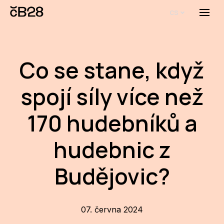
cs
Menu
O E
O 
Co se stane, když
Bi
spojí síly více než
Pro
170 hudebníků a
FA
hudebnic z
Aktu
Udál
Budějovic?
Proj
AR
07. června 2024
AR