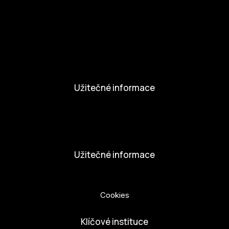
Aktivity a Novinky
Novinky
Aktivity
Užitečné informace
Nabídka práce
Dobrovolníci
Užitečné informace
Ochrana osobních údajů
Cookies
Klíčové instituce