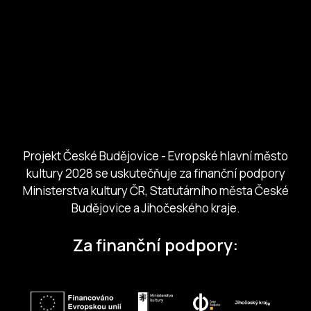
European Capital of Culture
Ministerstvo kultury
Město České Budejovice
Českobudejovicko hlubocko
Jihočeský kraj
Jihočeská centrála cestovního ruchu
Projekt České Budějovice - Evropské hlavní město
kultury 2028 se uskutečňuje za finanční podpory
Ministerstva kultury ČR, Statutárního města České
Budějovice a Jihočeského kraje.
Za finanční podpory: