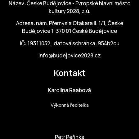
Název: České Budějovice - Evropské hlavní město
kultury 2028, z.ú.
Adresa: nám. Přemysla Otakara II. 1/1, České
Budějovice 1, 370 01 České Budějovice
IČ: 19311052, datová schránka: 954b2cu
info@budejovice2028.cz
Kontakt
Karolína Raabová
Výkonná ředitelka
karolina.raabova@budejovice2028.cz
Petr Peřinka