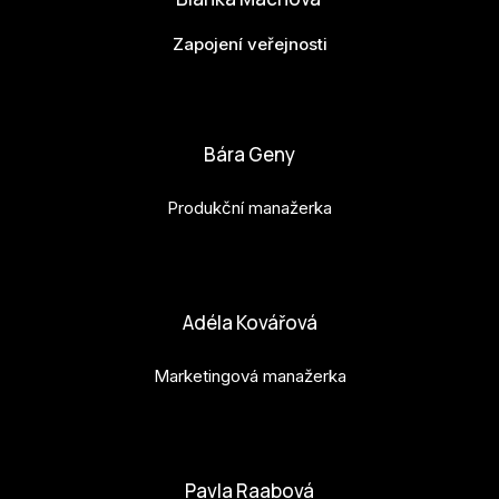
Zapojení veřejnosti
bianka.machova.jr@budejovice2028.cz
Bára Geny
Produkční manažerka
bara.geny@budejovice2028.cz
Adéla Kovářová
Marketingová manažerka
adela.kovarova@budejovice2028.cz
Pavla Raabová