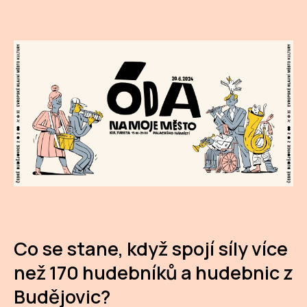
CI
DE
IN
JI
KN
KR
KR
KU
Co se stane, když spojí síly více
MA
než 170 hudebníků a hudebnic z
MO
Budějovic?