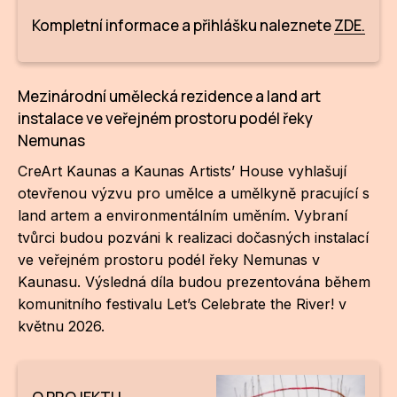
NO
Kompletní informace a přihlášku naleznete
ZDE.
OT
OS
Mezinárodní umělecká rezidence a land art
(P
instalace ve veřejném prostoru podél řeky
FÓR
Nemunas
PI
CreArt Kaunas a Kaunas Artists’ House vyhlašují
otevřenou výzvu pro umělce a umělkyně pracující s
SK
land artem a environmentálním uměním. Vybraní
tvůrci budou pozváni k realizaci dočasných instalací
SK
ve veřejném prostoru podél řeky Nemunas v
SO
Kaunasu. Výsledná díla budou prezentována během
komunitního festivalu Let’s Celebrate the River! v
TR
květnu 2026.
WO
YO