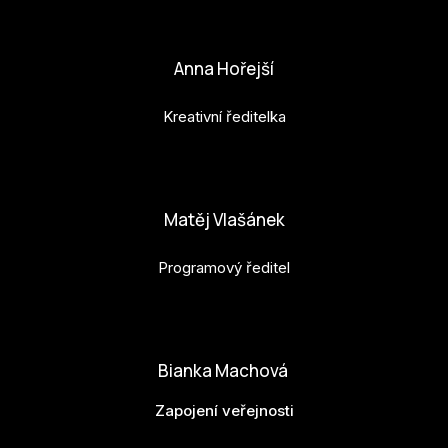
petr.perinka@budejovice2028.cz
Anna Hořejší
Kreativní ředitelka
anna.horejsi@budejovice2028.cz
Matěj Vlašánek
Programový ředitel
matej.vlasanek@budejovice2028.cz
Bianka Machová
Zapojení veřejnosti