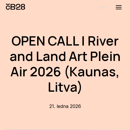
cs
Menu
O E
O 
OPEN CALL | River
Bi
and Land Art Plein
Pro
Air 2026 (Kaunas,
FA
Litva)
Aktu
Udál
Proj
21. ledna 2026
AR
AR