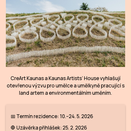
CI
DE
IN
JI
KN
KR
CreArt Kaunas a Kaunas Artists’ House vyhlašují
KR
otevřenou výzvu pro umělce a umělkyně pracující s
land artem a environmentálním uměním.
KU
MA
📅 Termín rezidence: 10.–24. 5. 2026
MO
🛑 Uzávěrka přihlášek: 25. 2. 2026