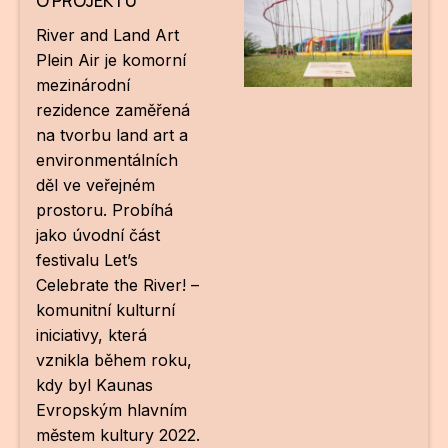
O PROJEKTU
ZA
River and Land Art
Plein Air je komorní
28
mezinárodní
rezidence zaměřená
OPE
na tvorbu land art a
environmentálních
Zapo
děl ve veřejném
Sta
prostoru. Probíhá
tým
jako úvodní část
festivalu Let’s
Dob
Celebrate the River! –
Ot
komunitní kulturní
iniciativy, která
Zah
vznikla během roku,
příle
kdy byl Kaunas
Evropským hlavním
Pro
městem kultury 2022.