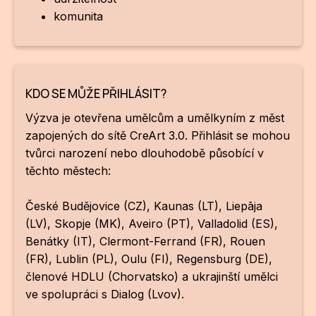
komunita
KDO SE MŮŽE PŘIHLÁSIT?
Výzva je otevřena umělcům a umělkyním z měst
zapojených do sítě CreArt 3.0. Přihlásit se mohou
tvůrci narození nebo dlouhodobě působící v
těchto městech:
České Budějovice (CZ), Kaunas (LT), Liepāja
(LV), Skopje (MK), Aveiro (PT), Valladolid (ES),
Benátky (IT), Clermont-Ferrand (FR), Rouen
(FR), Lublin (PL), Oulu (FI), Regensburg (DE),
členové HDLU (Chorvatsko) a ukrajinští umělci
ve spolupráci s Dialog (Lvov).