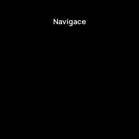
pavla.raabova@budejovice2028.cz
Navigace
O EHMK
Ke stažení
Otázky a odpovědi
Zapojte se
Zapojte se
Kul.turista
Aktivity a Novinky