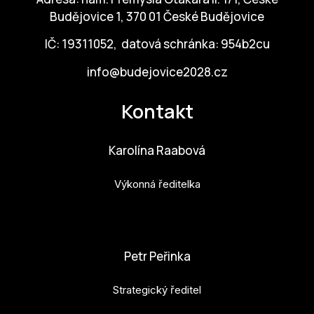
Budějovice 1, 370 01 České Budějovice
IČ: 19311052, datová schránka: 954b2cu
info@budejovice2028.cz
Kontakt
Karolína Raabová
Výkonná ředitelka
karolina.raabova@budejovice2028.cz
Petr Peřinka
Strategický ředitel