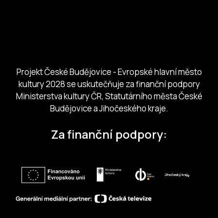
Město České Budejovice
Českobudejovicko hlubocko
Jihočeský kraj
Jihočeská centrála cestovního ruchu
Projekt České Budějovice - Evropské hlavní město
kultury 2028 se uskutečňuje za finanční podpory
Ministerstva kultury ČR, Statutárního města České
Budějovice a Jihočeského kraje.
Za finanční podpory: