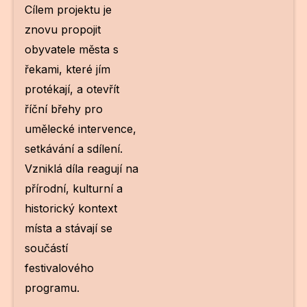
Po
Cílem projektu je
znovu propojit
Pro k
obyvatele města s
řekami, které jím
Pro 
protékají, a otevřít
Kont
říční břehy pro
Další
umělecké intervence,
setkávání a sdílení.
Ná
Vzniklá díla reagují na
Př
přírodní, kulturní a
historický kontext
Ke 
místa a stávají se
součástí
festivalového
programu.