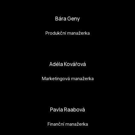
bianka.machova.jr@budejovice2028.cz
Bára Geny
Produkční manažerka
bara.geny@budejovice2028.cz
Adéla Kovářová
Marketingová manažerka
adela.kovarova@budejovice2028.cz
Pavla Raabová
Finanční manažerka