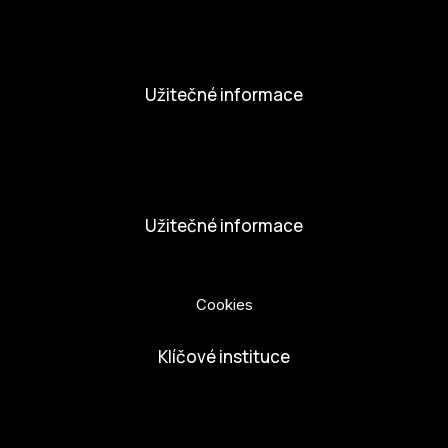
Novinky
Aktivity
Užitečné informace
Nabídka práce
Dobrovolníci
Užitečné informace
Ochrana osobních údajů
Cookies
Klíčové instituce
European Capital of Culture
Ministerstvo kultury