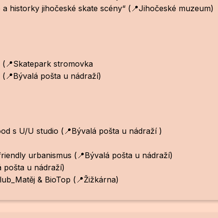
 historky jihočeské skate scény“ (📍Jihočeské muzeum)
on (📍Skatepark stromovka
c (📍Bývalá pošta u nádraží)
ood s U/U studio (📍Bývalá pošta u nádraží )
ndly urbanismus (📍Bývalá pošta u nádraží)
á pošta u nádraží)
Club_Matěj & BioTop (📍Žižkárna)