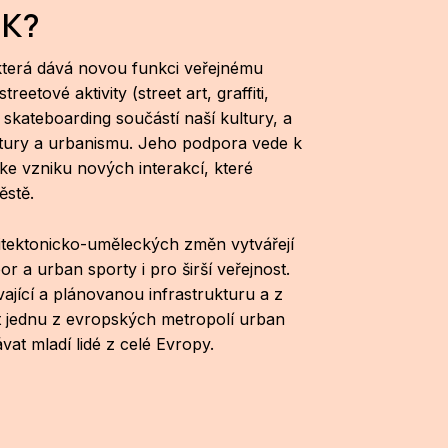
MK?
 která dává novou funkci veřejnému
treetové aktivity (street art, graffiti,
 skateboarding součástí naší kultury, a
ektury a urbanismu. Jeho podpora vede k
 ke vzniku nových interakcí, které
městě.
itektonicko-uměleckých změn vytvářejí
r a urban sporty i pro širší veřejnost.
ávající a plánovanou infrastrukturu a z
t jednu z evropských metropolí urban
vat mladí lidé z celé Evropy.