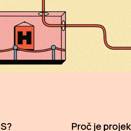
RS?
Proč je proj