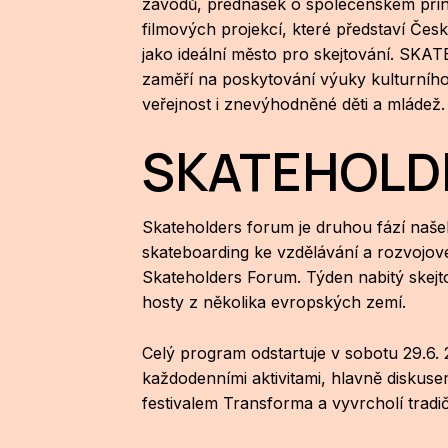
závodů, přednášek o společenském pří
filmových projekcí, které představí Čes
jako ideální město pro skejtování. S
zaměří na poskytování výuky kulturního
veřejnost i znevýhodněné děti a mládež.
SKATEHOLD
Skateholders forum je druhou fází našeh
skateboarding ke vzdělávání a rozvojov
Skateholders Forum. Týden nabitý skejt
hosty z několika evropských zemí.
Celý program odstartuje v sobotu 29.6.
každodenními aktivitami, hlavně diskuse
festivalem Transforma a vyvrcholí trad