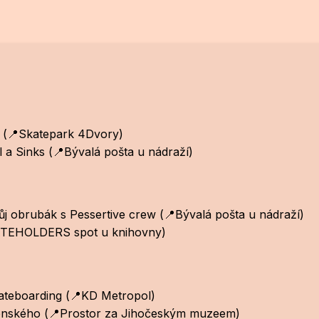
hajovací skate contest (📍
a Sinks (📍Bývalá pošta u nádraží)
ostav si svůj obrubák s Pessertive crew 
ATEHOLDERS spot u knihovny)
ýstavy Southside skateboardi
alace A.Križovenského (📍Prostor 