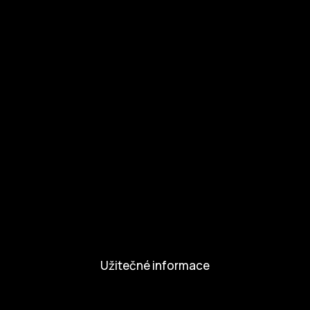
Ke stažení
Otázky a odpovědi
Zapojte se
Zapojte se
Kul.turista
Aktivity a Novinky
Novinky
Aktivity
Užitečné informace
Nabídka práce