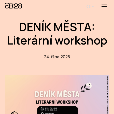
cs
Menu
O E
DENÍK MĚSTA:
O 
Literární workshop
Bi
Pro
24. října 2025
FA
Aktu
Udál
Proj
AR
AR