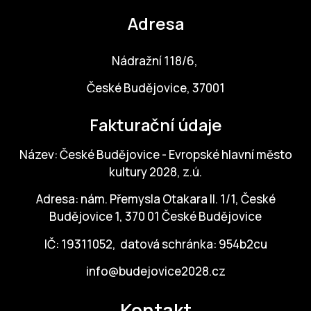
Adresa
ZA
28
Nádražní 118/6,
OPE
České Budějovice, 37001
Zapo
Fakturační údaje
Sta
Název: České Budějovice - Evropské hlavní město
tým
kultury 2028, z.ú.
Dob
Adresa: nám. Přemysla Otakara II. 1/1, České
Ot
Budějovice 1, 370 01 České Budějovice
IČ: 19311052, datová schránka: 954b2cu
Zah
příle
info@budejovice2028.cz
Pro
Kontakt