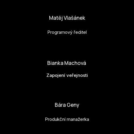
anna.horejsi@budejovice2028.cz
Matěj Vlašánek
Programový ředitel
matej.vlasanek@budejovice2028.cz
Bianka Machová
Zapojení veřejnosti
bianka.machova.jr@budejovice2028.cz
Bára Geny
Produkční manažerka