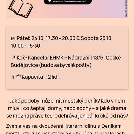
CI
DE
IN
📅 Pátek 24.10. 17:30 - 20:00 & Sobota 25.10.
10:00 - 15:30
JI
📍 Kde: Kancelář EHMK – Nádražní 118/6, České
KN
Budějovice (budova bývalé pošty)
KR
👨‍🦱 Kapacita: 12 lidí
KR
KU
Jaké podoby může mít městský deník? Kdo v něm
mluví, co šeptají domy, nebo sochy – a jaké drama
MA
se možná právě teď odehrává jen pár kroků od nás?
MO
Zveme vás na dvoudenní literární dílnu s Deníkem
města, která se uskuteční 24.-25. října v prostorách