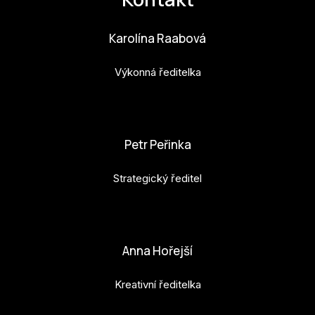
Po
Karolína Raabová
Pro k
Pro 
Výkonná ředitelka
Kont
karolina.raabova@budejovice2028.cz
Další
Petr Peřinka
Ná
Strategický ředitel
Př
Ke 
petr.perinka@budejovice2028.cz
Anna Hořejší
Kreativní ředitelka