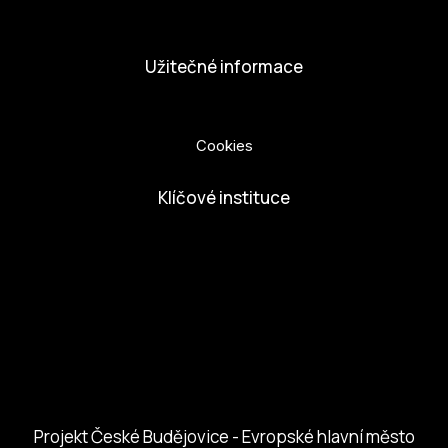
Dobrovolníci
Užitečné informace
Ochrana osobních údajů
Cookies
Klíčové instituce
European Capital of Culture
Ministerstvo kultury
Město České Budejovice
Českobudejovicko hlubocko
Jihočeský kraj
Jihočeská centrála cestovního ruchu
Projekt České Budějovice - Evropské hlavní město