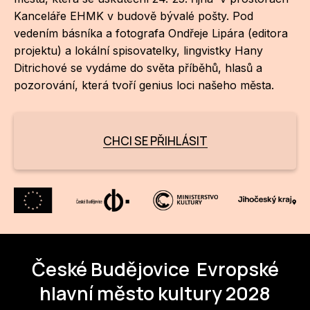
NO
Kanceláře EHMK v budově bývalé pošty. Pod
OT
vedením básníka a fotografa Ondřeje Lipára (editora
projektu) a lokální spisovatelky, lingvistky Hany
OS
Ditrichové se vydáme do světa příběhů, hlasů a
(P
pozorování, která tvoří genius loci našeho města.
FÓR
PI
CHCI SE PŘIHLÁSIT
SK
SK
SO
TR
České Budějovice
Evropské
WO
hlavní město kultury 2028
YO