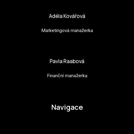
bara.geny@budejovice2028.cz
Adéla Kovářová
Marketingová manažerka
adela.kovarova@budejovice2028.cz
Pavla Raabová
Finanční manažerka
pavla.raabova@budejovice2028.cz
Navigace
O EHMK