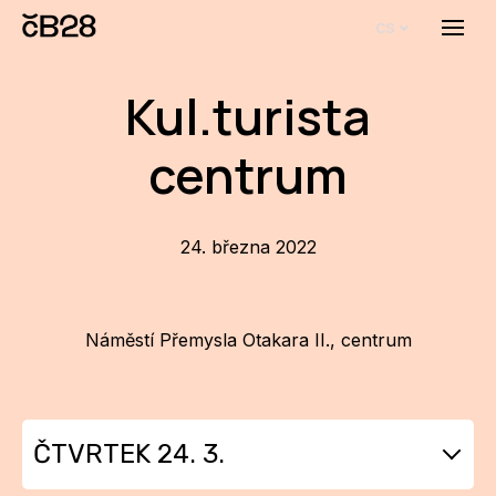
cs
Menu
O E
Kul.turista
O 
centrum
Bi
Pro
24. března 2022
FA
Aktu
Náměstí Přemysla Otakara II., centrum
Udál
Proj
AR
ČTVRTEK 24. 3.
AR