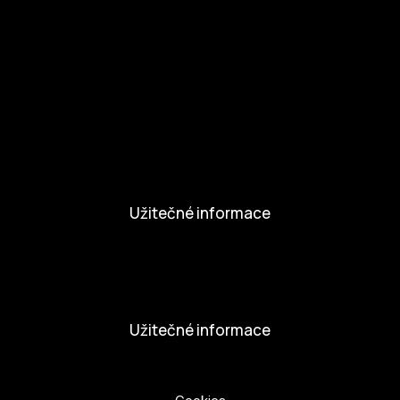
Zapojte se
Kul.turista
Aktivity a Novinky
Novinky
Aktivity
Užitečné informace
Nabídka práce
Dobrovolníci
Užitečné informace
Ochrana osobních údajů