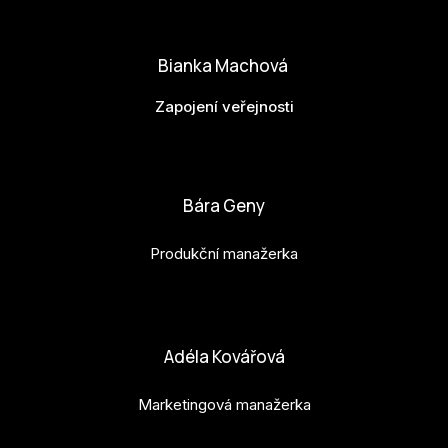
matej.vlasanek@budejovice2028.cz
Bianka Machová
Zapojení veřejnosti
bianka.machova.jr@budejovice2028.cz
Bára Geny
Produkční manažerka
bara.geny@budejovice2028.cz
Adéla Kovářová
Marketingová manažerka