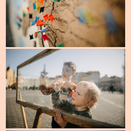
start: KD Slavie
18 – 20 / Foodie procházka chutěmi
průvodce: Martin Kolář
města –
REGISTRACE
17 – 18 / Plusy a minusy veřejného
start: Kul.turistická kancelář (Náměstí
prostoru historického centra města –
Přemysla Otakara II.)
REGISTRACE
průvodce: Petr Klika + 1
start: Kul.turistická kancelář (Náměstí
Přemysla Otakara II.)
průvodci: Radek Matoušek a Martin Novotný
(Akční Budějčáci)