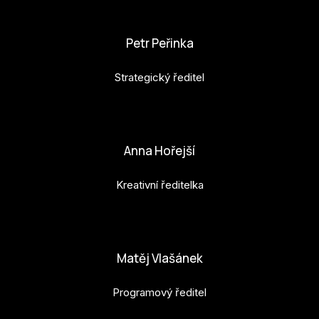
karolina.raabova@budejovice2028.cz
Petr Peřinka
Strategický ředitel
petr.perinka@budejovice2028.cz
Anna Hořejší
Kreativní ředitelka
anna.horejsi@budejovice2028.cz
Matěj Vlašánek
Programový ředitel