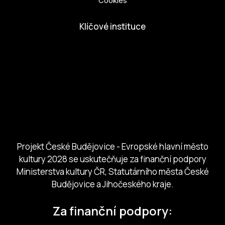
Cookies
Klíčové instituce
European Capital of Culture
Ministerstvo kultury
Město České Budejovice
Českobudejovicko hlubocko
Jihočeský kraj
Jihočeská centrála cestovního ruchu
Projekt České Budějovice - Evropské hlavní město
kultury 2028 se uskutečňuje za finanční podpory
Ministerstva kultury ČR, Statutárního města České
Budějovice a Jihočeského kraje.
Za finanční podpory: