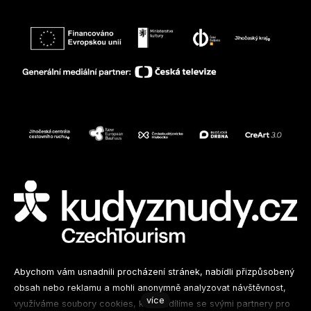
Sledujte nás na sociálních sítích
Abychom vám usnadnili procházení stránek, nabídli přizpůsobený
obsah nebo reklamu a mohli anonymně analyzovat návštěvnost,
více
využíváme soubory cookies, které sdílíme se svými partnery pro
Facebook
Instagram
Spotify