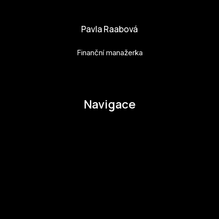
adela.kovarova@budejovice2028.cz
Pavla Raabová
Finanční manažerka
pavla.raabova@budejovice2028.cz
Navigace
O EHMK
Ke stažení
Otázky a odpovědi
Zapojte se