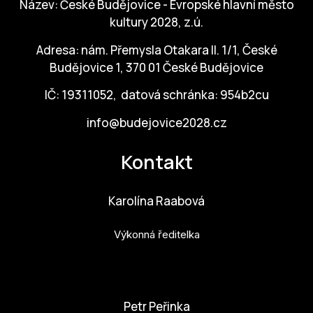
Název: České Budějovice - Evropské hlavní město
kultury 2028, z.ú.
Adresa: nám. Přemysla Otakara II. 1/1, České
Budějovice 1, 370 01 České Budějovice
IČ: 19311052, datová schránka: 954b2cu
info@budejovice2028.cz
Kontakt
Karolína Raabová
Výkonná ředitelka
karolina.raabova@budejovice2028.cz
Petr Peřinka