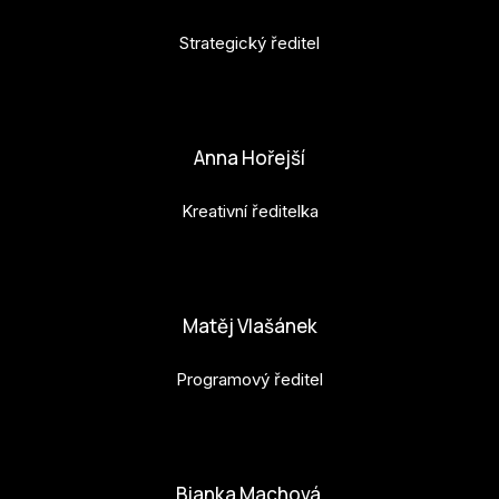
Strategický ředitel
petr.perinka@budejovice2028.cz
Anna Hořejší
Kreativní ředitelka
anna.horejsi@budejovice2028.cz
Matěj Vlašánek
Programový ředitel
matej.vlasanek@budejovice2028.cz
Bianka Machová