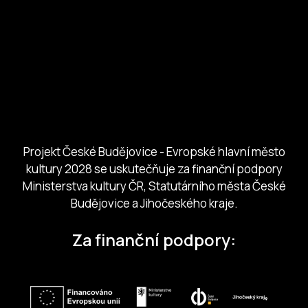
European Capital of Culture
Ministerstvo kultury
Město České Budejovice
Českobudejovicko hlubocko
Jihočeský kraj
Jihočeská centrála cestovního ruchu
Projekt České Budějovice - Evropské hlavní město
kultury 2028 se uskutečňuje za finanční podpory
Ministerstva kultury ČR, Statutárního města České
Budějovice a Jihočeského kraje.
Za finanční podpory: