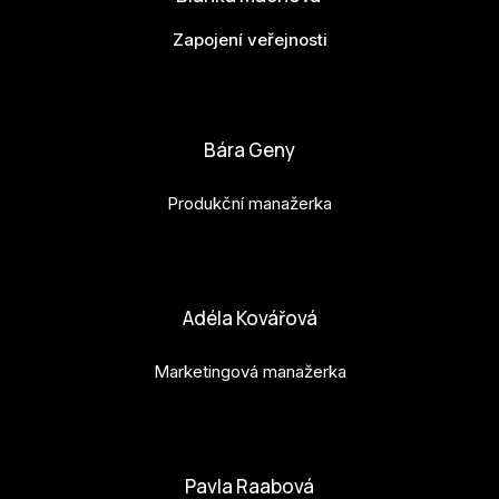
Zapojení veřejnosti
bianka.machova.jr@budejovice2028.cz
Bára Geny
Produkční manažerka
bara.geny@budejovice2028.cz
Adéla Kovářová
Marketingová manažerka
adela.kovarova@budejovice2028.cz
Pavla Raabová