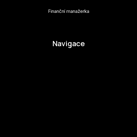
Finanční manažerka
pavla.raabova@budejovice2028.cz
Navigace
O EHMK
Ke stažení
Otázky a odpovědi
Zapojte se
Zapojte se
Kul.turista