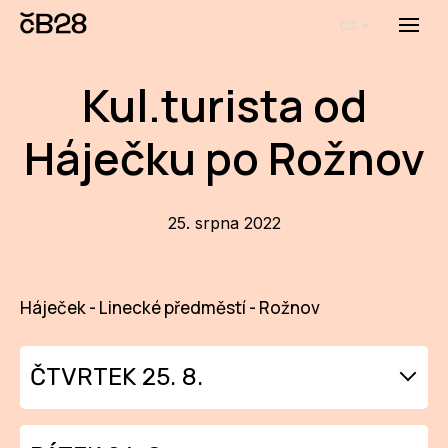
cs
Menu
O E
Kul.turista od
O 
Háječku po Rožnov
Bi
Pro
25. srpna 2022
FA
Aktu
Háječek - Linecké předměstí - Rožnov
Udál
Proj
ČTVRTEK 25. 8.
AR
Háječek
AR