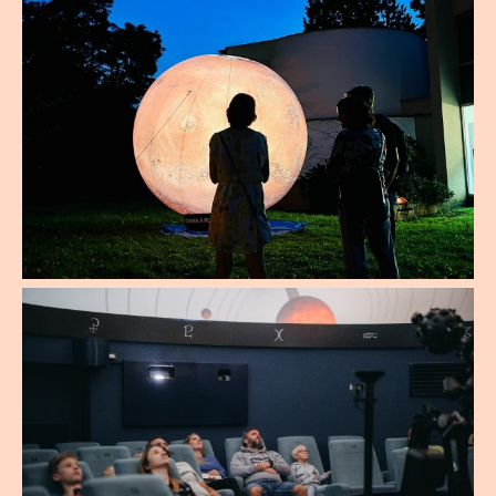
hlavní roli.
REZERVACE
Naučná stezka o vodárenství - areál
Vodárenské věže.