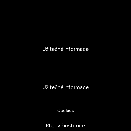
Aktivity a Novinky
Novinky
Aktivity
Užitečné informace
Nabídka práce
Dobrovolníci
Užitečné informace
Ochrana osobních údajů
Cookies
Klíčové instituce