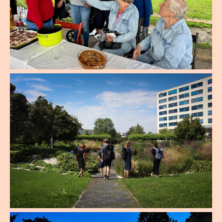
areálu Vodárenské věže, která historicky
tenisového kurtu
hrála v zásobování města pitnou vodou
15:00 – 18:00 Sousedské setkání u Meťáku –
hlavní roli.
REZERVACE
> Sousedé z Rožnova na jednom místě, ve
Naučná stezka o vodárenství - areál
společném rozhovoru. Grilování a domácí
Vodárenské věže.
koláče.
15:00 - 17:00 Plénum územní skupiny –>
Přijměte pozvání na setkání se členy místní
územní skupiny v čele s Petrem Vodrážkou.
Využijte možnosti zeptat se na to, co vás
zajímá, nebo sdílet své názory i nápady pro
lepší sousedství.
Čevak
Kachna na prameni - napínavá městská
šifrovací kryptohra. Ne náhodou začíná v
areálu Vodárenské věže, která historicky
hrála v zásobování města pitnou vodou