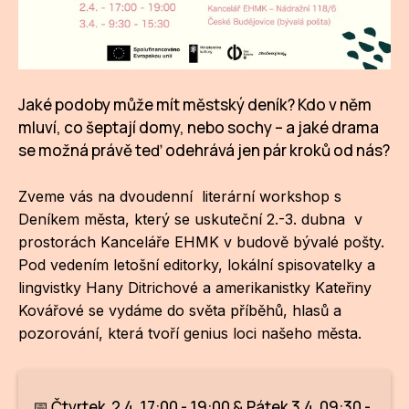
CI
DE
Jaké podoby může mít městský deník? Kdo v něm
IN
mluví, co šeptají domy, nebo sochy – a jaké drama
JI
se možná právě teď odehrává jen pár kroků od nás?
KN
Zveme vás na dvoudenní literární workshop s
Deníkem města, který se uskuteční 2.-3. dubna v
KR
prostorách Kanceláře EHMK v budově bývalé pošty.
KR
Pod vedením letošní editorky, lokální spisovatelky a
lingvistky Hany Ditrichové a amerikanistky Kateřiny
KU
Kovářové se vydáme do světa příběhů, hlasů a
pozorování, která tvoří genius loci našeho města.
MA
MO
📅 Čtvrtek 2.4. 17:00 - 19:00 & Pátek 3.4. 09:30 -