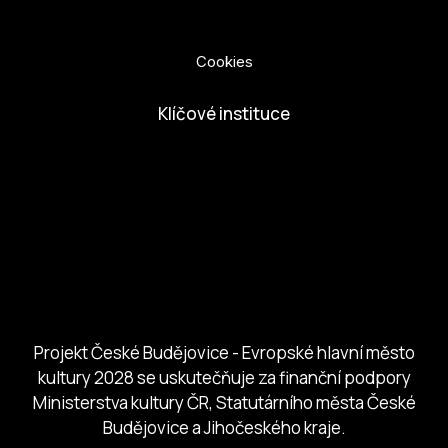
Ochrana osobních údajů
Cookies
Klíčové instituce
European Capital of Culture
Ministerstvo kultury
Město České Budejovice
Českobudejovicko hlubocko
Jihočeský kraj
Jihočeská centrála cestovního ruchu
Projekt České Budějovice - Evropské hlavní město
kultury 2028 se uskutečňuje za finanční podpory
Ministerstva kultury ČR, Statutárního města České
Budějovice a Jihočeského kraje.