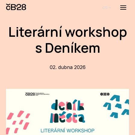
cs
Menu
O E
Literární workshop
O 
s Deníkem
Bi
Pro
02. dubna 2026
FA
Aktu
Udál
Proj
AR
AR