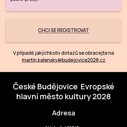
ZA
28
CHCI SE REGISTROVAT
OPE
Zapo
V případě jakýchkoliv dotazů se obracejte na
Sta
martin.kalensky@budejovice2028.cz
tým
Dob
České Budějovice
Evropské
Ot
hlavní město kultury 2028
Zah
příle
Adresa
Pro