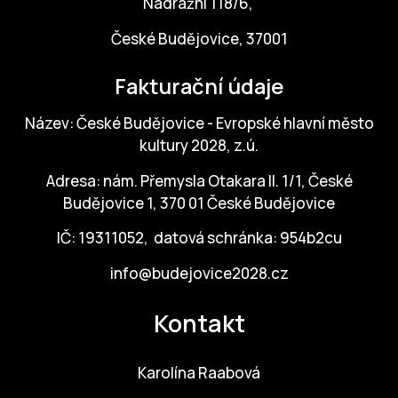
Nádražní 118/6,
Po
České Budějovice, 37001
Pro k
Fakturační údaje
Pro 
Název: České Budějovice - Evropské hlavní město
Kont
kultury 2028, z.ú.
Další
Adresa: nám. Přemysla Otakara II. 1/1, České
Ná
Budějovice 1, 370 01 České Budějovice
Př
IČ: 19311052, datová schránka: 954b2cu
Ke 
info@budejovice2028.cz
Kontakt
Karolína Raabová