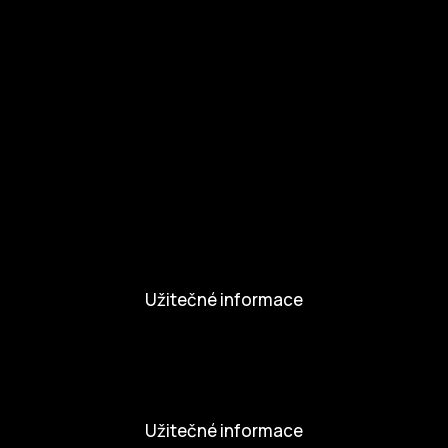
Zapojte se
Zapojte se
Kul.turista
Aktivity a Novinky
Novinky
Aktivity
Užitečné informace
Nabídka práce
Dobrovolníci
Užitečné informace