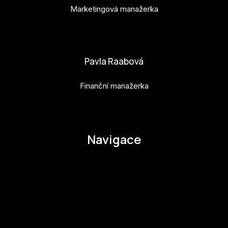
Marketingová manažerka
adela.kovarova@budejovice2028.cz
Pavla Raabová
Finanční manažerka
pavla.raabova@budejovice2028.cz
Navigace
O EHMK
Ke stažení
Otázky a odpovědi