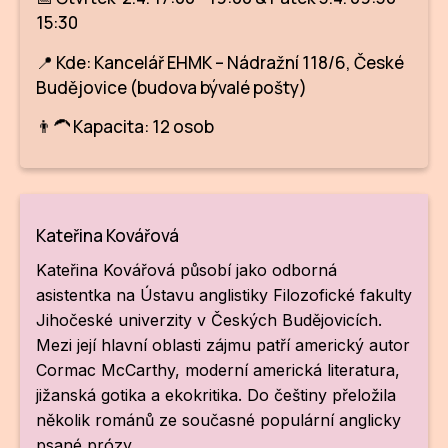
NO
15:30
OT
📍 Kde: Kancelář EHMK – Nádražní 118/6, České
OS
Budějovice (budova bývalé pošty)
(P
👨‍🦱 Kapacita: 12 osob
FÓR
PI
SK
Kateřina Kovářová
Kateřina Kovářová působí jako odborná
SK
asistentka na Ústavu anglistiky Filozofické fakulty
SO
Jihočeské univerzity v Českých Budějovicích.
Mezi její hlavní oblasti zájmu patří americký autor
TR
Cormac McCarthy, moderní americká literatura,
WO
jižanská gotika a ekokritika. Do češtiny přeložila
několik románů ze současné populární anglicky
YO
psané prózy.