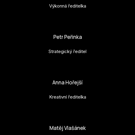
Výkonná ředitelka
karolina.raabova@budejovice2028.cz
Petr Peřinka
Strategický ředitel
petr.perinka@budejovice2028.cz
Anna Hořejší
Kreativní ředitelka
anna.horejsi@budejovice2028.cz
Matěj Vlašánek