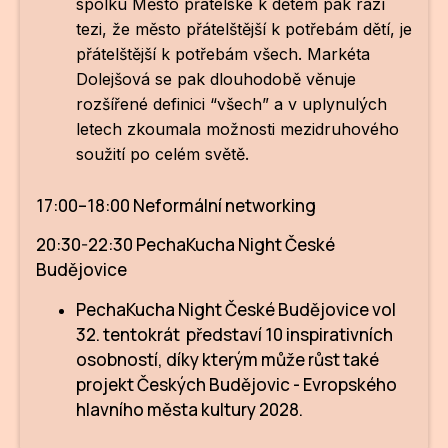
spolku Město přátelské k dětem pak razí
tezi, že město přátelštější k potřebám dětí, je
přátelštější k potřebám všech.
Markéta
Dolejšová
se pak dlouhodobě věnuje
rozšířené definici “všech” a v uplynulých
letech zkoumala možnosti mezidruhového
soužití po celém světě.
17:00–18:00 Neformální networking
20:30-22:30 PechaKucha Night České
Budějovice
PechaKucha Night České Budějovice vol
32. tentokrát představí 10 inspirativních
osobností, díky kterým může růst také
projekt Českých Budějovic - Evropského
hlavního města kultury 2028.