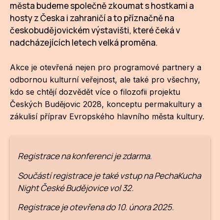
NO
města budeme společně zkoumat s hostkami a
hosty z Česka i zahraničí a to příznačně na
OT
českobudějovickém výstavišti, které čeká v
OS
nadcházejících letech velká proměna.
(P
Akce je otevřená nejen pro programové partnery a
FÓR
odbornou kulturní veřejnost, ale také pro všechny,
kdo se chtějí dozvědět více o filozofii projektu
PI
Českých Budějovic 2028, konceptu permakultury a
SK
zákulisí příprav Evropského hlavního města kultury.
SK
SO
Registrace na konferenci je zdarma.
TR
Součástí registrace je také vstup na PechaKucha
Night České Budějovice vol 32.
WO
Registrace je otevřena do 10. února 2025.
YO