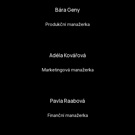
Bára Geny
Produkční manažerka
bara.geny@budejovice2028.cz
Adéla Kovářová
Marketingová manažerka
adela.kovarova@budejovice2028.cz
Pavla Raabová
Finanční manažerka
pavla.raabova@budejovice2028.cz