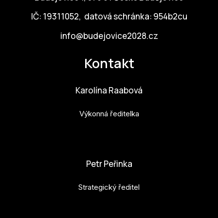
IČ: 19311052, datová schránka: 954b2cu
info@budejovice2028.cz
Kontakt
Karolína Raabová
Výkonná ředitelka
karolina.raabova@budejovice2028.cz
Petr Peřinka
Strategický ředitel
petr.perinka@budejovice2028.cz