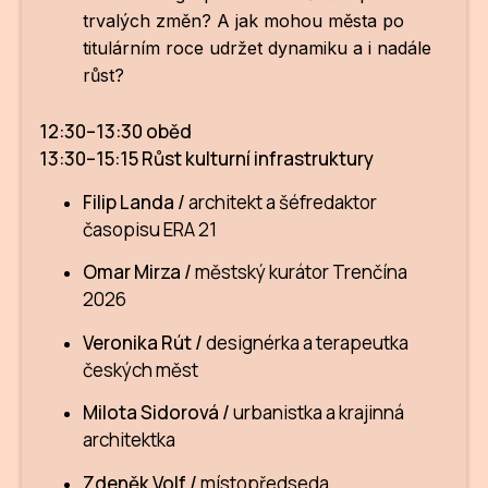
trvalých změn? A jak mohou města po
titulárním roce udržet dynamiku a i nadále
růst?
12:30–13:30 oběd
13:30–15:15 Růst kulturní infrastruktury
Filip Landa /
architekt a šéfredaktor
časopisu ERA 21
Omar Mirza /
městský kurátor Trenčína
2026
Veronika Rút /
designérka a terapeutka
českých měst
Milota Sidorová /
urbanistka a krajinná
architektka
Zdeněk Volf /
místopředseda