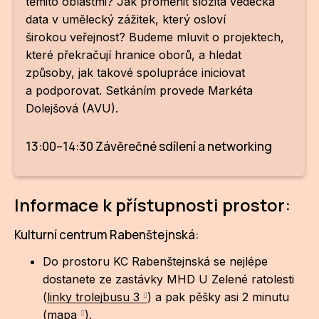
těmito oblastmi? Jak proměnit složitá vědecká
data v umělecký zážitek, který osloví
širokou veřejnost? Budeme mluvit o projektech,
které překračují hranice oborů, a hledat
způsoby, jak takové spolupráce iniciovat
a podporovat. Setkáním provede Markéta
Dolejšová (AVU).
13:00–14:30 Závěrečné sdílení a networking
Informace k přístupnosti prostor:
Kulturní centrum Rabenštejnská:
Do prostoru KC Rabenštejnská se nejlépe
dostanete ze zastávky MHD U Zelené ratolesti
(
linky trolejbusu 3
) a pak pěšky asi 2 minutu
(
mapa
).