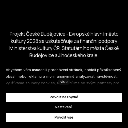
Českobudejovicko hlubocko
Jihočeský kraj
Jihočeská centrála cestovního ruchu
Projekt České Budějovice - Evropské hlavní město
kultury 2028 se uskutečňuje za finanční podpory
Ministerstva kultury ČR, Statutárního města České
Budějovice a Jihočeského kraje.
Za finanční podpory:
Abychom vám usnadnili procházení stránek, nabídli přizpůsobený
obsah nebo reklamu a mohli anonymně analyzovat návštěvnost,
více
využíváme soubory cookies, které sdílíme se svými partnery pro
sociální média, inzerci a analýzu. Jejich nastavení upravíte
odkazem "Nastavení cookies" a kdykoliv jej můžete změnit v
Povolit nezbytné
patičce webu. Podrobnější informace najdete v našich Zásadách
cs
Nastavení
ochrany osobních údajů a používání souborů cookies. Souhlasíte
s používáním cookies?
Povolit vše