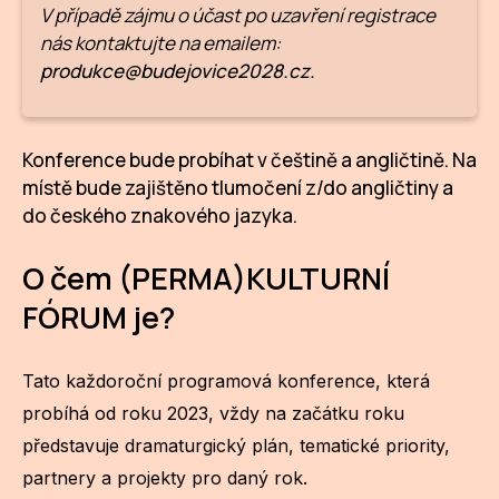
V případě zájmu o účast po uzavření registrace
ZA
nás kontaktujte na emailem:
produkce@budejovice2028.cz.
28
OPE
Konference bude probíhat v češtině a angličtině. Na
Zapo
místě bude zajištěno tlumočení z/do angličtiny a
do českého znakového jazyka.
Sta
tým
O čem (PERMA)KULTURNÍ
Dob
FÓRUM je?
Ot
Tato každoroční programová konference, která
Zah
probíhá od roku 2023, vždy na začátku roku
příle
představuje dramaturgický plán, tematické priority,
Pro
partnery a projekty pro daný rok.