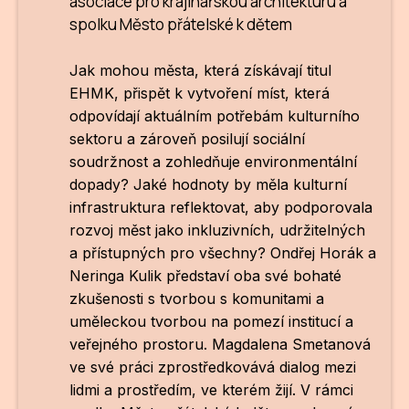
asociace pro krajinářskou architekturu a
spolku Město přátelské k dětem
Jak mohou města, která získávají titul
EHMK, přispět k vytvoření míst, která
odpovídají aktuálním potřebám kulturního
sektoru a zároveň posilují sociální
soudržnost a zohledňuje environmentální
dopady? Jaké hodnoty by měla kulturní
infrastruktura reflektovat, aby podporovala
rozvoj měst jako inkluzivních, udržitelných
a přístupných pro všechny?
Ondřej Horák
a
Neringa Kulik
představí oba své bohaté
zkušenosti s tvorbou s komunitami a
uměleckou tvorbou na pomezí institucí a
veřejného prostoru.
Magdalena Smetanová
ve své práci zprostředkovává dialog mezi
lidmi a prostředím, ve kterém žijí. V rámci