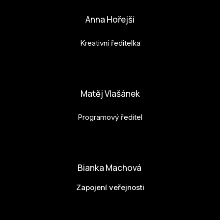
Anna Hořejší
Kreativní ředitelka
anna.horejsi@budejovice2028.cz
Matěj Vlašánek
Programový ředitel
matej.vlasanek@budejovice2028.cz
Bianka Machová
Zapojení veřejnosti
bianka.machova.jr@budejovice2028.cz