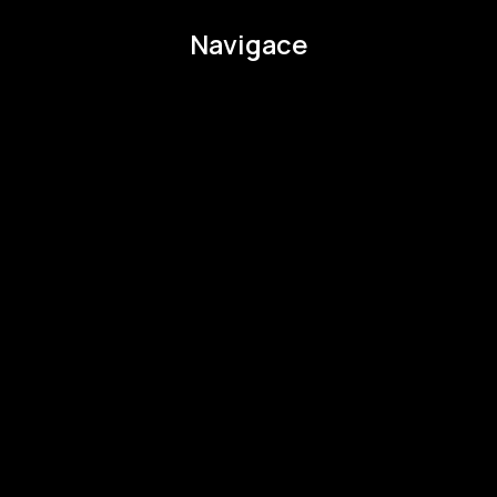
Navigace
O EHMK
Ke stažení
Otázky a odpovědi
Zapojte se
Zapojte se
Kul.turista
Aktivity a Novinky
Novinky