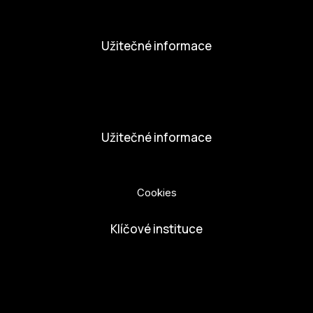
Aktivity
Užitečné informace
Nabídka práce
Dobrovolníci
Užitečné informace
Ochrana osobních údajů
Cookies
Klíčové instituce
European Capital of Culture
Ministerstvo kultury
Město České Budejovice