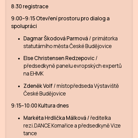
8:30 registrace
9:00–9:15 Otevření prostoru pro dialog a
spolupráci
Dagmar Škodová Parmová
/ primátorka
statutárního města České Budějovice
Else Christensen Redzepovic
/
předsedkyně panelu evropských expertů
na EHMK
Zdeněk Volf
/ místopředseda Výstaviště
České Budějovice
9:15–10:00 Kultura dnes
Markéta Hrdlička Málková /
ředitelka
rezi.DANCE Komařice a předsedkyně Vize
tance