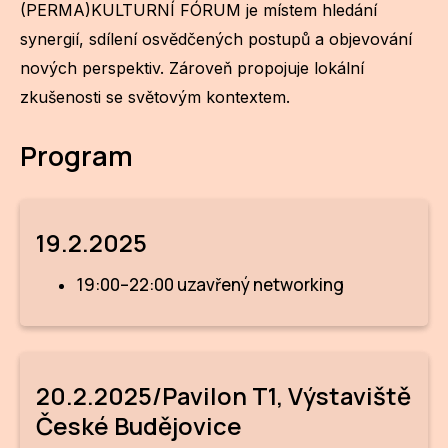
Po
(PERMA)KULTURNÍ FÓRUM je místem hledání
synergií, sdílení osvědčených postupů a objevování
Pro k
nových perspektiv. Zároveň propojuje lokální
zkušenosti se světovým kontextem.
Pro 
Kont
Program
Další
Ná
19.2.2025
Př
19:00–22:00 uzavřený networking
Ke 
20.2.2025/Pavilon T1, Výstaviště
České Budějovice