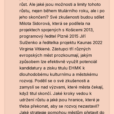
růst. Ale jaké jsou možnosti a limity tohoto
růstu, nejen během titulárního roku, ale i po
jeho skončení? Své zkušenosti budou sdílet
Milota Sidorová
, která se podílela na
projektech spojených s Košicemi 2013,
programový ředitel Plzně 2015
Jiří
Sulženko
a ředitelka projektu Kaunas 2022
Virginia Vitkienė
. Zástupci tří různých
evropských měst prozkoumají, jakým
způsobem lze efektivně využít potenciál
kandidatury a zisku titulu EHMK k
dlouhodobému kulturnímu a městskému
rozvoji. Podělí se o své zkušenosti a
zamyslí se nad výzvami, které města čekají,
když titul skončí. Jaké kroky vedou k
udržení růstu a jaké jsou hranice, které je
třeba překonat, aby se rozvoj nezastavil?
Jaké strategie pomohou městům přetavit do