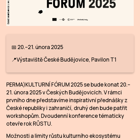
CI
DE
IN
📅 20.–21. února 2025
JI
📍Výstaviště České Budějovice, Pavilon T1
KN
KR
PERMA)KULTURNÍ FÓRUM 2025 se bude konat 20.–
KR
21. února 2025 v Českých Budějovicích. V rámci
prvního dne představíme inspirativní přednášky z
KU
České republiky i zahraničí, druhý den bude patřit
MA
workshopům. Dvoudenní konference tématicky
otevře rok RŮSTU.
MO
Možnosti a limity růstu kulturního ekosystému