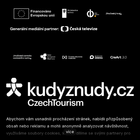
Sledujte nás na sociálních sítích
Abychom vám usnadnili procházení stránek, nabídli přizpůsobený
obsah nebo reklamu a mohli anonymně analyzovat návštěvnost,
více
využíváme soubory cookies, které sdílíme se svými partnery pro
Facebook
Instagram
Spotify