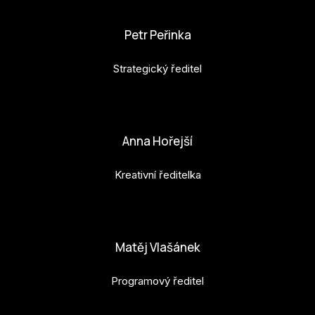
Po
Petr Peřinka
Pro k
Strategický ředitel
Pro 
Kont
petr.perinka@budejovice2028.cz
Další
Anna Hořejší
Ná
Kreativní ředitelka
Př
anna.horejsi@budejovice2028.cz
Ke 
Matěj Vlašánek
Programový ředitel