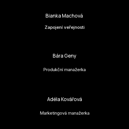
matej.vlasanek@budejovice2028.cz
Bianka Machová
Zapojení veřejnosti
bianka.machova.jr@budejovice2028.cz
Bára Geny
Produkční manažerka
bara.geny@budejovice2028.cz
Adéla Kovářová
Marketingová manažerka
adela.kovarova@budejovice2028.cz