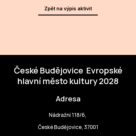
NO
Zpět na výpis aktivit
OT
OS
(P
FÓR
PI
České Budějovice
Evropské
SK
hlavní město kultury 2028
SK
SO
Adresa
TR
Nádražní 118/6,
WO
České Budějovice, 37001
YO