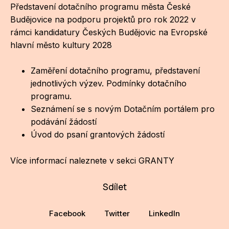
Představení dotačního programu města České
Budějovice na podporu projektů pro rok 2022 v
CI
rámci kandidatury Českých Budějovic na Evropské
DE
hlavní město kultury 2028
IN
Zaměření dotačního programu, představení
JI
jednotlivých výzev. Podmínky dotačního
programu.
KN
Seznámení se s novým Dotačním portálem pro
podávání žádostí
KR
Úvod do psaní grantových žádostí
KR
Více informací naleznete v sekci GRANTY
KU
Sdílet
MA
MO
Facebook
Twitter
LinkedIn