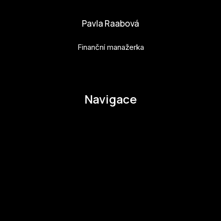
Pavla Raabová
Finanční manažerka
pavla.raabova@budejovice2028.cz
Navigace
O EHMK
Ke stažení
Otázky a odpovědi
Zapojte se
Zapojte se