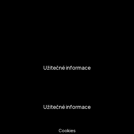
Kul.turista
Aktivity a Novinky
Novinky
Aktivity
Užitečné informace
Nabídka práce
Dobrovolníci
Užitečné informace
Ochrana osobních údajů
Cookies