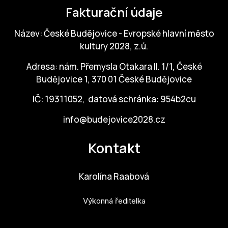
Fakturační údaje
ZA
Název: České Budějovice - Evropské hlavní město
28
kultury 2028, z.ú.
OPE
Adresa: nám. Přemysla Otakara II. 1/1, České
Budějovice 1, 370 01 České Budějovice
Zapo
IČ: 19311052, datová schránka: 954b2cu
Sta
tým
info@budejovice2028.cz
Dob
Kontakt
Ot
Karolína Raabová
Zah
příle
Výkonná ředitelka
Pro
karolina.raabova@budejovice2028.cz