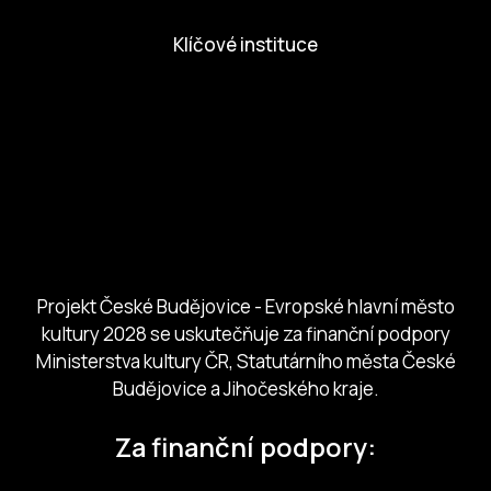
Klíčové instituce
European Capital of Culture
Ministerstvo kultury
Město České Budejovice
Českobudejovicko hlubocko
Jihočeský kraj
Jihočeská centrála cestovního ruchu
Projekt České Budějovice - Evropské hlavní město
kultury 2028 se uskutečňuje za finanční podpory
Ministerstva kultury ČR, Statutárního města České
Budějovice a Jihočeského kraje.
Za finanční podpory: