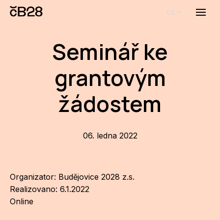
cs
Menu
O E
Seminář ke
O 
grantovým
Bi
Pro
žádostem
FA
06. ledna 2022
Aktu
Udál
Organizator: Budějovice 2028 z.s.
Proj
Realizovano: 6.1.2022
AR
Online
AR