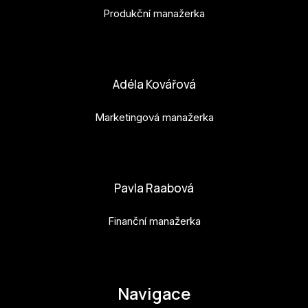
Produkční manažerka
bara.geny@budejovice2028.cz
Adéla Kovářová
Marketingová manažerka
adela.kovarova@budejovice2028.cz
Pavla Raabová
Finanční manažerka
pavla.raabova@budejovice2028.cz
Navigace