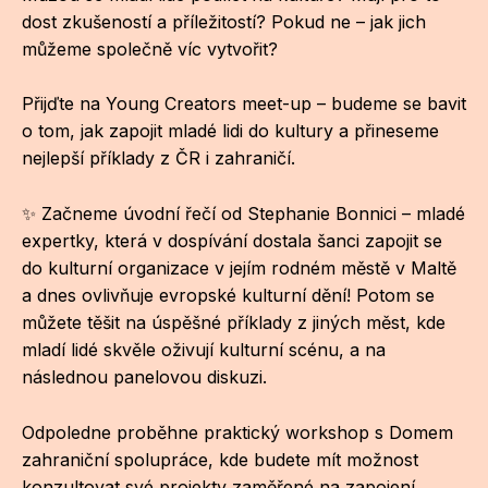
NO
dost zkušeností a příležitostí? Pokud ne – jak jich
OT
můžeme společně víc vytvořit?
OS
Přijďte na Young Creators meet-up – budeme se bavit
o tom, jak zapojit mladé lidi do kultury a přineseme
(P
nejlepší příklady z ČR i zahraničí.
FÓR
PI
✨ Začneme úvodní řečí od Stephanie Bonnici – mladé
expertky, která v dospívání dostala šanci zapojit se
SK
do kulturní organizace v jejím rodném městě v Maltě
SK
a dnes ovlivňuje evropské kulturní dění! Potom se
můžete těšit na úspěšné příklady z jiných měst, kde
SO
mladí lidé skvěle oživují kulturní scénu, a na
následnou panelovou diskuzi.
TR
WO
Odpoledne proběhne praktický workshop s Domem
zahraniční spolupráce, kde budete mít možnost
YO
konzultovat své projekty zaměřené na zapojení