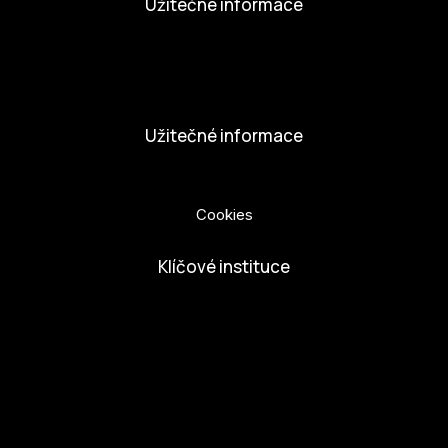
Užitečné informace
Nabídka práce
Dobrovolníci
Užitečné informace
Ochrana osobních údajů
Cookies
Klíčové instituce
European Capital of Culture
Ministerstvo kultury
Město České Budejovice
Českobudejovicko hlubocko
Jihočeský kraj