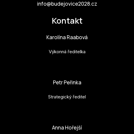
info@budejovice2028.cz
Kontakt
Karolína Raabová
Výkonná ředitelka
karolina.raabova@budejovice2028.cz
Petr Peřinka
Strategický ředitel
petr.perinka@budejovice2028.cz
Anna Hořejší