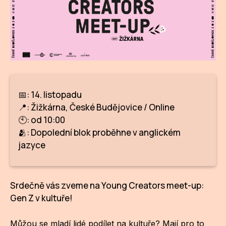
CI
DE
IN
JI
📅: 14. listopadu
KN
📍: Žižkárna, České Budějovice / Online
🕙: od 10:00
KR
🫂: Dopolední blok proběhne v anglickém
KR
jazyce
KU
Srdečně vás zveme na Young Creators meet-up:
MA
Gen Z v kultuře!
MO
Můžou se mladí lidé podílet na kultuře? Mají pro to