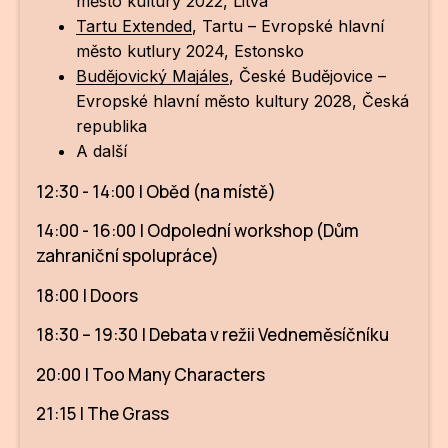
město kultury 2022, Litva
Po
Tartu Extended
, Tartu – Evropské hlavní
město kutlury 2024, Estonsko
Pro k
Budějovický Majáles
, České Budějovice –
Pro 
Evropské hlavní město kultury 2028, Česká
republika
Kont
A další
Další
12:30 - 14:00 | Oběd (na místě)
Ná
14:00 - 16:00 | Odpolední workshop (Dům
zahraniční spolupráce)
Př
18:00 | Doors
Ke 
18:30 – 19:30 | Debata v režii Vedneměsíčníku
20:00 | Too Many Characters
21:15 | The Grass