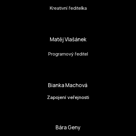
Kreativní ředitelka
anna.horejsi@budejovice2028.cz
Matěj Vlašánek
Programový ředitel
matej.vlasanek@budejovice2028.cz
Bianka Machová
Zapojení veřejnosti
bianka.machova.jr@budejovice2028.cz
Bára Geny