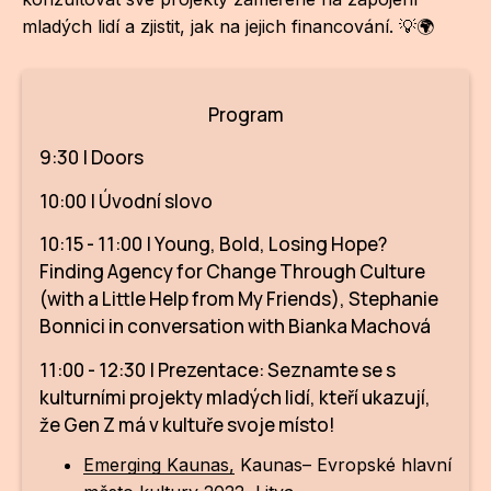
mladých lidí a zjistit, jak na jejich financování. 💡🌍
ZA
28
Program
OPE
9:30 | Doors
Zapo
10:00 | Úvodní slovo
Sta
10:15 - 11:00 | Young, Bold, Losing Hope?
tým
Finding Agency for Change Through Culture
Dob
(with a Little Help from My Friends), Stephanie
Bonnici in conversation with Bianka Machová
Ot
11:00 - 12:30 | Prezentace: Seznamte se s
Zah
kulturními projekty mladých lidí, kteří ukazují,
příle
že Gen Z má v kultuře svoje místo!
Pro
Emerging Kaunas,
Kaunas– Evropské hlavní