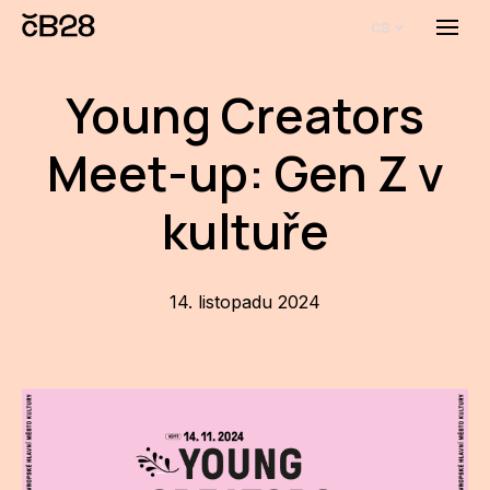
cs
Menu
O E
Young Creators
O 
Meet-up: Gen Z v
Bi
Pro
kultuře
FA
14. listopadu 2024
Aktu
Udál
Proj
AR
AR