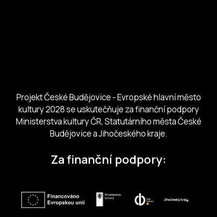
European Capital of Culture
Ministerstvo kultury
Město České Budejovice
Českobudejovicko hlubocko
Jihočeský kraj
Jihočeská centrála cestovního ruchu
Projekt České Budějovice - Evropské hlavní město
kultury 2028 se uskutečňuje za finanční podpory
Ministerstva kultury ČR, Statutárního města České
Budějovice a Jihočeského kraje.
Za finanční podpory: