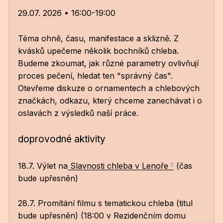
29.07. 2026 • 16:00-19:00
Téma ohně, času, manifestace a sklizně. Z
kvásků upečeme několik bochníků chleba.
Budeme zkoumat, jak různé parametry ovlivňují
proces pečení, hledat ten "správný čas".
Otevřeme diskuze o ornamentech a chlebových
značkách, odkazu, který chceme zanechávat i o
oslavách z výsledků naší práce.
doprovodné aktivity
18.7. Výlet na
Slavnosti chleba v Lenoře
(čas
bude upřesněn)
28.7. Promítání filmu s tematickou chleba (titul
bude upřesněn) (18:00 v Rezidenčním domu