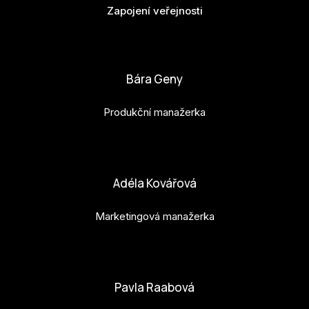
Zapojení veřejnosti
bianka.machova.jr@budejovice2028.cz
Bára Geny
Produkční manažerka
bara.geny@budejovice2028.cz
Adéla Kovářová
Marketingová manažerka
adela.kovarova@budejovice2028.cz
Pavla Raabová