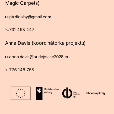
Magic Carpets)
📧ptrdlouhy@gmail.com
📞731 468 447
Anna Davis (koordinátorka projektu)
📧anna.davis@budejovice2028.eu
📞776 146 768