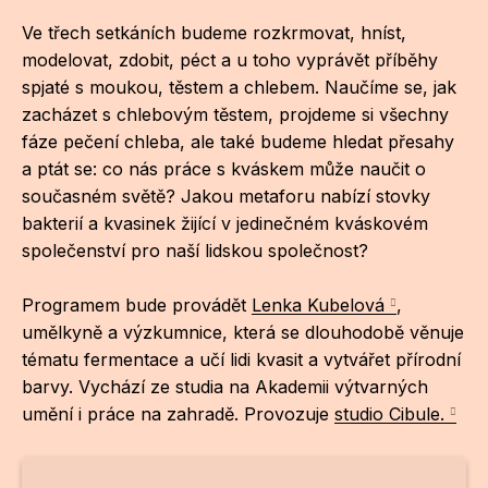
NO
Ve třech setkáních budeme rozkrmovat, hníst,
OT
modelovat, zdobit, péct a u toho vyprávět příběhy
spjaté s moukou, těstem a chlebem. Naučíme se, jak
OS
zacházet s chlebovým těstem, projdeme si všechny
(P
fáze pečení chleba, ale také budeme hledat přesahy
FÓR
a ptát se: co nás práce s kváskem může naučit o
současném světě? Jakou metaforu nabízí stovky
PI
bakterií a kvasinek žijící v jedinečném kváskovém
společenství pro naší lidskou společnost?
SK
SK
Programem bude provádět
Lenka Kubelová
,
umělkyně a výzkumnice, která se dlouhodobě věnuje
SO
tématu fermentace a učí lidi kvasit a vytvářet přírodní
TR
barvy. Vychází ze studia na Akademii výtvarných
umění i práce na zahradě. Provozuje
studio Cibule.
WO
YO