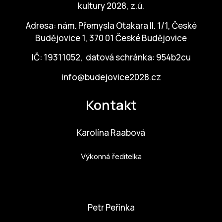
kultury 2028, z.ú.
Adresa: nám. Přemysla Otakara II. 1/1, České
Budějovice 1, 370 01 České Budějovice
IČ: 19311052, datová schránka: 954b2cu
info@budejovice2028.cz
Kontakt
Karolína Raabová
Výkonná ředitelka
karolina.raabova@budejovice2028.cz
Petr Peřinka