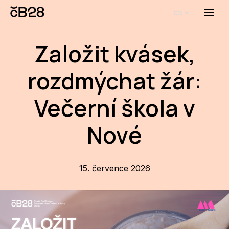
cs
Menu
O E
Založit kvásek,
O 
rozdmýchat žár:
Bi
Pro
Večerní škola v
FA
Nové
Aktu
Udál
15. července 2026
Proj
AR
AR