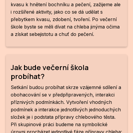
kvasu k hnětení bochníku a pečení, zažijeme ale
i rozšířené aktivity, jako co se dá udělat s
přebytkem kvasu, zdobení, tvoření. Po večerní
škole byste se měli dívat na chleba jinýma očima
a získat sebejistotu a chuť do pečení.
Jak bude večerní škola
probíhat?
Setkání budou probíhat skrze vzájemné sdílení a
obohacování se v předpřipravených, interakci
příznivých podmínkách. Vytvoření vhodných
podmínek a interakce jednotlivých jednoduchých
složek je i podstata přípravy chlebového těsta.
Při skupinové práci budeme na symbolické
úrovni procházet jednotlivé fáze přípravy chleba: