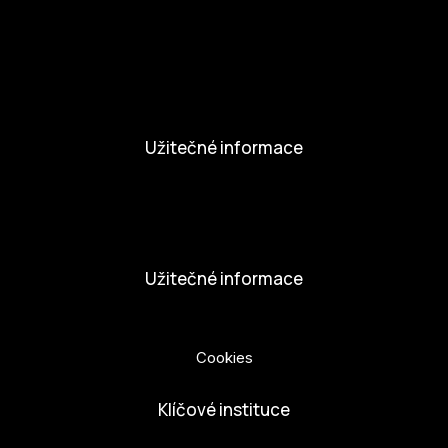
Aktivity a Novinky
Novinky
Aktivity
Užitečné informace
Nabídka práce
Dobrovolníci
Užitečné informace
Ochrana osobních údajů
Cookies
Klíčové instituce