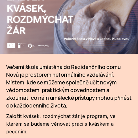
CI
DE
IN
JI
KN
Večerní škola umístěná do Rezidenčního domu
Nová je prostorem neformálního vzdělávání.
KR
Místem, kde se můžeme společně učit novým
KR
vědomostem, praktickým dovednostem a
zkoumat, co nám umělecké přístupy mohou přinést
KU
do každodenního života.
MA
Založit kvásek, rozdmýchat žár je program, ve
kterém se budeme věnovat práci s kváskem a
MO
pečením.