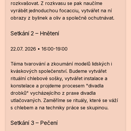
Po
rozkvašovat. Z rozkvasu se pak naučíme
vyrábět jednoduchou focacciu, vytvářet na ní
obrazy z bylinek a oliv a společně ochutnávat.
Pro k
Pro 
Setkání 2 – Hnětení
Kont
22.07. 2026 • 16:00-19:00
Další
Téma tvarování a zkoumání modelů lidských i
Ná
kváskových společenství. Budeme vytvářet
Př
rituální chlebové sošky, vytvářet instalace a
konstelace a projdeme procesem "divadla
Ke 
drobků" vycházejícího z praxe divadla
utlačovaných. Zaměříme se rituály, které se váží
s chlebem a na techniky práce se skupinou.
Setkání 3 – Pečení