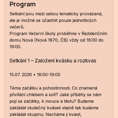
Program
ZA
Setkání jsou mezi sebou tematicky provázaná,
28
ale je možné se účastnit pouze jednotlivých
večerů.
OPE
Program Večerní školy proběhne v Rezidenčním
domu Nová (Nová 1870, ČB) vždy od 16:00 do
Zapo
19:00.
Sta
tým
Setkání 1 – Založení kvásku a rozkvas
Dob
15.07. 2026 • 16:00-19:00
Ot
Téma začátku a pohostinnosti. Co znamená
Zah
přivítání chlebem a solí? Jaké příběhy se nám
příle
pojí se začátky, k mouce a těstu? Budeme
zakládat skutečný kvásek stejně tak budeme
Pro
zakládat skupinu. Necháme ji kvasit,