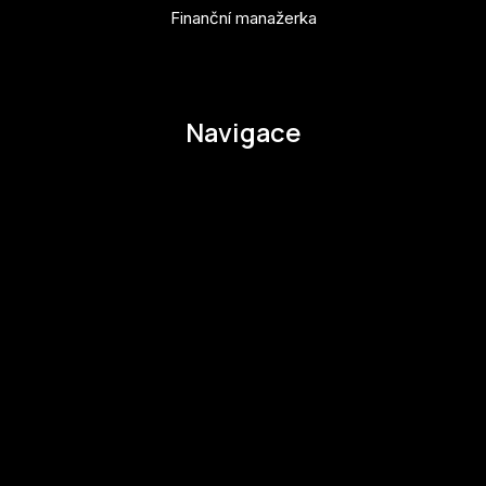
Finanční manažerka
pavla.raabova@budejovice2028.cz
Navigace
O EHMK
Ke stažení
Otázky a odpovědi
Zapojte se
Zapojte se
Kul.turista