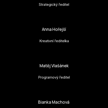
Strategický ředitel
petr.perinka@budejovice2028.cz
Anna Hořejší
Kreativní ředitelka
anna.horejsi@budejovice2028.cz
Matěj Vlašánek
Programový ředitel
matej.vlasanek@budejovice2028.cz
Bianka Machová