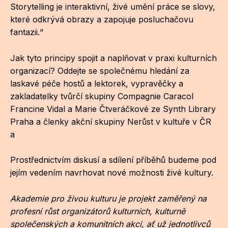
Storytelling je interaktivní, živé umění práce se slovy,
CI
které odkrývá obrazy a zapojuje posluchačovu
fantazii.“
DE
Jak tyto principy spojit a naplňovat v praxi kulturních
IN
organizací? Oddejte se společnému hledání za
JI
laskavé péče hostů a lektorek, vypravěčky a
zakladatelky tvůrčí skupiny Compagnie Caracol
KN
Francine Vidal a Marie Čtveráčkové ze Synth Library
Praha a členky akční skupiny Nerůst v kultuře v ČR
KR
a
KR
Prostřednictvím diskusí a sdílení příběhů budeme pod
KU
jejím vedením navrhovat nové možnosti živé kultury.
MA
Akademie pro živou kulturu je projekt zaměřený na
MO
profesní růst organizátorů kulturních, kulturně
společenských a komunitních akcí, ať už jednotlivců