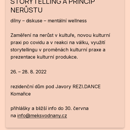
STORYTELLING A PRINCIP
NERŮSTU
ZA
28
dílny – diskuse – mentální wellness
OPE
Zaměření na nerůst v kultuře, novou kulturní
praxi po covidu a v reakci na válku, využití
Zapo
storytellingu v proměnách kulturní praxe a
prezentace kulturní produkce.
Sta
tým
26. – 28. 8. 2022
Dob
rezidenční dům pod Javory REZI.DANCE
Ot
Komařice
Zah
přihlášky a bližší info do 30. června
příle
na
info@meksvodnany.cz
Pro