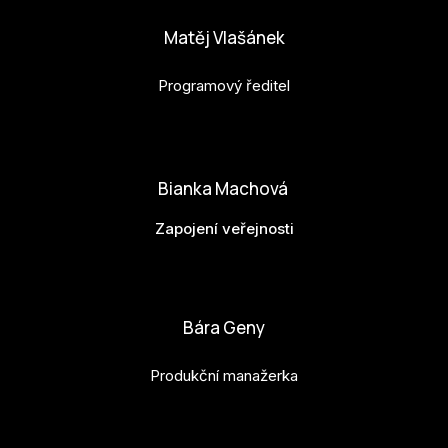
Matěj Vlašánek
Programový ředitel
matej.vlasanek@budejovice2028.cz
Bianka Machová
Zapojení veřejnosti
bianka.machova.jr@budejovice2028.cz
Bára Geny
Produkční manažerka
bara.geny@budejovice2028.cz