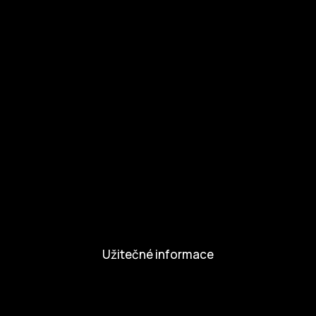
Otázky a odpovědi
Zapojte se
Zapojte se
Kul.turista
Aktivity a Novinky
Novinky
Aktivity
Užitečné informace
Nabídka práce
Dobrovolníci