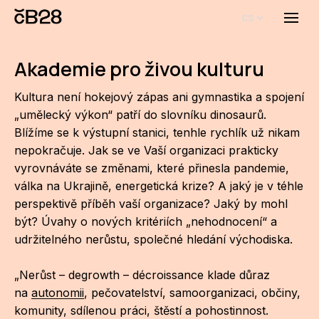
cs
Menu
O E
Akademie pro živou kulturu
O 
Kultura není hokejový zápas ani gymnastika a spojení
Bi
„umělecký výkon“ patří do slovníku dinosaurů.
Blížíme se k výstupní stanici, tenhle rychlík už nikam
Pro
nepokračuje. Jak se ve Vaší organizaci prakticky
FA
vyrovnáváte se změnami, které přinesla pandemie,
válka na Ukrajině, energetická krize? A jaký je v téhle
Aktu
perspektivě příběh vaší organizace? Jaký by mohl
být? Úvahy o nových kritériích „nehodnocení“ a
Udál
udržitelného nerůstu, společné hledání východiska.
Proj
„Nerůst – degrowth – décroissance klade důraz
AR
na
autonomii
, pečovatelství, samoorganizaci, občiny,
komunity, sdílenou práci, štěstí a pohostinnost.
AR