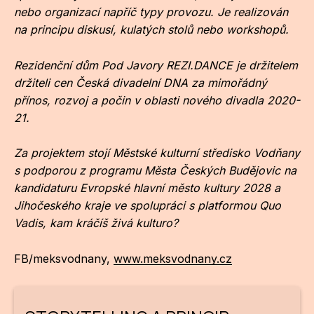
NO
nebo organizací napříč typy provozu. Je realizován
OT
na principu diskusí, kulatých stolů nebo workshopů.
OS
Rezidenční dům Pod Javory
REZI.DANCE
je držitelem
držiteli cen Česká divadelní DNA za mimořádný
(P
přínos, rozvoj a počin v oblasti nového divadla 2020-
FÓR
21.
PI
Za projektem stojí Městské kulturní středisko Vodňany
SK
s podporou z programu Města Českých Budějovic na
kandidaturu Evropské hlavní město kultury 2028 a
SK
Jihočeského kraje ve spolupráci s platformou Quo
SO
Vadis, kam kráčíš živá kulturo?
TR
FB/meksvodnany,
www.meksvodnany.cz
WO
YO