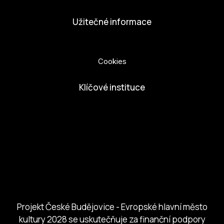
Užitečné informace
Ochrana osobních údajů
Cookies
Klíčové instituce
European Capital of Culture
Ministerstvo kultury
Město České Budejovice
Českobudejovicko hlubocko
Jihočeský kraj
Jihočeská centrála cestovního ruchu
Projekt České Budějovice - Evropské hlavní město
kultury 2028 se uskutečňuje za finanční podpory