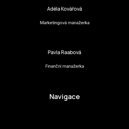
Adéla Kovářová
Marketingová manažerka
adela.kovarova@budejovice2028.cz
Pavla Raabová
Finanční manažerka
pavla.raabova@budejovice2028.cz
Navigace
O EHMK
Ke stažení