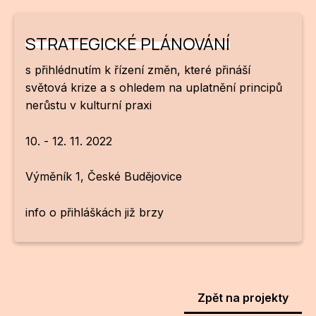
Po
STRATEGICKÉ PLÁNOVÁNÍ
Pro k
s přihlédnutím k řízení změn, které přináší
Pro 
světová krize a s ohledem na uplatnění principů
Kont
nerůstu v kulturní praxi
Další
10. - 12. 11. 2022
Ná
Výměník 1, České Budějovice
Př
info o přihláškách již brzy
Ke 
Zpět na projekty