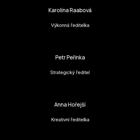
Karolína Raabová
Výkonná ředitelka
karolina.raabova@budejovice2028.cz
Petr Peřinka
Strategický ředitel
petr.perinka@budejovice2028.cz
Anna Hořejší
Kreativní ředitelka
anna.horejsi@budejovice2028.cz