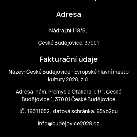
ZA
Adresa
28
Nádražní 118/6,
OPE
České Budějovice, 37001
Zapo
Fakturační údaje
Sta
tým
Název: České Budějovice - Evropské hlavní město
kultury 2028, z.ú.
Dob
Adresa: nám. Přemysla Otakara II. 1/1, České
Ot
Budějovice 1, 370 01 České Budějovice
Zah
IČ: 19311052, datová schránka: 954b2cu
příle
info@budejovice2028.cz
Pro