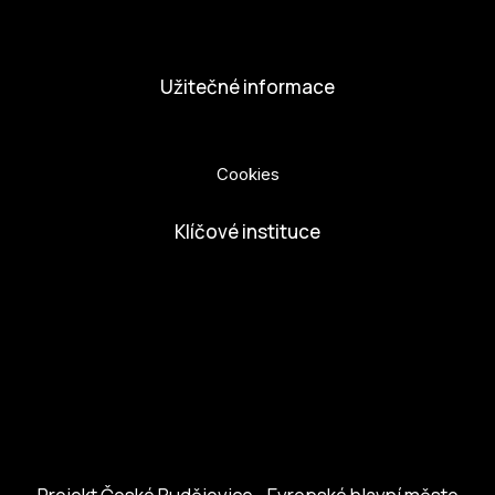
Dobrovolníci
Užitečné informace
Ochrana osobních údajů
Cookies
Klíčové instituce
European Capital of Culture
Ministerstvo kultury
Město České Budejovice
Českobudejovicko hlubocko
Jihočeský kraj
Jihočeská centrála cestovního ruchu