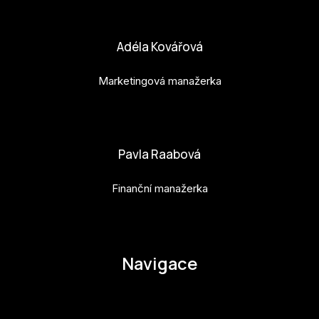
bara.geny@budejovice2028.cz
Adéla Kovářová
Marketingová manažerka
adela.kovarova@budejovice2028.cz
Pavla Raabová
Finanční manažerka
pavla.raabova@budejovice2028.cz
Navigace
O EHMK