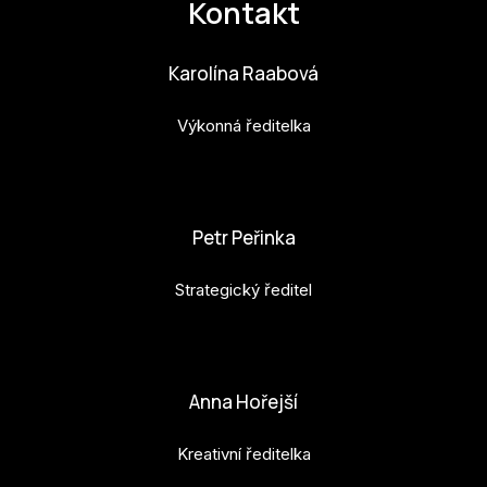
Kontakt
Po
Pro k
Karolína Raabová
Pro 
Výkonná ředitelka
Kont
karolina.raabova@budejovice2028.cz
Další
Petr Peřinka
Ná
Př
Strategický ředitel
Ke 
petr.perinka@budejovice2028.cz
Anna Hořejší
Kreativní ředitelka