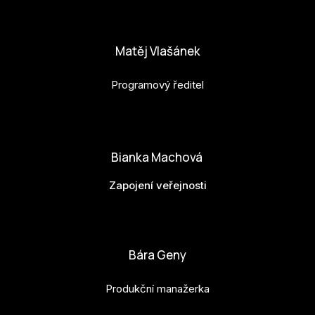
anna.horejsi@budejovice2028.cz
Matěj Vlašánek
Programový ředitel
matej.vlasanek@budejovice2028.cz
Bianka Machová
Zapojení veřejnosti
bianka.machova.jr@budejovice2028.cz
Bára Geny
Produkční manažerka