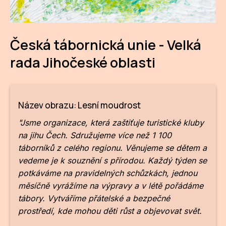
CI
DE
Česká tábornická unie - Velká
rada Jihočeské oblasti
IN
JI
KN
Název obrazu: Lesní moudrost
KR
"Jsme organizace, která zaštiťuje turistické kluby
na jihu Čech. Sdružujeme více než 1 100
KR
táborníků z celého regionu. Věnujeme se dětem a
vedeme je k souznění s přírodou. Každý týden se
KU
potkáváme na pravidelných schůzkách, jednou
MA
měsíčně vyrážíme na výpravy a v létě pořádáme
tábory. Vytváříme přátelské a bezpečné
MO
prostředí, kde mohou děti růst a objevovat svět.