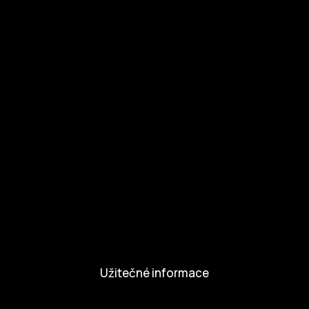
Ke stažení
Otázky a odpovědi
Zapojte se
Zapojte se
Kul.turista
Aktivity a Novinky
Novinky
Aktivity
Užitečné informace
Nabídka práce