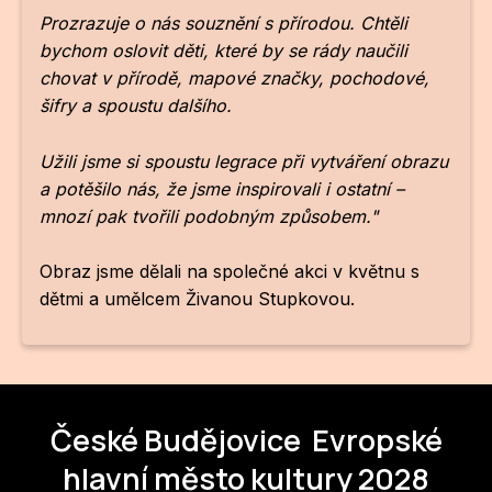
NO
Prozrazuje o nás souznění s přírodou. Chtěli
OT
bychom oslovit děti, které by se rády naučili
chovat v přírodě, mapové značky, pochodové,
OS
šifry a spoustu dalšího.
(P
Užili jsme si spoustu legrace při vytváření obrazu
FÓR
a potěšilo nás, že jsme inspirovali i ostatní –
PI
mnozí pak tvořili podobným způsobem."
SK
Obraz jsme dělali na společné akci v květnu s
SK
dětmi a umělcem Živanou Stupkovou.
SO
TR
České Budějovice
Evropské
WO
hlavní město kultury 2028
YO