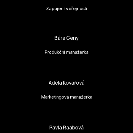
Zapojení veřejnosti
bianka.machova.jr@budejovice2028.cz
Bára Geny
Produkční manažerka
bara.geny@budejovice2028.cz
Adéla Kovářová
Marketingová manažerka
adela.kovarova@budejovice2028.cz
Pavla Raabová