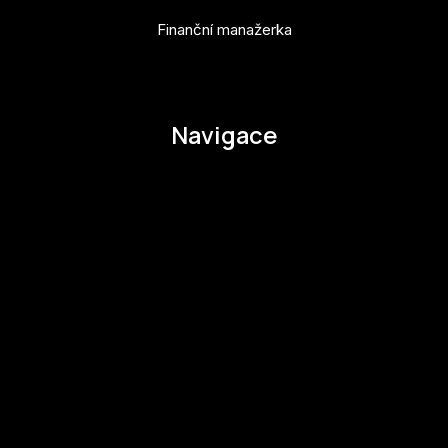
Finanční manažerka
pavla.raabova@budejovice2028.cz
Navigace
O EHMK
Ke stažení
Otázky a odpovědi
Zapojte se
Zapojte se
Kul.turista