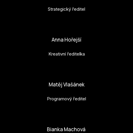
Po
Strategický ředitel
Pro k
petr.perinka@budejovice2028.cz
Pro 
Anna Hořejší
Kont
Další
Kreativní ředitelka
Ná
anna.horejsi@budejovice2028.cz
Př
Matěj Vlašánek
Ke 
Programový ředitel
matej.vlasanek@budejovice2028.cz
Bianka Machová