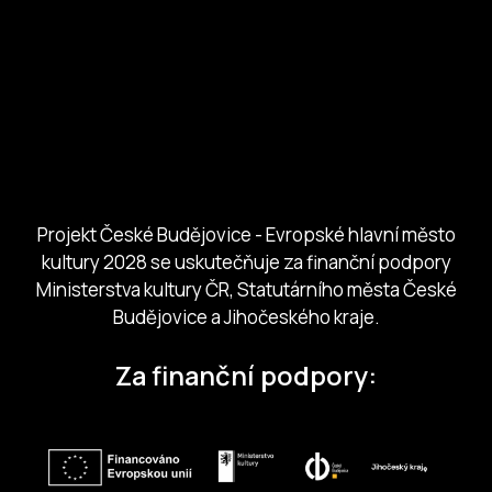
European Capital of Culture
Ministerstvo kultury
Město České Budejovice
Českobudejovicko hlubocko
Jihočeský kraj
Jihočeská centrála cestovního ruchu
Projekt České Budějovice - Evropské hlavní město
kultury 2028 se uskutečňuje za finanční podpory
Ministerstva kultury ČR, Statutárního města České
Budějovice a Jihočeského kraje.
Za finanční podpory: