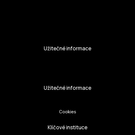
Aktivity a Novinky
Novinky
Aktivity
Užitečné informace
Nabídka práce
Dobrovolníci
Užitečné informace
Ochrana osobních údajů
Cookies
Klíčové instituce