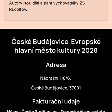
NO
Autory jsou děti a paní vychovatelky ZŠ
Rudolfov.
OT
OS
(P
FÓR
České Budějovice
Evropské
PI
hlavní město kultury 2028
SK
Adresa
SK
Nádražní 118/6,
SO
České Budějovice, 37001
TR
WO
Fakturační údaje
YO
Název: České Budějovice - Evropské hlavní město