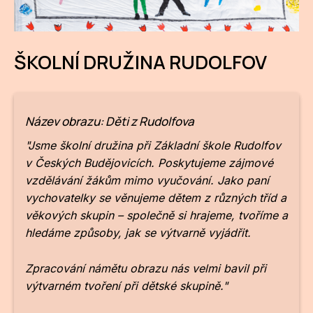
CI
DE
ŠKOLNÍ DRUŽINA RUDOLFOV
IN
JI
Název obrazu: Děti z Rudolfova
KN
"Jsme školní družina při Základní škole Rudolfov
v Českých Budějovicích. Poskytujeme zájmové
KR
vzdělávání žákům mimo vyučování. Jako paní
vychovatelky se věnujeme dětem z různých tříd a
KR
věkových skupin – společně si hrajeme, tvoříme a
KU
hledáme způsoby, jak se výtvarně vyjádřit.
MA
Zpracování námětu obrazu nás velmi bavil při
MO
výtvarném tvoření při dětské skupině."