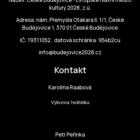
kultury 2028, z.ú.
ZA
Adresa: nám. Přemysla Otakara II. 1/1, České
28
Budějovice 1, 370 01 České Budějovice
OPE
IČ: 19311052, datová schránka: 954b2cu
Zapo
info@budejovice2028.cz
Sta
Kontakt
tým
Dob
Karolína Raabová
Ot
Výkonná ředitelka
Zah
příle
karolina.raabova@budejovice2028.cz
Pro
Petr Peřinka