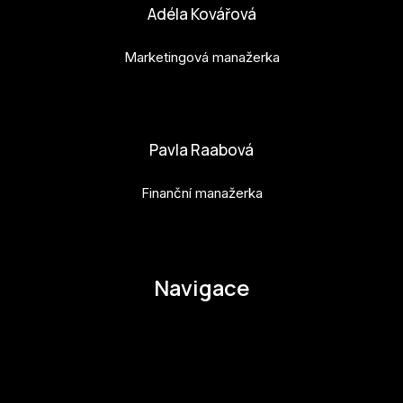
Adéla Kovářová
Marketingová manažerka
adela.kovarova@budejovice2028.cz
Pavla Raabová
Finanční manažerka
pavla.raabova@budejovice2028.cz
Navigace
O EHMK
Ke stažení