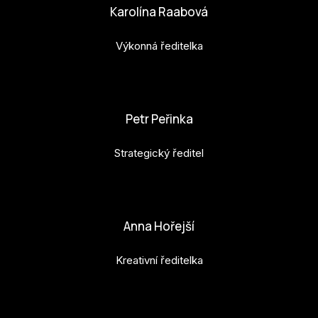
Karolína Raabová
Výkonná ředitelka
karolina.raabova@budejovice2028.cz
Petr Peřinka
Strategický ředitel
petr.perinka@budejovice2028.cz
Anna Hořejší
Kreativní ředitelka
anna.horejsi@budejovice2028.cz