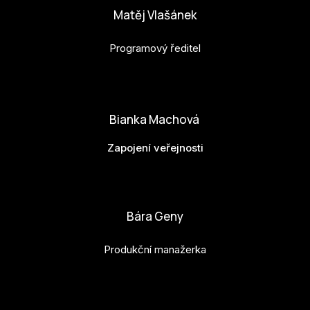
Matěj Vlašánek
Programový ředitel
matej.vlasanek@budejovice2028.cz
Bianka Machová
Zapojení veřejnosti
bianka.machova.jr@budejovice2028.cz
Bára Geny
Produkční manažerka
bara.geny@budejovice2028.cz