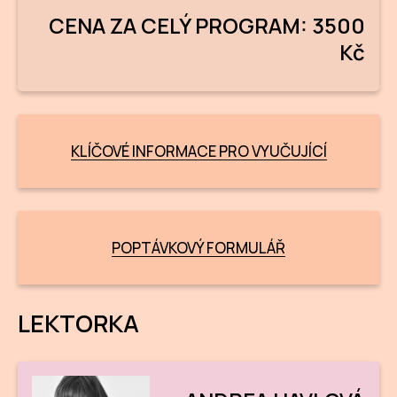
Po
CENA ZA CELÝ PROGRAM: 3500
Kč
Pro k
Pro 
Kont
KLÍČOVÉ INFORMACE PRO VYUČUJÍCÍ
Další
Ná
Př
POPTÁVKOVÝ FORMULÁŘ
Ke 
LEKTORKA