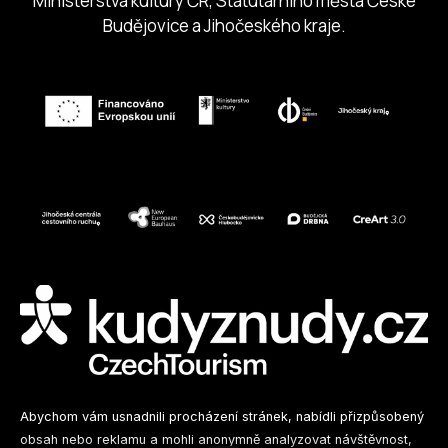
Ministerstva kultury ČR, Statutárního města České
Budějovice a Jihočeského kraje.
Sledujte nás na sociálních sítích
Abychom vám usnadnili procházení stránek, nabídli přizpůsobený
obsah nebo reklamu a mohli anonymně analyzovat návštěvnost,