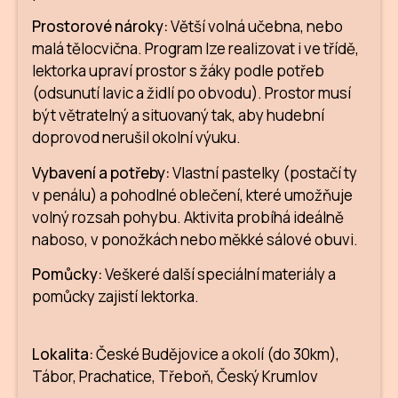
ZA
Prostorové nároky:
Větší volná učebna, nebo
malá tělocvična. Program lze realizovat i ve třídě,
28
lektorka upraví prostor s žáky podle potřeb
(odsunutí lavic a židlí po obvodu).
Prostor musí
OPE
být větratelný a situovaný tak, aby hudební
doprovod nerušil okolní výuku.
Zapo
Vybavení a potřeby:
Vlastní pastelky (postačí ty
Sta
v penálu) a pohodlné oblečení, které umožňuje
tým
volný rozsah pohybu. Aktivita probíhá ideálně
naboso, v ponožkách nebo měkké sálové obuvi.
Dob
Pomůcky:
Veškeré další speciální materiály a
Ot
pomůcky zajistí lektorka.
Zah
příle
Lokalita:
České Budějovice a okolí (do 30km),
Pro
Tábor, Prachatice, Třeboň, Český Krumlov