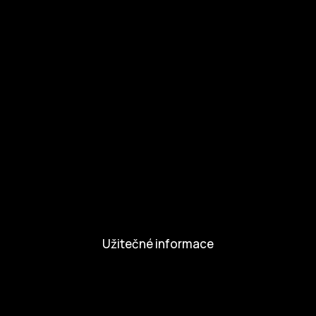
Otázky a odpovědi
Zapojte se
Zapojte se
Kul.turista
Aktivity a Novinky
Novinky
Aktivity
Užitečné informace
Nabídka práce
Dobrovolníci