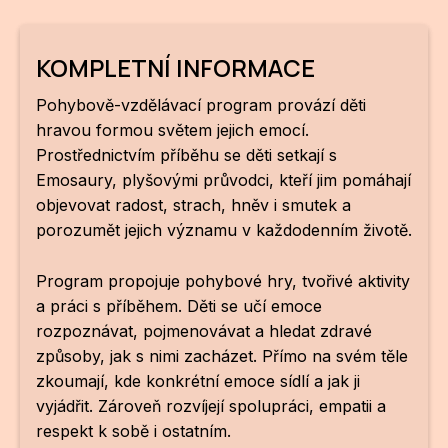
CI
KOMPLETNÍ INFORMACE
DE
Pohybově-vzdělávací program provází děti
IN
hravou formou světem jejich emocí.
Prostřednictvím příběhu se děti setkají s
JI
Emosaury, plyšovými průvodci, kteří jim pomáhají
KN
objevovat radost, strach, hněv i smutek a
porozumět jejich významu v každodenním životě.
KR
Program propojuje pohybové hry, tvořivé aktivity
KR
a práci s příběhem. Děti se učí emoce
KU
rozpoznávat, pojmenovávat a hledat zdravé
způsoby, jak s nimi zacházet. Přímo na svém těle
MA
zkoumají, kde konkrétní emoce sídlí a jak ji
vyjádřit. Zároveň rozvíjejí spolupráci, empatii a
MO
respekt k sobě i ostatním.