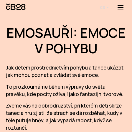
cs
Menu
O E
EMOSAUŘI: EMOCE
O 
V POHYBU
Bi
Pro
Jak dětem prostřednictvím pohybu a tance ukázat,
FA
jak mohou poznat a zvládat své emoce.
Aktu
To prozkoumáme během výpravy do světa
pravěku, kde pocity ožívají jako fantazijní tvorové.
Udál
Zveme vás na dobrodružství, při kterém děti skrze
Proj
tanec a hru zjistí, že strach se dá rozběhat, kudy v
AR
těle putuje hněv, a jak vypadá radost, když se
roztančí.
AR