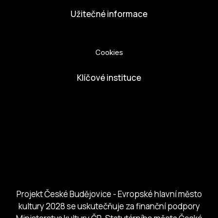
Užitečné informace
Ochrana osobních údajů
Cookies
Klíčové instituce
European Capital of Culture
Ministerstvo kultury
Město České Budejovice
Českobudejovicko hlubocko
Jihočeský kraj
Jihočeská centrála cestovního ruchu
Projekt České Budějovice - Evropské hlavní město
kultury 2028 se uskutečňuje za finanční podpory