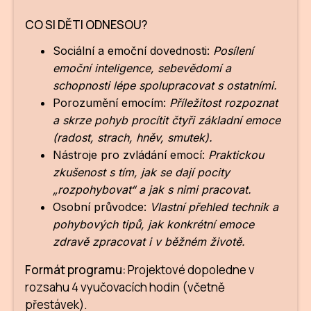
NO
CO SI DĚTI ODNESOU?
OT
Sociální a emoční dovednosti:
Posílení
OS
emoční inteligence, sebevědomí a
(P
schopnosti lépe spolupracovat s ostatními.
FÓR
Porozumění emocím:
Příležitost rozpoznat
a skrze pohyb procítit čtyři základní emoce
PI
(radost, strach, hněv, smutek).
Nástroje pro zvládání emocí:
Praktickou
SK
zkušenost s tím, jak se dají pocity
SK
„rozpohybovat“ a jak s nimi pracovat.
Osobní průvodce:
Vlastní přehled technik a
SO
pohybových tipů, jak konkrétní emoce
zdravě zpracovat i v běžném životě.
TR
Formát programu:
Projektové dopoledne v
WO
rozsahu 4 vyučovacích hodin (včetně
YO
přestávek).