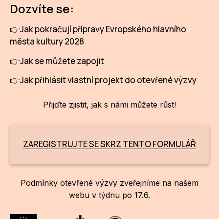
Po
Dozvíte se:
👉Jak pokračují přípravy Evropského hlavního
Pro k
města kultury 2028
Pro 
👉Jak se můžete zapojit
Kont
👉Jak přihlásit vlastní projekt do otevřené výzvy
Další
Přijďte zjistit, jak s námi můžete růst!
Ná
Př
ZAREGISTRUJTE SE SKRZ TENTO FORMULÁŘ
Ke 
Podmínky otevřené výzvy zveřejníme na našem
webu v týdnu po 17.6.