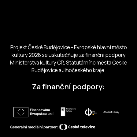
Město České Budejovice
Českobudejovicko hlubocko
Jihočeský kraj
Jihočeská centrála cestovního ruchu
Projekt České Budějovice - Evropské hlavní město
kultury 2028 se uskutečňuje za finanční podpory
Ministerstva kultury ČR, Statutárního města České
Budějovice a Jihočeského kraje.
Za finanční podpory: