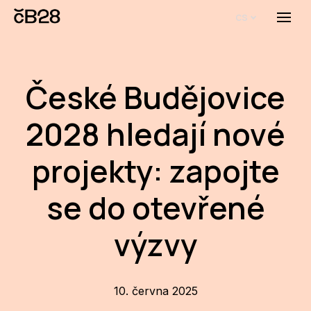
cs
Menu
O E
O 
České Budějovice
Bi
2028 hledají nové
Pro
projekty: zapojte
FA
se do otevřené
Aktu
Udál
výzvy
Proj
AR
10. června 2025
AR