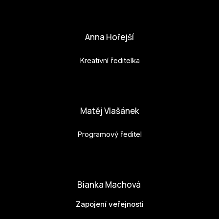
petr.perinka@budejovice2028.cz
Anna Hořejší
Kreativní ředitelka
anna.horejsi@budejovice2028.cz
Matěj Vlašánek
Programový ředitel
matej.vlasanek@budejovice2028.cz
Bianka Machová
Zapojení veřejnosti