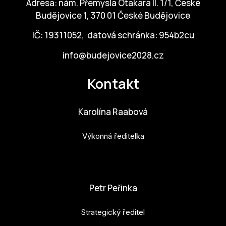
Adresa: nám. Přemysla Otakara II. 1/1, České
Budějovice 1, 370 01 České Budějovice
IČ: 19311052, datová schránka: 954b2cu
info@budejovice2028.cz
Kontakt
Karolína Raabová
Výkonná ředitelka
karolina.raabova@budejovice2028.cz
Petr Peřinka
Strategický ředitel