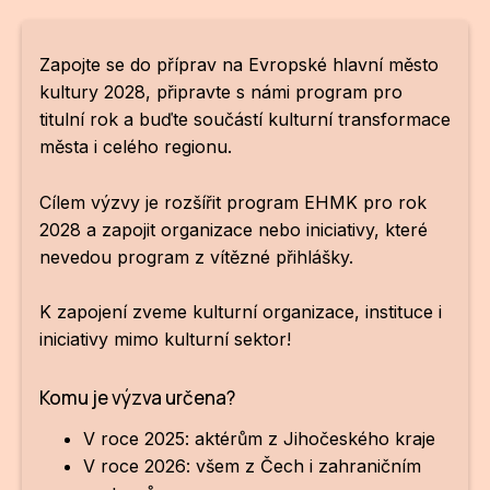
NO
OT
Zapojte se do příprav na Evropské hlavní město
OS
kultury 2028, připravte s námi program pro
titulní rok a buďte součástí kulturní transformace
(P
města i celého regionu.
FÓR
Cílem výzvy je rozšířit program EHMK pro rok
PI
2028 a zapojit organizace nebo iniciativy, které
SK
nevedou program z vítězné přihlášky.
SK
K zapojení zveme kulturní organizace, instituce i
iniciativy mimo kulturní sektor!
SO
TR
Komu je výzva určena?
WO
V roce 2025: aktérům z Jihočeského kraje
V roce 2026: všem z Čech i zahraničním
YO