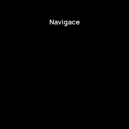
pavla.raabova@budejovice2028.cz
Navigace
O EHMK
Ke stažení
Otázky a odpovědi
Zapojte se
Zapojte se
Kul.turista
Aktivity a Novinky