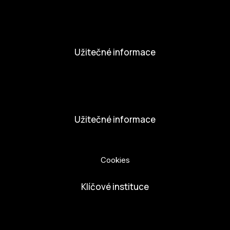
Novinky
Aktivity
Užitečné informace
Nabídka práce
Dobrovolníci
Užitečné informace
Ochrana osobních údajů
Cookies
Klíčové instituce
European Capital of Culture
Ministerstvo kultury