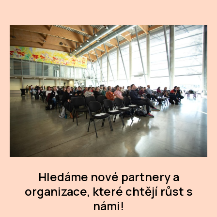
CI
DE
IN
JI
KN
KR
KR
KU
Hledáme nové partnery a
MA
organizace, které chtějí růst s
MO
námi!