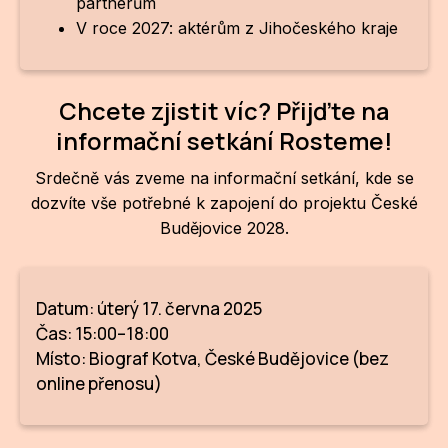
partnerům
V roce 2027: aktérům z Jihočeského kraje
ZA
28
Chcete zjistit víc? Přijďte na
OPE
informační setkání Rosteme!
Zapo
Srdečně vás zveme na informační setkání, kde se
Sta
dozvíte vše potřebné k zapojení do projektu České
tým
Budějovice 2028.
Dob
Datum: úterý 17. června 2025
Ot
Čas: 15:00–18:00
Zah
Místo: Biograf Kotva, České Budějovice (bez
příle
online přenosu)
Pro