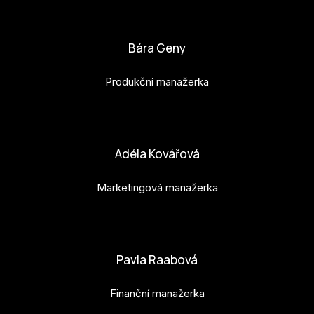
bianka.machova.jr@budejovice2028.cz
Bára Geny
Produkční manažerka
bara.geny@budejovice2028.cz
Adéla Kovářová
Marketingová manažerka
adela.kovarova@budejovice2028.cz
Pavla Raabová
Finanční manažerka