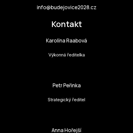
info@budejovice2028.cz
Kontakt
Karolína Raabová
Výkonná ředitelka
karolina.raabova@budejovice2028.cz
Petr Peřinka
Strategický ředitel
petr.perinka@budejovice2028.cz
Anna Hořejší