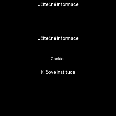
Užitečné informace
Nabídka práce
Dobrovolníci
Užitečné informace
Ochrana osobních údajů
Cookies
Klíčové instituce
European Capital of Culture
Ministerstvo kultury
Město České Budejovice
Českobudejovicko hlubocko
Jihočeský kraj