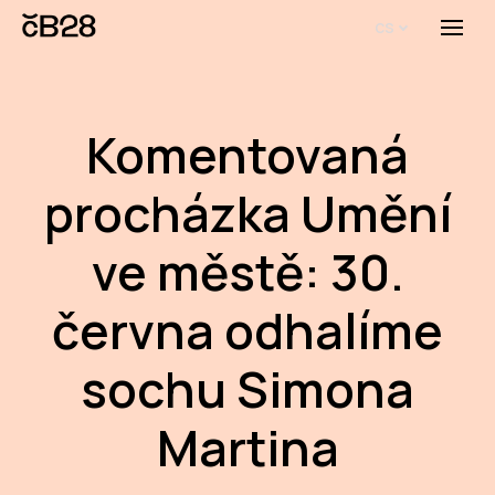
cs
Menu
O E
O 
Komentovaná
Bi
procházka Umění
Pro
ve městě: 30.
FA
června odhalíme
Aktu
Udál
sochu Simona
Proj
Martina
AR
AR