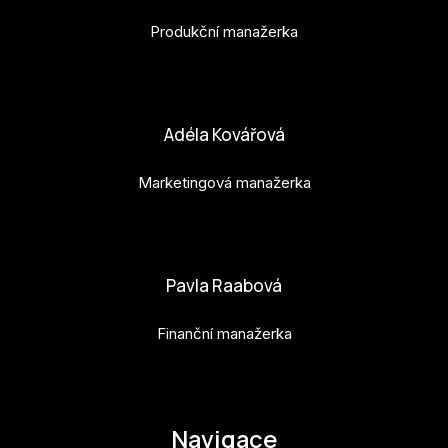
Produkční manažerka
bara.geny@budejovice2028.cz
Adéla Kovářová
Marketingová manažerka
adela.kovarova@budejovice2028.cz
Pavla Raabová
Finanční manažerka
pavla.raabova@budejovice2028.cz
Navigace