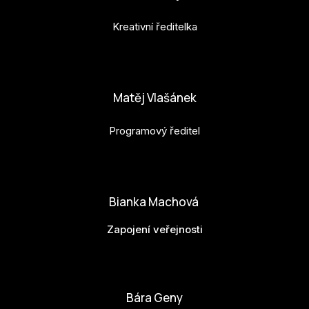
Kreativní ředitelka
anna.horejsi@budejovice2028.cz
Matěj Vlašánek
Programový ředitel
matej.vlasanek@budejovice2028.cz
Bianka Machová
Zapojení veřejnosti
bianka.machova.jr@budejovice2028.cz
Bára Geny