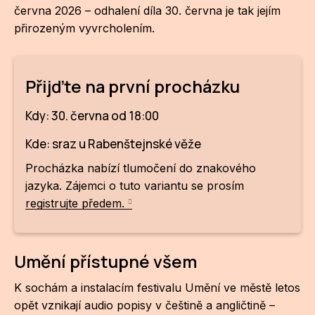
června 2026 – odhalení díla 30. června je tak jejím
ZA
přirozeným vyvrcholením.
28
Přijďte na první procházku
OPE
Zapo
Kdy: 30. června od 18:00
Sta
Kde: sraz u Rabenštejnské věže
tým
Procházka nabízí tlumočení do znakového
jazyka. Zájemci o tuto variantu se prosím
Dob
registrujte předem.
Ot
Zah
Umění přístupné všem
příle
K sochám a instalacím festivalu Umění ve městě letos
Pro
opět vznikají audio popisy v češtině a angličtině –