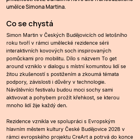
NO
umělce Simona Martina.
OT
Co se chystá
OS
Simon Martin v Českých Budějovicích od letošního
(P
roku tvoří v rámci umělecké rezidence sérii
FÓR
interaktivních kovových soch inspirovaných
pomůckami pro mobilitu. Dílo s názvem To get
PI
around vzniklo v dialogu s místní komunitou lidí se
SK
žitou zkušeností s postižením a zkoumá témata
podpory, závislosti i důvěry v technologie.
SK
Návštěvníci festivalu budou moci sochy sami
SO
aktivovat a pohybem prožít křehkost, se kterou
mnoho lidí žije každý den.
TR
Rezidence vznikla ve spolupráci s Evropským
WO
hlavním městem kultury České Budějovice 2028 v
YO
rámci evropského projektu CreArt a potrvá do konce