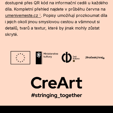
Po
dostupné přes QR kód na informační cedili u každého
díla. Kompletní přehled najdete v průběhu června na
umenivemeste.cz
. Popisy umožňují prozkoumat díla
Pro k
i jejich okolí jinou smyslovou cestou a všimnout si
Pro 
detailů, tvarů a textur, které by jinak mohly zůstat
skryté.
Kont
Další
Ná
Př
Ke 