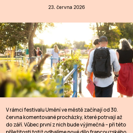
23. června 2026
CI
DE
IN
JI
KN
KR
KR
KU
MA
V rámci festivalu Umění ve městě začínají od 30.
června komentované procházky, které potrvají až
MO
do září. Vůbec první z nich bude výjimečná – při této
příležitosti totiž odhalíme nové dílo francouzského