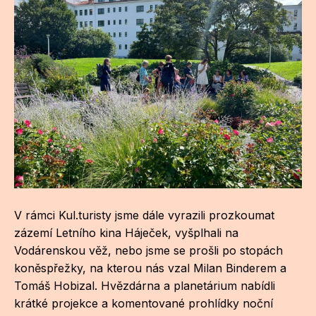
V rámci Kul.turisty jsme dále vyrazili prozkoumat
zázemí Letního kina Háječek, vyšplhali na
Vodárenskou věž, nebo jsme se prošli po stopách
koněspřežky, na kterou nás vzal Milan Binderem a
Tomáš Hobizal. Hvězdárna a planetárium nabídli
krátké projekce a komentované prohlídky noční