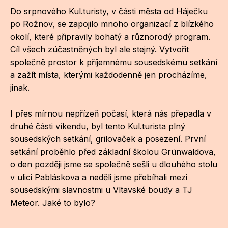
Do srpnového Kul.turisty, v části města od Háječku
ZA
po Rožnov, se zapojilo mnoho organizací z blízkého
28
okolí, které připravily bohatý a různorodý program.
Cíl všech zúčastněných byl ale stejný. Vytvořit
OPE
společně prostor k příjemnému sousedskému setkání
a zažít místa, kterými každodenně jen procházíme,
Zapo
jinak.
Sta
I přes mírnou nepřízeň počasí, která nás přepadla v
tým
druhé části víkendu, byl tento Kul.turista plný
Dob
sousedských setkání, grilovaček a posezení. První
setkání proběhlo před základní školou Grünwaldova,
Ot
o den později jsme se společně sešli u dlouhého stolu
v ulici Pabláskova a neděli jsme přebíhali mezi
Zah
sousedskými slavnostmi u Vltavské boudy a TJ
příle
Meteor. Jaké to bylo?
Pro