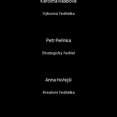
Karolína Raabová
Výkonná ředitelka
karolina.raabova@budejovice2028.cz
Petr Peřinka
Strategický ředitel
petr.perinka@budejovice2028.cz
Anna Hořejší
Kreativní ředitelka
anna.horejsi@budejovice2028.cz