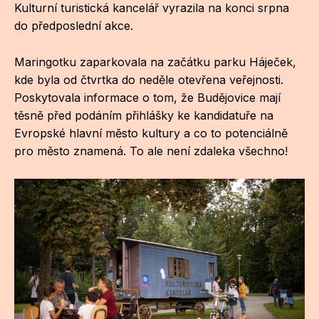
Kulturní turistická kancelář vyrazila na konci srpna
do předposlední akce.
CI
DE
Maringotku zaparkovala na začátku parku Háječek,
kde byla od čtvrtka do neděle otevřena veřejnosti.
IN
Poskytovala informace o tom, že Budějovice mají
JI
těsně před podáním přihlášky ke kandidatuře na
Evropské hlavní město kultury a co to potenciálně
KN
pro město znamená. To ale není zdaleka všechno!
KR
KR
KU
MA
MO