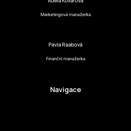
Adéla Kovářová
Marketingová manažerka
adela.kovarova@budejovice2028.cz
Pavla Raabová
Finanční manažerka
pavla.raabova@budejovice2028.cz
Navigace
O EHMK
Ke stažení
Otázky a odpovědi