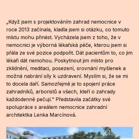
„Když jsem s projektováním zahrad nemocnice v
roce 2013 začínala, kladla jsem si otázku, co tomuto
místu mohu přinést. Vycházela jsem z toho, že v
nemocnici je výborná lékařská péče, kterou jsem si
přála ze své pozice podpořit. Dát pacientům to, co jim
lékaři dát nemohou. Poskytnout jim místo pro
zklidnění, meditaci, posezení, srovnání myšlenek a
možná nabrání síly k uzdravení. Myslím si, že se mi
to docela daří. Samozřejmě je to spojení práce
zahradníků, arboristů a všech, kteří o zahrady
každodenně pečují.“ Představila začátky své
spolupráce s areálem nemocnice zahradní
architektka Lenka Marcínová.