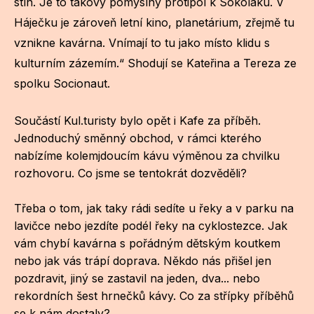
stín. Je to takový pomyslný protipól k Sokoláku. V
Háječku je zároveň letní kino, planetárium, zřejmě tu
vznikne kavárna. Vnímají to tu jako místo klidu s
kulturním zázemím.“ Shodují se Kateřina a Tereza ze
spolku Socionaut.
Součástí Kul.turisty bylo opět i Kafe za příběh.
Jednoduchý směnný obchod, v rámci kterého
nabízíme kolemjdoucím kávu výměnou za chvilku
rozhovoru. Co jsme se tentokrát dozvěděli?
Třeba o tom, jak taky rádi sedíte u řeky a v parku na
lavičce nebo jezdíte podél řeky na cyklostezce. Jak
vám chybí kavárna s pořádným dětským koutkem
nebo jak vás trápí doprava. Někdo nás přišel jen
pozdravit, jiný se zastavil na jeden, dva... nebo
rekordních šest hrnečků kávy. Co za střípky příběhů
se k nám dostaly?