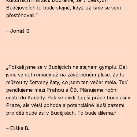
kulturních institucí. Doufáme, že v Českých
Budějovicích to bude stejné, když už jsme se sem
přestěhovali.“
– Jonáš S.
„Potkali jsme se v Budějcích na stejném gymplu. Dali
jsme se dohromady až na závěrečném plese. Za to
můžou ty červený šaty, co jsem ten večer měla. Teď
pendlujeme mezi Prahou a ČB. Plánujeme roční
cestu do Kanady. Pak se uvidí. Lepší práce bude asi v
Praze, ale větší pohoda a potenciálně lepší zázemí
pro děti bude asi v Budějkách. To bude dilema.“
– Eliška B.