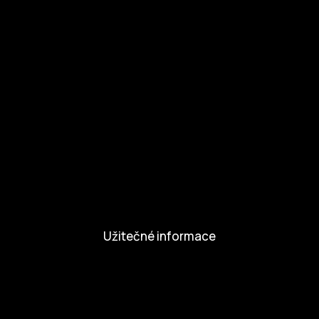
Zapojte se
Zapojte se
Kul.turista
Aktivity a Novinky
Novinky
Aktivity
Užitečné informace
Nabídka práce
Dobrovolníci