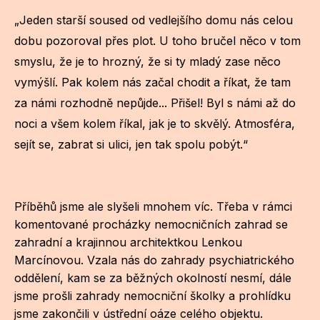
Po
„Jeden starší soused od vedlejšího domu nás celou
dobu pozoroval přes plot. U toho bručel něco v tom
Pro k
smyslu, že je to hrozný, že si ty mladý zase něco
Pro 
vymýšlí. Pak kolem nás začal chodit a říkat, že tam
Kont
za námi rozhodně nepůjde... Přišel! Byl s námi až do
noci a všem kolem říkal, jak je to skvělý. Atmosféra,
Další
sejít se, zabrat si ulici, jen tak spolu pobýt.“
Ná
Př
Příběhů jsme ale slyšeli mnohem víc. Třeba v rámci
Ke 
komentované procházky nemocničních zahrad se
zahradní a krajinnou architektkou Lenkou
Marcínovou. Vzala nás do zahrady psychiatrického
oddělení, kam se za běžných okolností nesmí, dále
jsme prošli zahrady nemocniční školky a prohlídku
jsme zakončili v ústřední oáze celého objektu.