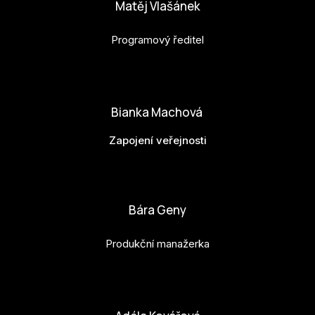
Matěj Vlašánek
Programový ředitel
matej.vlasanek@budejovice2028.cz
Bianka Machová
Zapojení veřejnosti
bianka.machova.jr@budejovice2028.cz
Bára Geny
Produkční manažerka
bara.geny@budejovice2028.cz