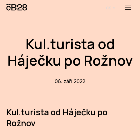
cs
Menu
O E
O 
Kul.turista od
Bi
Háječku po Rožnov
Pro
FA
06. září 2022
Aktu
Udál
Kul.turista od Háječku po
Proj
Rožnov
AR
AR