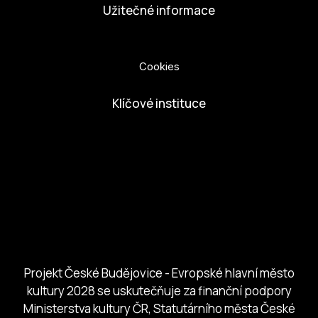
Užitečné informace
Ochrana osobních údajů
Cookies
Klíčové instituce
European Capital of Culture
Ministerstvo kultury
Město České Budejovice
Českobudejovicko hlubocko
Jihočeský kraj
Jihočeská centrála cestovního ruchu
Projekt České Budějovice - Evropské hlavní město
kultury 2028 se uskutečňuje za finanční podpory
Ministerstva kultury ČR, Statutárního města České