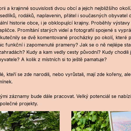
rii a krajinné souvislosti dvou obcí a jejich nejbližšího okol
sedlíků, rodáků, naplavenin, přátel i současných obyvatel
í historie obce, i je obklopující krajiny. Proběhly výstavy
kapličce. Promítání starých videí a fotografií spojené s v
skutečnily se dvě komentované procházky po okolí, které 
ic funkční i zapomenuté prameny? Jak se o ně nejlépe sta
hradách? Kudy a kam vedly cesty původní? Kudy chodili je
yvatele? A kolik z místních si to ještě pamatuje?
elé, kteří se zde narodili, nebo vyrůstali, mají zde kořeny, a
mínek.
mi záznamy bude dále pracovat. Velký potenciál se nabízí i
společné projekty.