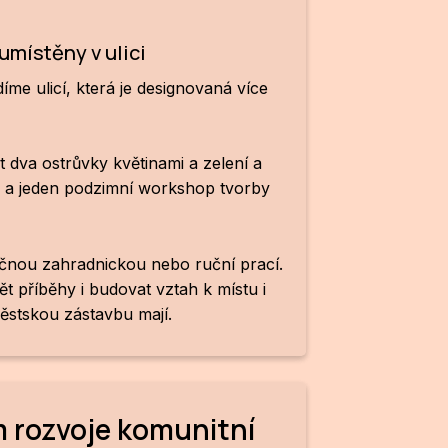
umístěny v ulici
me ulicí, která je designovaná více
it dva ostrůvky květinami a zelení a
ě a jeden podzimní workshop tvorby
ečnou zahradnickou nebo ruční prací.
 příběhy i budovat vztah k místu i
ěstskou zástavbu mají.
m rozvoje komunitní