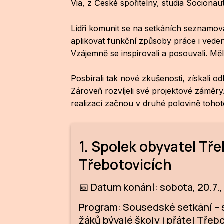
Via, z České spořitelny, studia Sociona
Lídři komunit se na setkáních seznamov
aplikovat funkční způsoby práce i vedení
Vzájemně se inspirovali a posouvali. Měli
Posbírali tak nové zkušenosti, získali o
Zároveň rozvíjeli své projektové záměry
realizací začnou v druhé polovině tohot
1. Spolek obyvatel Tře
Třebotovicích
📅 Datum konání: sobota, 20.7.
Program: Sousedské setkání – s
žáků bývalé školy i přátel Třebo