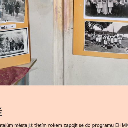
Ě
atelům města již třetím rokem zapojit se do programu EHMK