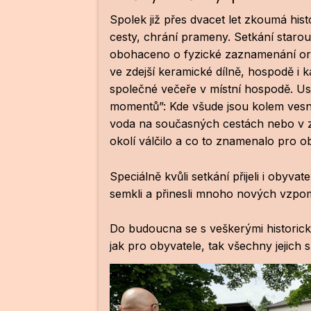
Spolek již přes dvacet let zkoumá histo
cesty, chrání prameny. Setkání starou
obohaceno o fyzické zaznamenání oráln
ve zdejší keramické dílně, hospodě i 
společné večeře v místní hospodě. U
momentů”: Kde všude jsou kolem vesn
voda na současných cestách nebo v za
okolí válčilo a co to znamenalo pro ob
Speciálně kvůli setkání přijeli i obyvat
semkli a přinesli mnoho nových vzpo
Do budoucna se s veškerými historický
jak pro obyvatele, tak všechny jejich 