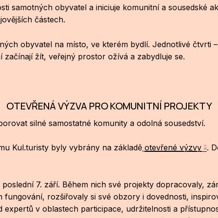
ti samotných obyvatel a iniciuje komunitní a sousedské akce
jovějších částech.
tných obyvatel na místo, ve kterém bydlí. Jednotlivé čtvrti 
í začínají žít, veřejný prostor ožívá a zabydluje se.
OTEVŘENÁ VÝZVA PRO KOMUNITNÍ PROJEKTY
odporovat silné samostatné komunity a odolná sousedství.
u Kul.turisty byly vybrány na základě
otevřené výzvy
. D
poslední 7. září. Během nich své projekty dopracovaly, z
h fungování, rozšiřovaly si své obzory i dovednosti, inspiro
 expertů v oblastech participace, udržitelnosti a přístupno