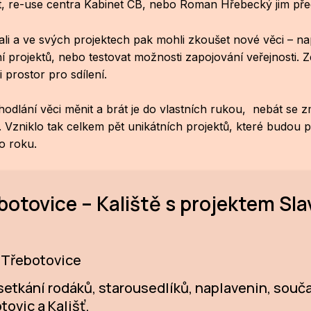
ut, re-use centra Kabinet CB, nebo Roman Hřebecký jim před
ali a ve svých projektech pak mohli zkoušet nové věci – na
 projektů, nebo testovat možnosti zapojování veřejnosti. Ze 
 prostor pro sdílení.
dhodlání věci měnit a brát je do vlastních rukou, nebát se z
. Vzniklo tak celkem pět unikátních projektů, které budou p
o roku.
botovice – Kaliště s projektem Sla
, Třebotovice
etkání rodáků, starousedlíků, naplavenin, souč
tovic a Kališť.