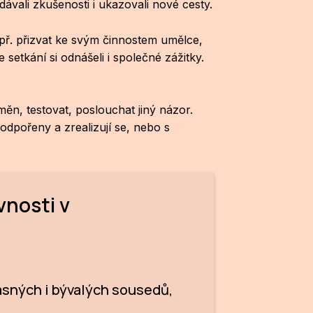
ávali zkušenosti i ukazovali nové cesty.
př. přizvat ke svým činnostem umělce,
setkání si odnášeli i společné zážitky.
měn, testovat, poslouchat jiný názor.
odpořeny a zrealizují se, nebo s
vnosti v
asných i bývalých sousedů,