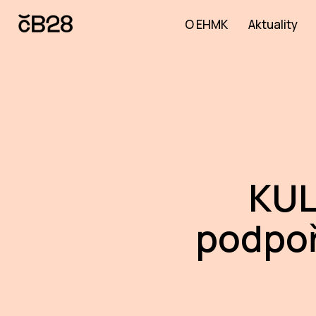
O EHMK
Aktuality
KUL
podpoř