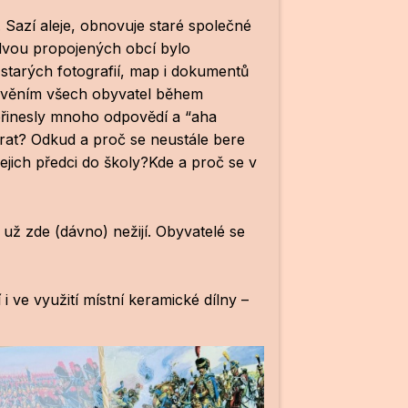
í. Sazí aleje, obnovuje staré společné
 dvou propojených obcí bylo
 starých fotografií, map i dokumentů
yprávěním všech obyvatel během
přinesly mnoho odpovědí a “aha
rat? Odkud a proč se neustále bere
jich předci do školy?Kde a proč se v
le už zde (dávno) nežijí. Obyvatelé se
 ve využití místní keramické dílny –