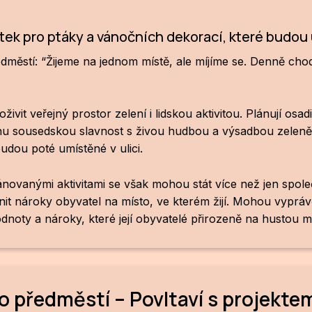
ek pro ptáky a vánočních dekorací, které budou 
městí: “Žijeme na jednom místě, ale míjíme se. Denně chodí
živit veřejný prostor zelení i lidskou aktivitou. Plánují osad
ednu sousedskou slavnost s živou hudbou a výsadbou zelen
udou poté umístěné v ulici.
ánovanými aktivitami se však mohou stát více než jen spol
 nároky obyvatel na místo, ve kterém žijí. Mohou vyprávět
oty a nároky, které její obyvatelé přirozeně na hustou m
 předměstí – Povltaví s projekte