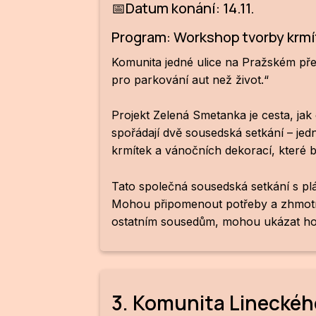
📅Datum konání: 14.11.
Program: Workshop tvorby krmít
Komunita jedné ulice na Pražském před
pro parkování aut než život.“
Projekt Zelená Smetanka je cesta, jak o
spořádají dvě sousedská setkání – j
krmítek a vánočních dekorací, které b
Tato společná sousedská setkání s pl
Mohou připomenout potřeby a zhmotnit
ostatním sousedům, mohou ukázat hodn
3. Komunita Lineckého