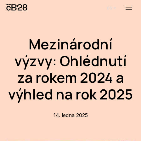
cs
Menu
O E
O 
Mezinárodní
Bi
výzvy: Ohlédnutí
Pro
za rokem 2024 a
FA
výhled na rok 2025
Aktu
Udál
Proj
14. ledna 2025
AR
AR