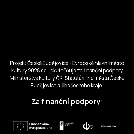
European Capital of Culture
Ministerstvo kultury
Město České Budejovice
Českobudejovicko hlubocko
Jihočeský kraj
Jihočeská centrála cestovního ruchu
Projekt České Budějovice - Evropské hlavní město
kultury 2028 se uskutečňuje za finanční podpory
Ministerstva kultury ČR, Statutárního města České
Budějovice a Jihočeského kraje.
Za finanční podpory: