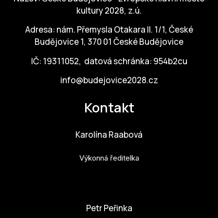
kultury 2028, z.ú.
ZA
Adresa: nám. Přemysla Otakara II. 1/1, České
28
Budějovice 1, 370 01 České Budějovice
OPE
IČ: 19311052, datová schránka: 954b2cu
Zapo
info@budejovice2028.cz
Sta
Kontakt
tým
Dob
Karolína Raabová
Ot
Výkonná ředitelka
Zah
příle
karolina.raabova@budejovice2028.cz
Pro
Petr Peřinka