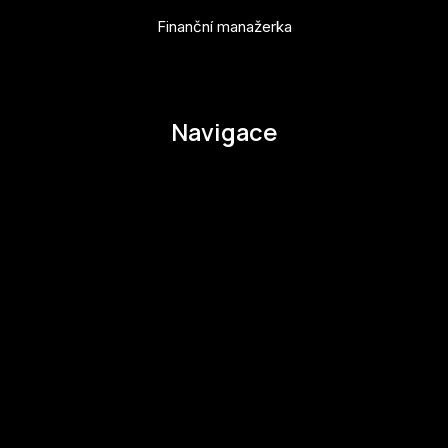
Finanční manažerka
pavla.raabova@budejovice2028.cz
Navigace
O EHMK
Ke stažení
Otázky a odpovědi
Zapojte se
Zapojte se
Kul.turista