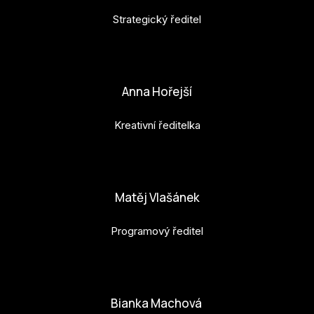
Po
Strategický ředitel
Pro k
petr.perinka@budejovice2028.cz
Pro 
Anna Hořejší
Kont
Kreativní ředitelka
Další
Ná
anna.horejsi@budejovice2028.cz
Př
Matěj Vlašánek
Ke 
Programový ředitel
matej.vlasanek@budejovice2028.cz
Bianka Machová