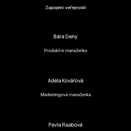
Zapojení veřejnosti
bianka.machova.jr@budejovice2028.cz
Bára Geny
Produkční manažerka
bara.geny@budejovice2028.cz
Adéla Kovářová
Marketingová manažerka
adela.kovarova@budejovice2028.cz
Pavla Raabová