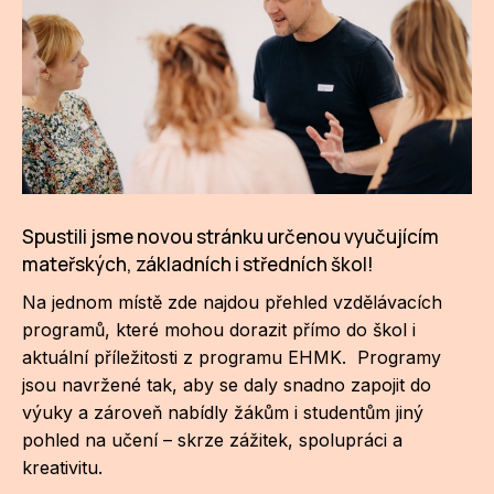
CI
DE
IN
JI
KN
Spustili jsme novou stránku určenou vyučujícím
mateřských, základních i středních škol!
KR
Na jednom místě zde najdou přehled vzdělávacích
KR
programů, které mohou dorazit přímo do škol i
aktuální příležitosti z programu EHMK. Programy
KU
jsou navržené tak, aby se daly snadno zapojit do
MA
výuky a zároveň nabídly žákům i studentům jiný
pohled na učení – skrze zážitek, spolupráci a
MO
kreativitu.