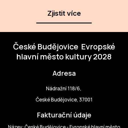
NO
OT
Zjistit více
OS
(P
FÓR
České Budějovice
Evropské
hlavní město kultury 2028
PI
SK
Adresa
SK
Nádražní 118/6,
SO
České Budějovice, 37001
TR
WO
Fakturační údaje
YO
Název: České Budějovice - Evropské hlavní město