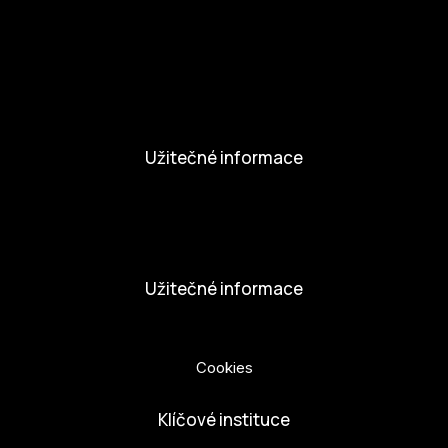
Aktivity a Novinky
Novinky
Aktivity
Užitečné informace
Nabídka práce
Dobrovolníci
Užitečné informace
Ochrana osobních údajů
Cookies
Klíčové instituce