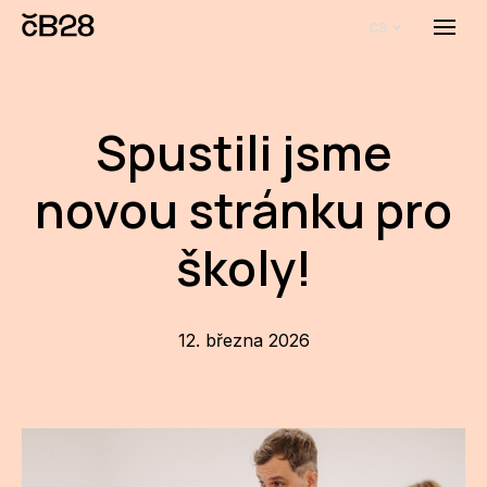
cs
Menu
O E
O 
Spustili jsme
Bi
novou stránku pro
Pro
školy!
FA
Aktu
12. března 2026
Udál
Proj
AR
AR