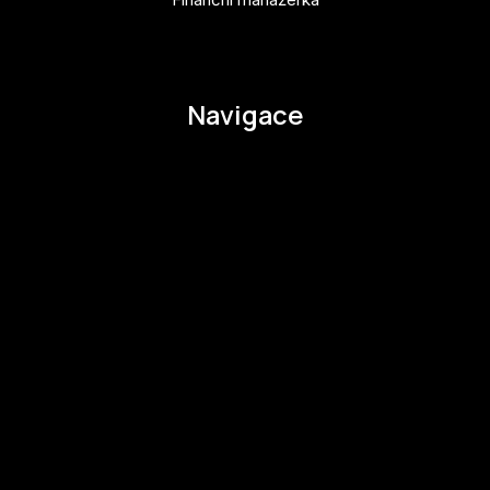
pavla.raabova@budejovice2028.cz
Navigace
O EHMK
Ke stažení
Otázky a odpovědi
Zapojte se
Zapojte se
Kul.turista