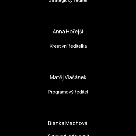
Strategický ředitel
petr.perinka@budejovice2028.cz
Anna Hořejší
Kreativní ředitelka
anna.horejsi@budejovice2028.cz
Matěj Vlašánek
Programový ředitel
matej.vlasanek@budejovice2028.cz
Bianka Machová
Zapojení veřejnosti