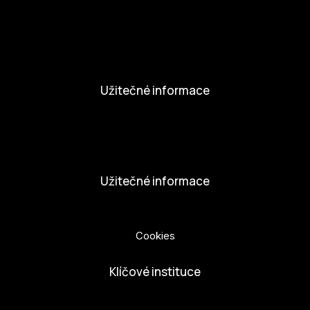
Aktivity a Novinky
Novinky
Aktivity
Užitečné informace
Nabídka práce
Dobrovolníci
Užitečné informace
Ochrana osobních údajů
Cookies
Klíčové instituce
European Capital of Culture