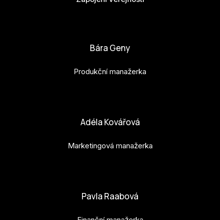
bianka.machova.jr@budejovice2028.cz
Bára Geny
Produkční manažerka
bara.geny@budejovice2028.cz
Adéla Kovářová
Marketingová manažerka
adela.kovarova@budejovice2028.cz
Pavla Raabová
Finanční manažerka