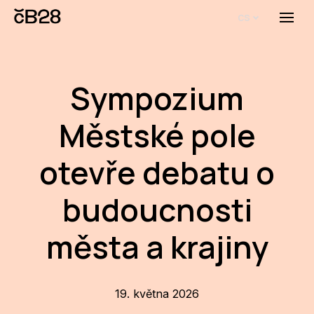
cs
Menu
O E
O 
Sympozium
Bi
Městské pole
Pro
otevře debatu o
FA
budoucnosti
Aktu
Udál
města a krajiny
Proj
AR
19. května 2026
AR