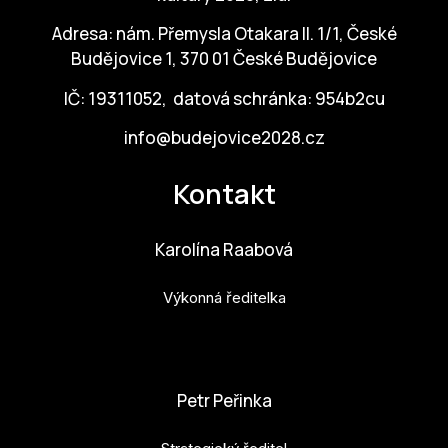
Po
Adresa: nám. Přemysla Otakara II. 1/1, České
Budějovice 1, 370 01 České Budějovice
Pro k
IČ: 19311052, datová schránka: 954b2cu
Pro 
info@budejovice2028.cz
Kont
Další
Kontakt
Ná
Karolína Raabová
Př
Výkonná ředitelka
Ke 
karolina.raabova@budejovice2028.cz
Petr Peřinka