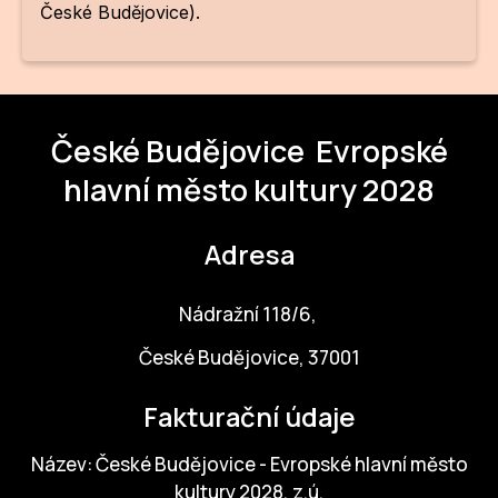
České Budějovice).
ZA
28
OPE
České Budějovice
Evropské
Zapo
hlavní město kultury 2028
Sta
Adresa
tým
Dob
Nádražní 118/6,
Ot
České Budějovice, 37001
Zah
Fakturační údaje
příle
Název: České Budějovice - Evropské hlavní město
Pro
kultury 2028, z.ú.