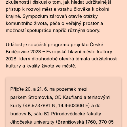
NO
zkušeností i diskusi o tom, jak hledat udržitelnější
přístup k rozvoji měst a vztahu člověka k okolní
OT
krajině. Sympozium zároveň otevře otázky
komunitního života, péče o veřejný prostor a
OS
možností spolupráce napříč různými obory.
(P
FÓR
Událost je součástí programu projektu České
Budějovice 2028 – Evropské hlavní město kultury
PI
2028, který dlouhodobě otevírá témata udržitelnosti,
SK
kultury a kvality života ve městě.
SK
SO
Přijďte 20. a 21. 6. na pozemek mezi
parkem Stromovka, OD Kaufland a tenisovými
TR
kurty (48.9737881 N, 14.4603306 E) a do
WO
budovy B, sálu B2 Přírodovědecké fakulty
Jihočeské univerzity (Branišovská 1760, 370 05
YO