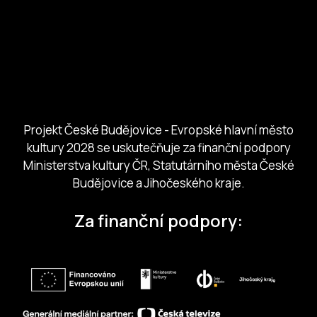
Ministerstvo kultury
Město České Budejovice
Českobudejovicko hlubocko
Jihočeský kraj
Jihočeská centrála cestovního ruchu
Projekt České Budějovice - Evropské hlavní město
kultury 2028 se uskutečňuje za finanční podpory
Ministerstva kultury ČR, Statutárního města České
Budějovice a Jihočeského kraje.
Za finanční podpory: