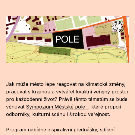
CI
DE
IN
JI
KN
KR
Jak může město lépe reagovat na klimatické změny,
KR
pracovat s krajinou a vytvářet kvalitní veřejný prostor
KU
pro každodenní život? Právě těmto tématům se bude
věnovat
Sympozium Městské pole
, které propojí
MA
odborníky, kulturní scénu i širokou veřejnost.
MO
Program nabídne inspirativní přednášky, sdílení