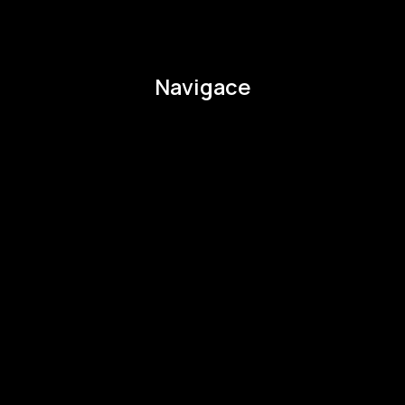
pavla.raabova@budejovice2028.cz
Navigace
O EHMK
Ke stažení
Otázky a odpovědi
Zapojte se
Zapojte se
Kul.turista
Aktivity a Novinky