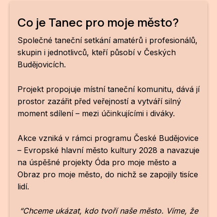
ZA
Co je Tanec pro moje město?
28
Společné taneční setkání amatérů i profesionálů,
skupin i jednotlivců, kteří působí v Českých
OPE
Budějovicích.
Zapo
Projekt propojuje místní taneční komunitu, dává jí
Sta
prostor zazářit před veřejností a vytváří silný
tým
moment sdílení – mezi účinkujícími i diváky.
Dob
Akce vzniká v rámci programu České Budějovice
Ot
– Evropské hlavní město kultury 2028 a navazuje
na úspěšné projekty Óda pro moje město a
Zah
Obraz pro moje město, do nichž se zapojily tisíce
příle
lidí.
Pro
“Chceme ukázat, kdo tvoří naše město. Víme, že