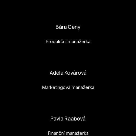
bianka.machova.jr@budejovice2028.cz
Bára Geny
Produkční manažerka
bara.geny@budejovice2028.cz
Adéla Kovářová
Marketingová manažerka
adela.kovarova@budejovice2028.cz
Pavla Raabová
Finanční manažerka