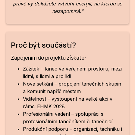
Po
právě vy dokážete vytvořit energii, na kterou se
nezapomíná.”
Pro k
Pro 
Kont
Proč být součástí?
Další
Zapojením do projektu získáte:
Ná
Zážitek – tanec ve veřejném prostoru, mezi
lidmi, s lidmi a pro lidi
Př
Nová setkání – propojení tanečních skupin
a komunit napříč městem
Ke 
Viditelnost – vystoupení na velké akci v
rámci EHMK 2028
Profesionální vedení – spolupráci s
profesionálním tanečníkem či tanečnicí
Produkční podporu – organizaci, techniku i