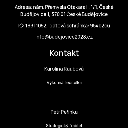
Adresa: nám. Přemysla Otakara II. 1/1, České
Budějovice 1, 370 01 České Budějovice
IČ: 19311052, datová schránka: 954b2cu
info@budejovice2028.cz
Kontakt
Karolína Raabová
Výkonná ředitelka
karolina.raabova@budejovice2028.cz
Petr Peřinka
Strategický ředitel