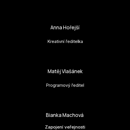
petr.perinka@budejovice2028.cz
Anna Hořejší
Kreativní ředitelka
anna.horejsi@budejovice2028.cz
Matěj Vlašánek
Programový ředitel
matej.vlasanek@budejovice2028.cz
Bianka Machová
Zapojení veřejnosti