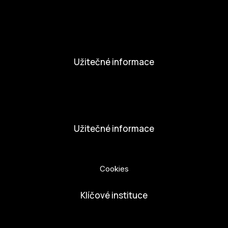
Novinky
Aktivity
Užitečné informace
Nabídka práce
Dobrovolníci
Užitečné informace
Ochrana osobních údajů
Cookies
Klíčové instituce
European Capital of Culture