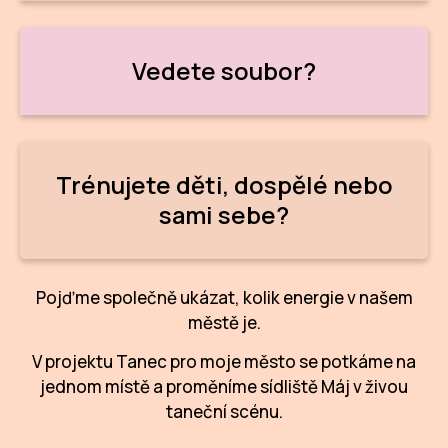
NO
OT
Vedete soubor?
OS
(P
FÓR
Trénujete děti, dospělé nebo
PI
sami sebe?
SK
SK
Pojďme společně ukázat, kolik energie v našem
SO
městě je.
TR
V projektu Tanec pro moje město se potkáme na
jednom místě a proměníme sídliště Máj v živou
WO
taneční scénu.
YO