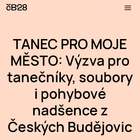
cs
Menu
O E
O 
TANEC PRO MOJE
Bi
MĚSTO: Výzva pro
Pro
tanečníky, soubory
FA
i pohybové
Aktu
Udál
nadšence z
Proj
Českých Budějovic
AR
AR