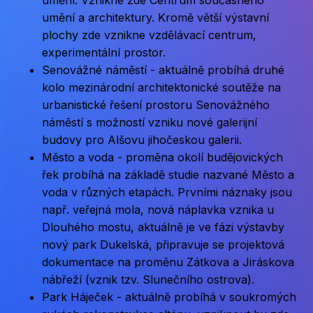
umění. Vznikne zde Centrum současného
umění a architektury. Kromě větší výstavní
plochy zde vznikne vzdělávací centrum,
experimentální prostor.
Senovážné náměstí - aktuálně probíhá druhé
kolo mezinárodní architektonické soutěže na
urbanistické řešení prostoru Senovážného
náměstí s možností vzniku nové galerijní
budovy pro Alšovu jihočeskou galerii.
Město a voda - proměna okolí budějovických
řek probíhá na základě studie nazvané Město a
voda v různých etapách. Prvními náznaky jsou
např. veřejná mola, nová náplavka vznika u
Dlouhého mostu, aktuálně je ve fázi výstavby
nový park Dukelská, připravuje se projektová
dokumentace na proměnu Zátkova a Jiráskova
nábřeží (vznik tzv. Slunečního ostrova).
Park Háječek - aktuálně probíhá v soukromých