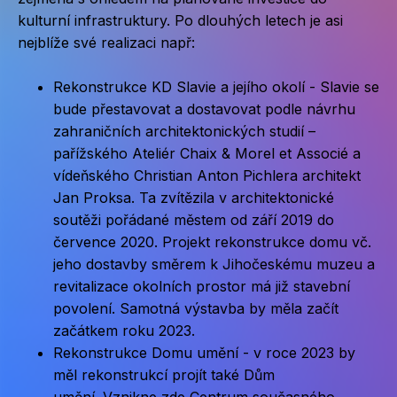
kulturní infrastruktury. Po dlouhých letech je asi
nejblíže své realizaci např:
Rekonstrukce KD Slavie a jejího okolí - Slavie se
bude přestavovat a dostavovat podle návrhu
zahraničních architektonických studií –
pařížského Ateliér Chaix & Morel et Associé a
vídeňského Christian Anton Pichlera architekt
Jan Proksa. Ta zvítězila v architektonické
soutěži pořádané městem od září 2019 do
července 2020. Projekt rekonstrukce domu vč.
jeho dostavby směrem k Jihočeskému muzeu a
revitalizace okolních prostor má již stavební
povolení. Samotná výstavba by měla začít
začátkem roku 2023.
Rekonstrukce Domu umění
- v roce 2023 by
měl rekonstrukcí projít také Dům