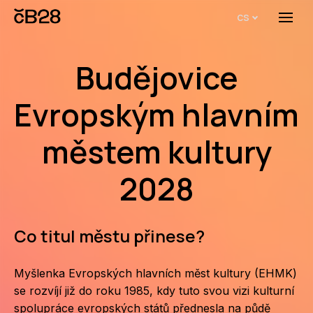
cs
Menu
O E
Budějovice
O 
Evropským hlavním
Bi
Pro
městem kultury
FA
2028
Aktu
Udál
Co titul městu přinese?
Proj
Myšlenka Evropských hlavních měst kultury (EHMK)
AR
se rozvíjí již do roku 1985, kdy tuto svou vizi kulturní
spolupráce evropských států přednesla na půdě
AR