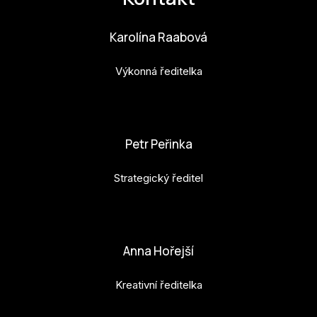
Karolína Raabová
Výkonná ředitelka
karolina.raabova@budejovice2028.cz
Petr Peřinka
Strategický ředitel
petr.perinka@budejovice2028.cz
Anna Hořejší
Kreativní ředitelka