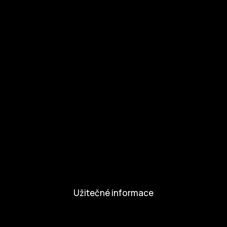
Ke stažení
Otázky a odpovědi
Zapojte se
Zapojte se
Kul.turista
Aktivity a Novinky
Novinky
Aktivity
Užitečné informace
Nabídka práce