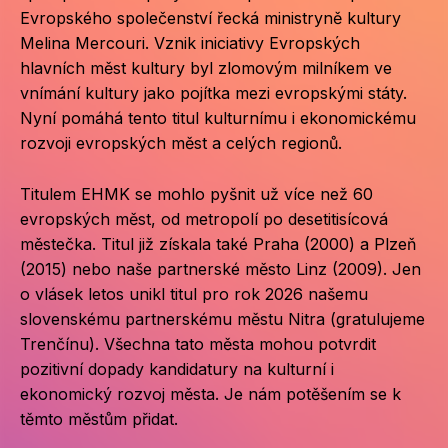
Evropského společenství řecká ministryně kultury
CI
Melina Mercouri. Vznik iniciativy Evropských
hlavních měst kultury byl zlomovým milníkem ve
DE
vnímání kultury jako pojítka mezi evropskými státy.
Nyní pomáhá tento titul kulturnímu i ekonomickému
IN
rozvoji evropských měst a celých regionů.
JI
Titulem EHMK se mohlo pyšnit už více než 60
KN
evropských měst, od metropolí po desetitisícová
KR
městečka. Titul již získala také Praha (2000) a Plzeň
(2015) nebo naše partnerské město Linz (2009). Jen
KR
o vlásek letos unikl titul pro rok 2026 našemu
slovenskému partnerskému městu Nitra (gratulujeme
KU
Trenčínu). Všechna tato města mohou potvrdit
MA
pozitivní dopady kandidatury na kulturní i
ekonomický rozvoj města. Je nám potěšením se k
MO
těmto městům přidat.