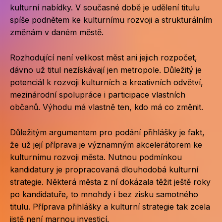
Po
kulturní nabídky. V současné době je udělení titulu
spíše podnětem ke kulturnímu rozvoji a strukturálním
Pro k
změnám v daném městě.
Pro 
Rozhodující není velikost měst ani jejich rozpočet,
Kont
dávno už titul nezískávají jen metropole. Důležitý je
potenciál k rozvoji kulturních a kreativních odvětví,
Další
mezinárodní spolupráce i participace vlastních
občanů. Výhodu má vlastně ten, kdo má co změnit.
Ná
Př
Důležitým argumentem pro podání přihlášky je fakt,
že už její příprava je významným akcelerátorem ke
Ke 
kulturnímu rozvoji města. Nutnou podmínkou
kandidatury je propracovaná dlouhodobá kulturní
strategie. Některá města z ní dokázala těžit ještě roky
po kandidatuře, to mnohdy i bez zisku samotného
titulu. Příprava přihlášky a kulturní strategie tak zcela
jistě není marnou investicí.