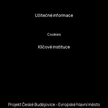
Dobrovolníci
Užitečné informace
Ochrana osobních údajů
Cookies
Klíčové instituce
European Capital of Culture
Ministerstvo kultury
Město České Budejovice
Českobudejovicko hlubocko
Jihočeský kraj
Jihočeská centrála cestovního ruchu
Projekt České Budějovice - Evropské hlavní město