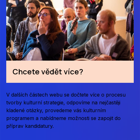
Chcete vědět více?
V dalších částech webu se dočtete více o procesu
tvorby kulturní strategie, odpovíme na nejčastěji
kladené otázky, provedeme vás kulturním
programem a nabídneme možnosti se zapojit do
příprav kandidatury.