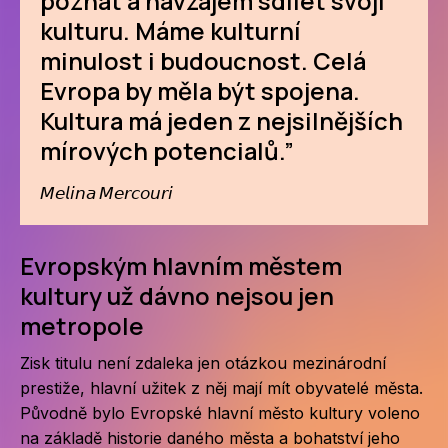
poznat a navzájem sdílet svoji
kulturu. Máme kulturní
ZA
minulost i budoucnost. Celá
28
Evropa by měla být spojena.
Kultura má jeden z nejsilnějších
OPE
mírových potencialů.”
Zapo
𝘔𝘦𝘭𝘪𝘯𝘢 𝘔𝘦𝘳𝘤𝘰𝘶𝘳𝘪
Sta
tým
Evropským hlavním městem
Dob
kultury už dávno nejsou jen
Ot
metropole
Zah
Zisk titulu není zdaleka jen otázkou mezinárodní
příle
prestiže, hlavní užitek z něj mají mít obyvatelé města.
Původně bylo Evropské hlavní město kultury voleno
Pro
na základě historie daného města a bohatství jeho