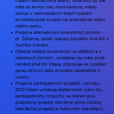
rukách rekonstrukce altánu, vzniknout by zde
měla do konce roku nová kavárna, město
avizuje v nadcházejících letech vypsání
architektonické soutěže na urbanistické řešení
celého parku.
Podpora alternativních komunitních prostor -
př. Žižkárna, záměr odkupu bývalého kina Mír v
Suchém Vrbném.
Důležitá veřejná prostranství na sídlištích a v
městských čtvrtích - revitalizací by mělo projít
náměstí před KD Vltava, připravuje se rozšíření
parku 4Dvory nebo proměna náměstíčka U
Juvelu.
Podpora participativních projektů - od roku
2020 město vyhlašuje každoročně výzvu tzv.
participativního rozpočtu, ve kterém jsou
podpořeny projekty navržené přímo občany,
řada těchto projektů je kulturního charakteru.