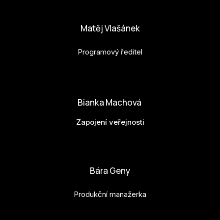
anna.horejsi@budejovice2028.cz
Matěj Vlašánek
Programový ředitel
matej.vlasanek@budejovice2028.cz
Bianka Machová
Zapojení veřejnosti
bianka.machova.jr@budejovice2028.cz
Bára Geny
Produkční manažerka
bara.geny@budejovice2028.cz