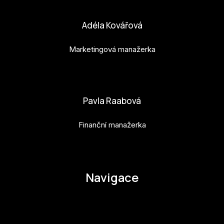
Adéla Kovářová
Marketingová manažerka
adela.kovarova@budejovice2028.cz
Pavla Raabová
Finanční manažerka
pavla.raabova@budejovice2028.cz
Navigace
O EHMK