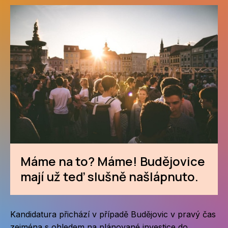
Máme na to? Máme! Budějovice
mají už teď slušně našlápnuto.
Kandidatura přichází v případě Budějovic v pravý čas
zejména s ohledem na plánované investice do