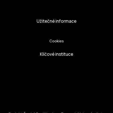
Nabídka práce
Dobrovolníci
Užitečné informace
Ochrana osobních údajů
Cookies
Klíčové instituce
European Capital of Culture
Ministerstvo kultury
Město České Budejovice
Českobudejovicko hlubocko
Jihočeský kraj
Jihočeská centrála cestovního ruchu