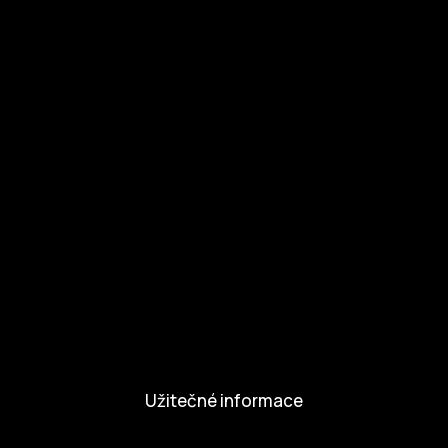
Ke stažení
Otázky a odpovědi
Zapojte se
Zapojte se
Kul.turista
Aktivity a Novinky
Novinky
Aktivity
Užitečné informace