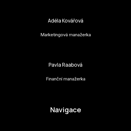
bara.geny@budejovice2028.cz
Adéla Kovářová
Marketingová manažerka
adela.kovarova@budejovice2028.cz
Pavla Raabová
Finanční manažerka
pavla.raabova@budejovice2028.cz
Navigace
O EHMK