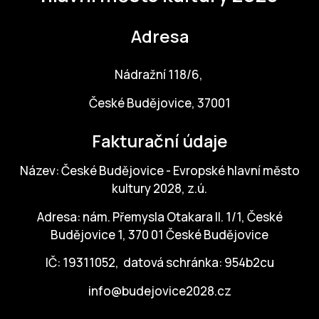
NO
OT
Adresa
OS
Nádražní 118/6,
(P
České Budějovice, 37001
FÓR
PI
Fakturační údaje
SK
Název: České Budějovice - Evropské hlavní město
kultury 2028, z.ú.
SK
Adresa: nám. Přemysla Otakara II. 1/1, České
SO
Budějovice 1, 370 01 České Budějovice
TR
IČ: 19311052, datová schránka: 954b2cu
WO
info@budejovice2028.cz
YO