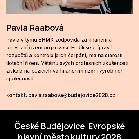
CI
DE
Pavla Raabová
IN
Pavla v týmu EHMK zodpovídá za finanční a
provozní řízení organizace.Podílí se přípravě
JI
rozpočtů a kontrole jejich čerpání, má na starosti
KN
dotační řízení. Většinu svých profesních zkušeností
získala na pozicích ve finančním řízení výrobních
KR
společností.
KR
kontakt: pavla.raabova@budejovice2028.cz
KU
MA
České Budějovice
Evropské
MO
hlavní město kultury 2028