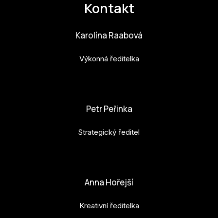
Kontakt
ZA
28
Karolína Raabová
Výkonná ředitelka
OPE
Zapo
karolina.raabova@budejovice2028.cz
Sta
Petr Peřinka
tým
Dob
Strategický ředitel
Ot
petr.perinka@budejovice2028.cz
Zah
Anna Hořejší
příle
Pro
Kreativní ředitelka