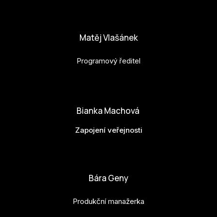
Po
anna.horejsi@budejovice2028.cz
Pro k
Matěj Vlašánek
Pro 
Programový ředitel
Kont
matej.vlasanek@budejovice2028.cz
Další
Ná
Bianka Machová
Př
Zapojení veřejnosti
Ke 
bianka.machova.jr@budejovice2028.cz
Bára Geny
Produkční manažerka