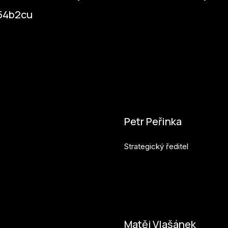
954b2cu
Petr Peřinka
Strategický ředitel
petr.perinka@budejovice2028
Matěj Vlašánek