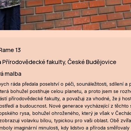
 Rame 13
a Přírodovědecké fakulty, České Budějovice
vá malba
ych ráda předala poselství o péči, sounáležitosti, sdílení 
 která bohužel postihuje celou planetu, a proto jsem se rozh
́stí přírodovědecké fakulty, a považuji za vhodné, že ji host
středí a budoucnost. Nové generace vycházející z těchto studi
pského rysa, bohužel ohroženého, který je však v Čechách
e zobrazuji volavku bílou, typickou pro vaši oblast. Obě zvířa
o symboly imaginární minulosti, kdy lidstvo a příroda směř