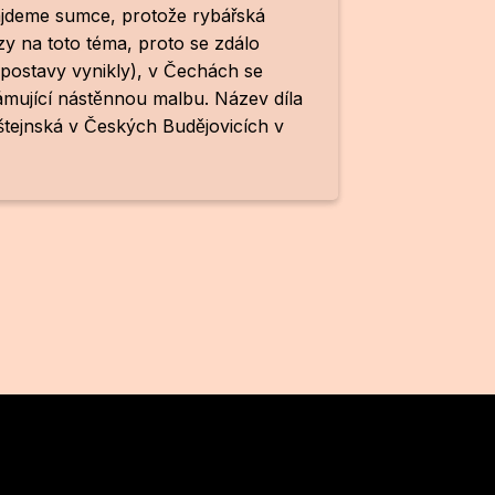
jdeme sumce, protože rybářská
urzy na toto téma, proto se zdálo
postavy vynikly), v Čechách se
́mující nástěnnou malbu. Název díla
ejnská v Českých Budějovicích v