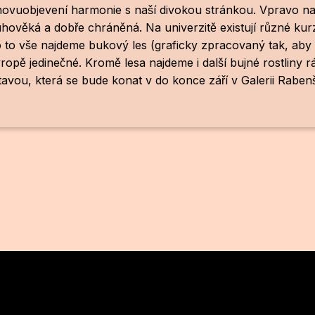
znovuobjevení harmonie s naší divokou stránkou. Vpravo na
ověká a dobře chráněná. Na univerzitě existují různé k
to vše najdeme bukový les (graficky zpracovaný tak, aby 
ropě jedinečné. Kromě lesa najdeme i další bujné rostliny ra
u, která se bude konat v do konce září v Galerii Rabenšt