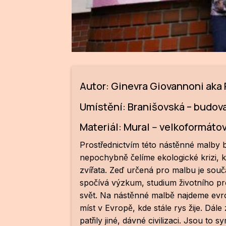
Autor: Ginevra Giovannoni aka
Umístění: Branišovská – budov
Materiál: Mural -- velkoformáto
Prostřednictvím této nástěnné malby b
nepochybně čelíme ekologické krizi,
zvířata. Zeď určená pro malbu je souča
spočívá výzkum, studium životního pro
svět. Na nástěnné malbě najdeme evro
míst v Evropě, kde stále rys žije. Dál
patřily jiné, dávné civilizaci. Jsou t