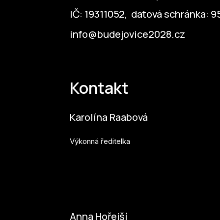
IČ: 19311052, datová schránka: 
info@budejovice2028.cz
Kontakt
Karolína Raabová
Výkonná ředitelka
karolina.raabova@budejovice2028.cz
Anna Hořejší