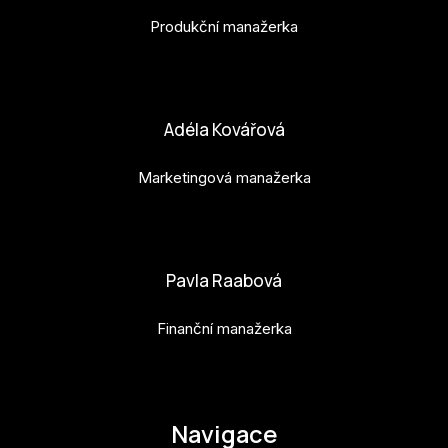
Produkční manažerka
bara.geny@budejovice2028.cz
Adéla Kovářová
Marketingová manažerka
adela.kovarova@budejovice2028.cz
Pavla Raabová
Finanční manažerka
pavla.raabova@budejovice2028.cz
Navigace