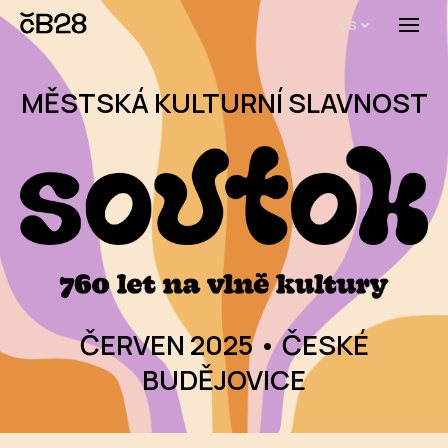
cs
Menu
O E
MĚSTSKÁ KULTURNÍ SLAVNOST
O 
Bi
Pro
FA
Aktu
Udál
ČERVEN 2025 • ČESKÉ
Proj
BUDĚJOVICE
AR
AR