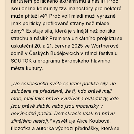
nárůstem politického extremismu a násilí? Proč
Po
jsou online komunity tzv. manosféry pro některé
muže přitažlivé? Proč volí mladí muži výrazně
Pro k
jinak politicky profilované strany než mladé
Pro 
ženy? Existuje síla, která je silnější než politika
strachu a násilí? Premiéra unikátního projektu se
Kont
uskuteční 20. a 21. června 2025 ve Wortnerově
domě v Českých Budějovicích v rámci festivalu
Další
SOUTOK a programu Evropského hlavního
Ná
města kultury.
Př
„Do současného světa se vrací politika síly. Je
založena na představě, že ti, kdo právě mají
Ke 
moc, mají také právo využívat a ovládat ty, kdo
jsou právě slabší, nebo jsou mocensky v
nevýhodné pozici. Demokracie však na právu
silnějšího nestojí,“
vysvětluje Alice Koubová,
filozofka a autorka výchozí přednášky, která se