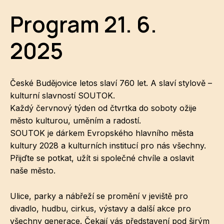
Program 21. 6.
CI
DE
2025
IN
JI
České Budějovice letos slaví 760 let. A slaví stylově –
kulturní slavností SOUTOK.
KN
Každý červnový týden od čtvrtka do soboty ožije
město kulturou, uměním a radostí.
KR
SOUTOK je dárkem Evropského hlavního města
KR
kultury 2028 a kulturních institucí pro nás všechny.
Přijďte se potkat, užít si společné chvíle a oslavit
KU
naše město.
MA
Ulice, parky a nábřeží se promění v jeviště pro
MO
divadlo, hudbu, cirkus, výstavy a další akce pro
všechny generace. Čekají vás představení pod širým