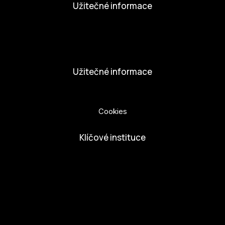
Užitečné informace
Nabídka práce
Dobrovolníci
Užitečné informace
Ochrana osobních údajů
Cookies
Klíčové instituce
European Capital of Culture
Ministerstvo kultury
Město České Budejovice
Českobudejovicko hlubocko
Jihočeský kraj