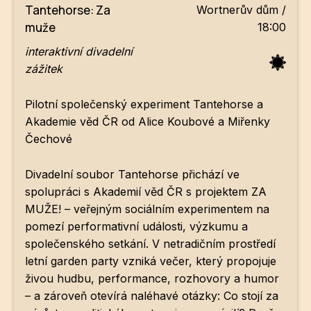
Tantehorse: Za
Wortnerův dům /
ZA
muže
18:00
28
interaktivní divadelní
zážitek
OPE
Pilotní společenský experiment Tantehorse a
Zapo
Akademie věd ČR od Alice Koubové a Miřenky
Čechové
Sta
tým
Divadelní soubor Tantehorse přichází ve
Dob
spolupráci s Akademií věd ČR s projektem ZA
MUŽE! – veřejným sociálním experimentem na
Ot
pomezí performativní události, výzkumu a
Zah
společenského setkání. V netradičním prostředí
příle
letní garden party vzniká večer, který propojuje
živou hudbu, performance, rozhovory a humor
Pro
– a zároveň otevírá naléhavé otázky: Co stojí za