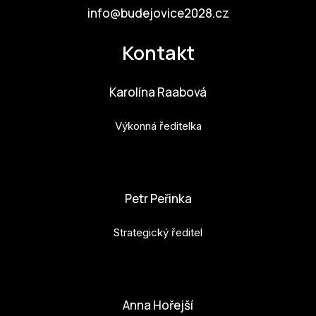
info@budejovice2028.cz
Kontakt
Karolína Raabová
Výkonná ředitelka
karolina.raabova@budejovice2028.cz
Petr Peřinka
Strategický ředitel
petr.perinka@budejovice2028.cz
Anna Hořejší