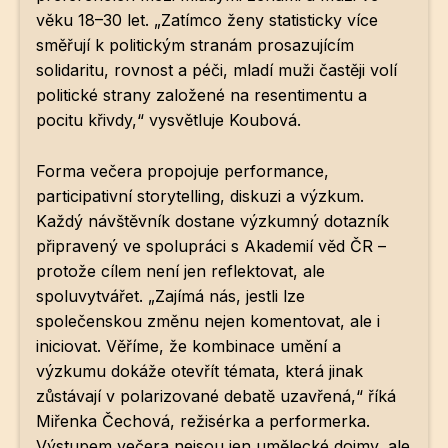
věku 18–30 let. „Zatímco ženy statisticky více
směřují k politickým stranám prosazujícím
solidaritu, rovnost a péči, mladí muži častěji volí
politické strany založené na resentimentu a
pocitu křivdy,“ vysvětluje Koubová.
Forma večera propojuje performance,
participativní storytelling, diskuzi a výzkum.
Každý návštěvník dostane výzkumný dotazník
připravený ve spolupráci s Akademií věd ČR –
protože cílem není jen reflektovat, ale
spoluvytvářet. „Zajímá nás, jestli lze
společenskou změnu nejen komentovat, ale i
iniciovat. Věříme, že kombinace umění a
výzkumu dokáže otevřít témata, která jinak
zůstávají v polarizované debatě uzavřená,“ říká
Miřenka Čechová, režisérka a performerka.
Výstupem večera nejsou jen umělecké dojmy, ale