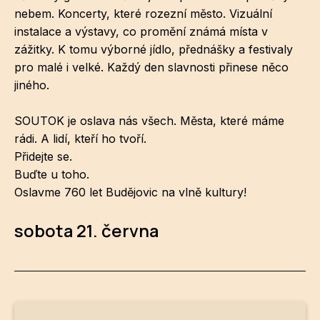
NO
nebem. Koncerty, které rozezní město. Vizuální
OT
instalace a výstavy, co promění známá místa v
zážitky. K tomu výborné jídlo, přednášky a festivaly
OS
pro malé i velké. Každý den slavnosti přinese něco
jiného.
(P
FÓR
SOUTOK je oslava nás všech. Města, které máme
PI
rádi. A lidí, kteří ho tvoří.
Přidejte se.
SK
Buďte u toho.
Oslavme 760 let Budějovic na vlně kultury!
SK
SO
sobota 21. června
TR
WO
YO