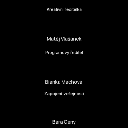
Kreativní ředitelka
anna.horejsi@budejovice2028.cz
Matěj Vlašánek
Programový ředitel
matej.vlasanek@budejovice2028.cz
Bianka Machová
Zapojení veřejnosti
bianka.machova.jr@budejovice2028.cz
Bára Geny