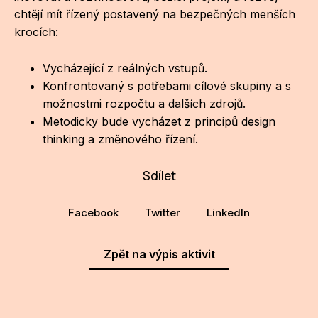
NO
chtějí mít řízený postavený na bezpečných menších
OT
krocích:
OS
Vycházející z reálných vstupů.
Konfrontovaný s potřebami cílové skupiny a s
(P
možnostmi rozpočtu a dalších zdrojů.
FÓR
Metodicky bude vycházet z principů design
PI
thinking a změnového řízení.
SK
Sdílet
SK
Facebook
Twitter
LinkedIn
SO
TR
Zpět na výpis aktivit
WO
YO