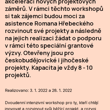
akceleraci nových projektových
záměrů. V rámci těchto workshopů
CI
si tak zájemci budou moci za
DE
asistence Romana Hřebeckého
rozvinout své projekty a následně
IN
na jejich realizaci žádat o podporu
JI
v rámci této speciální grantové
KN
výzvy. Otevřeny jsou pro
českobudějovické i jihočeské
KR
projekty. Kapacita je vždy 8 - 10
KR
projektů.
KU
MA
Realizovano: 3. 1. 2022 a 28. 1. 2022
MO
Dvoudenní intenzivní workshop pro ty, kteří chtějí
inovovat a rozvinout svůj běžící projekt, a rozvoj