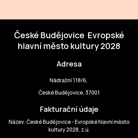
ZA
28
České Budějovice
Evropské
OPE
hlavní město kultury 2028
Zapo
Adresa
Sta
tým
Nádražní 118/6,
Dob
České Budějovice, 37001
Ot
Fakturační údaje
Zah
příle
Název: České Budějovice - Evropské hlavní město
Pro
kultury 2028, z.ú.