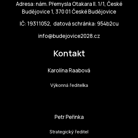
Po
Adresa: nám. Přemysla Otakara II. 1/1, České
Budějovice 1, 370 01 České Budějovice
Pro k
IČ: 19311052, datová schránka: 954b2cu
Pro 
info@budejovice2028.cz
Kont
Kontakt
Další
Ná
Karolína Raabová
Př
Výkonná ředitelka
Ke 
karolina.raabova@budejovice2028.cz
Petr Peřinka
Strategický ředitel