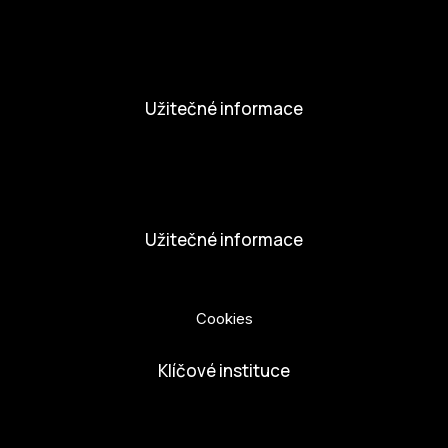
Novinky
Aktivity
Užitečné informace
Nabídka práce
Dobrovolníci
Užitečné informace
Ochrana osobních údajů
Cookies
Klíčové instituce
European Capital of Culture