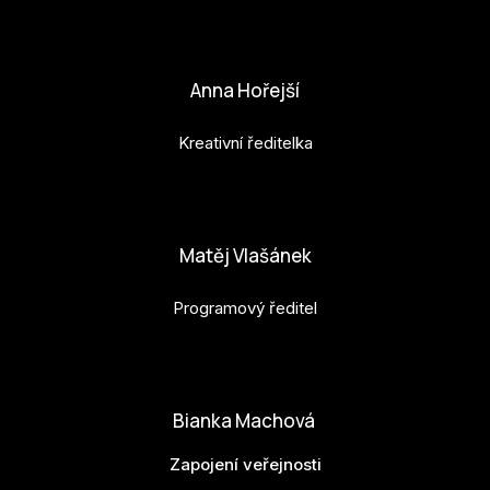
petr.perinka@budejovice2028.cz
Anna Hořejší
Kreativní ředitelka
anna.horejsi@budejovice2028.cz
Matěj Vlašánek
Programový ředitel
matej.vlasanek@budejovice2028.cz
Bianka Machová
Zapojení veřejnosti