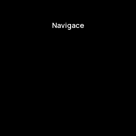
pavla.raabova@budejovice2028.cz
Navigace
O EHMK
Ke stažení
Otázky a odpovědi
Zapojte se
Zapojte se
Kul.turista
Aktivity a Novinky