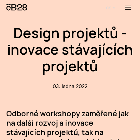
cs
Menu
O E
Design projektů -
O 
inovace stávajících
Bi
Pro
projektů
FA
03. ledna 2022
Aktu
Udál
Odborné workshopy zaměřené jak
Proj
na další rozvoj a inovace
AR
stávajících projektů, tak na
AR