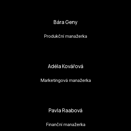
bianka.machova.jr@budejovice2028.cz
Bára Geny
Produkční manažerka
bara.geny@budejovice2028.cz
Adéla Kovářová
Marketingová manažerka
adela.kovarova@budejovice2028.cz
Pavla Raabová
Finanční manažerka