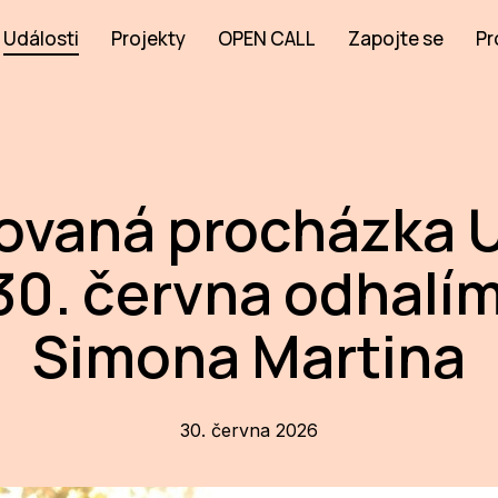
Události
Projekty
OPEN CALL
Zapojte se
Pr
vaná procházka 
30. června odhalí
Simona Martina
30. června 2026