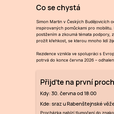
Co se chystá
Simon Martin v Českých Budějovicích od 
inspirovaných pomůckami pro mobilitu.
postižením a zkoumá témata podpory, záv
prožít křehkost, se kterou mnoho lidí ži
Rezidence vznikla ve spolupráci s Evr
potrvá do konce června 2026 – odhalení 
Přijďte na první proc
Kdy: 30. června od 18:00
Kde: sraz u Rabenštejnské věž
Procházka nabízí tlumočení do znakov