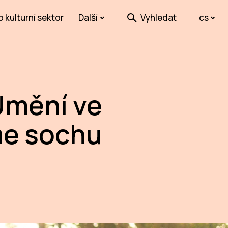
o kulturní sektor
Další
Vyhledat
cs
Umění ve
me sochu