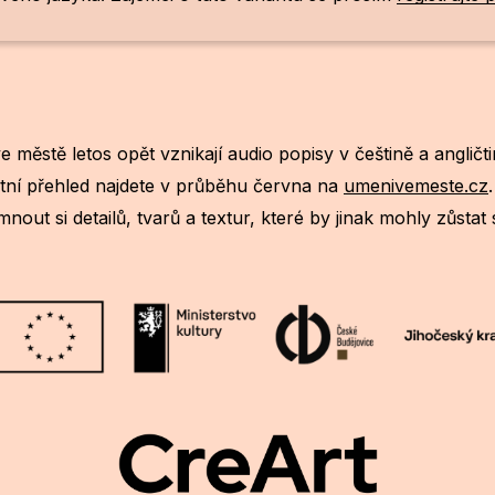
e městě letos opět vznikají audio popisy v češtině a anglič
etní přehled najdete v průběhu června na
umenivemeste.cz
mnout si detailů, tvarů a textur, které by jinak mohly zůstat 