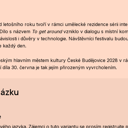
letošního roku tvoří v rámci umělecké rezidence sérii int
 Dílo s názvem
To get around
vzniklo v dialogu s místní kom
islosti i důvěry v technologie. Návštěvníci festivalu bud
je každý den.
opským hlavním městem kultury České Budějovice 2028 v rá
díla 30. června je tak jejím přirozeným vyvrcholením.
házku
e
ého jazyka. Zájemci o tuto variantu se prosím
registrujte