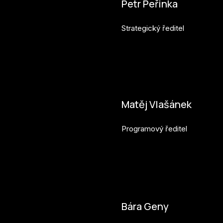
Petr Peřinka
Strategický ředitel
petr.perinka@budejovice2028
Matěj Vlašánek
Programový ředitel
matej.vlasanek@budejovice2
Bára Geny