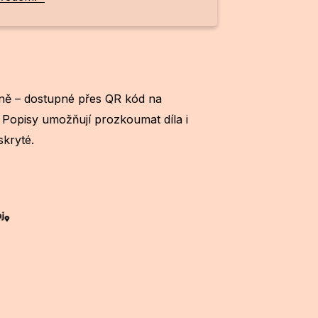
tině – dostupné přes QR kód na
. Popisy umožňují prozkoumat díla i
skryté.