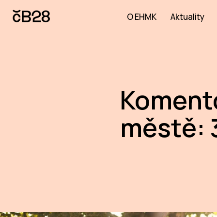
O EHMK
Aktuality
Komento
městě: 