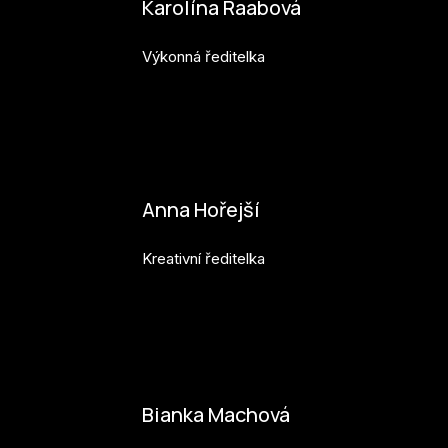
Karolína Raabová
Výkonná ředitelka
karolina.raabova@budejovice2028.cz
Anna Hořejší
Kreativní ředitelka
anna.horejsi@budejovice2028.cz
Bianka Machová