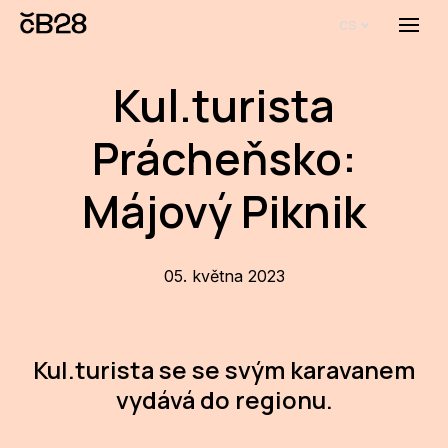
cs
Menu
O E
Kul.turista
O 
Prácheňsko:
Bi
Pro
Májový Piknik
FA
05. května 2023
Aktu
Udál
Proj
Kul.turista se se svým karavanem
vydává do regionu.
AR
AR