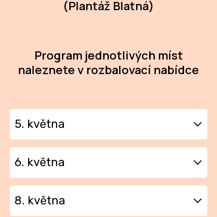
NO
(Plantáž Blatná)
OT
OS
Program jednotlivých míst
(P
naleznete v rozbalovací nabídce
FÓR
PI
SK
5. května
SK
Týn nad Vltavou - Městská
SO
6. května
galerie Týn nad Vltavou
TR
(
Komunitním centru
Malovice (Švestkový Dvůr )
WO
Vltavotýnska)
8. května
YO
12 h kuchařský workshop s Danielou