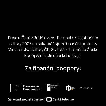
Město České Budejovice
Českobudejovicko hlubocko
Jihočeský kraj
Jihočeská centrála cestovního ruchu
Projekt České Budějovice - Evropské hlavní město
kultury 2028 se uskutečňuje za finanční podpory
Ministerstva kultury ČR, Statutárního města České
Budějovice a Jihočeského kraje.
Za finanční podpory: