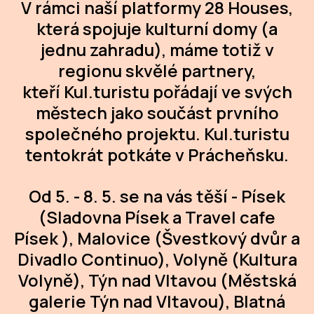
V rámci naší platformy 28 Houses,
která spojuje kulturní domy (a
CI
jednu zahradu), máme totiž v
DE
regionu skvělé partnery,
IN
kteří Kul.turistu pořádají ve svých
městech jako součást prvního
JI
společného projektu. Kul.turistu
KN
tentokrát potkáte v Prácheňsku.
KR
Od 5. - 8. 5. se na vás těší - Písek
KR
(Sladovna Písek a Travel cafe
KU
Písek ), Malovice (Švestkový dvůr a
Divadlo Continuo), Volyně (Kultura
MA
Volyně), Týn nad Vltavou (Městská
MO
galerie Týn nad Vltavou), Blatná