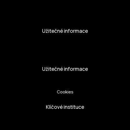
Novinky
Aktivity
Užitečné informace
Nabídka práce
Dobrovolníci
Užitečné informace
Ochrana osobních údajů
Cookies
Klíčové instituce
European Capital of Culture
Ministerstvo kultury