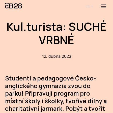
cs
Menu
O E
Kul.turista: SUCHÉ
O 
VRBNÉ
Bi
Pro
12. dubna 2023
FA
Aktu
Studenti a pedagogové Česko-
Udál
anglického gymnázia zvou do
Proj
parku! Připravují program pro
místní školy i školky, tvořivé dílny a
AR
charitativní jarmark. Pobýt a tvořit
AR