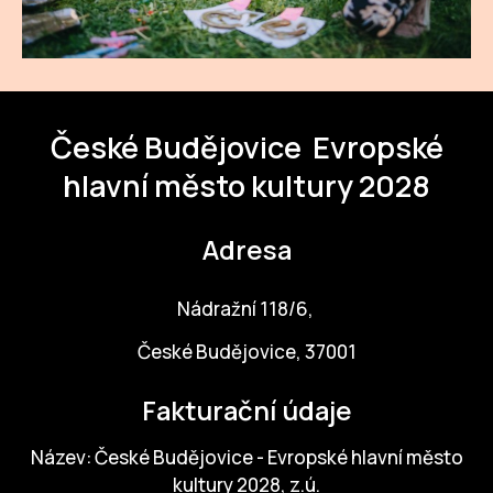
NO
OT
OS
(P
České Budějovice
Evropské
FÓR
hlavní město kultury 2028
PI
Adresa
SK
SK
Nádražní 118/6,
SO
České Budějovice, 37001
TR
Fakturační údaje
WO
Název: České Budějovice - Evropské hlavní město
YO
kultury 2028, z.ú.