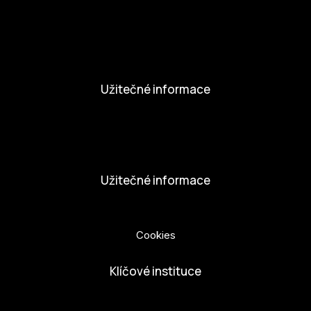
Novinky
Aktivity
Užitečné informace
Nabídka práce
Dobrovolníci
Užitečné informace
Ochrana osobních údajů
Cookies
Klíčové instituce
European Capital of Culture