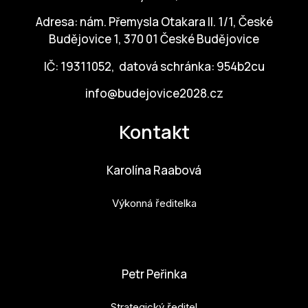
ZA
Adresa: nám. Přemysla Otakara II. 1/1, České
Budějovice 1, 370 01 České Budějovice
28
IČ: 19311052, datová schránka: 954b2cu
OPE
info@budejovice2028.cz
Zapo
Kontakt
Sta
tým
Karolína Raabová
Dob
Výkonná ředitelka
Ot
karolina.raabova@budejovice2028.cz
Zah
příle
Petr Peřinka
Pro
Strategický ředitel