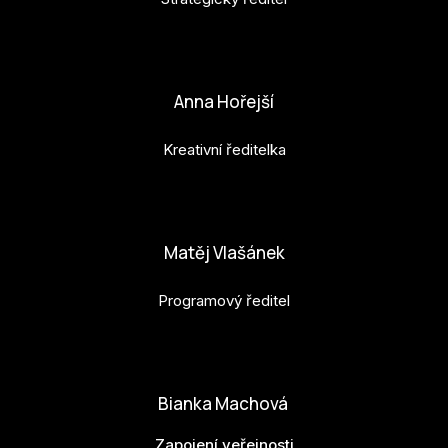
Po
petr.perinka@budejovice2028.cz
Pro k
Anna Hořejší
Pro 
Kont
Kreativní ředitelka
Další
anna.horejsi@budejovice2028.cz
Ná
Matěj Vlašánek
Př
Programový ředitel
Ke 
matej.vlasanek@budejovice2028.cz
Bianka Machová
Zapojení veřejnosti