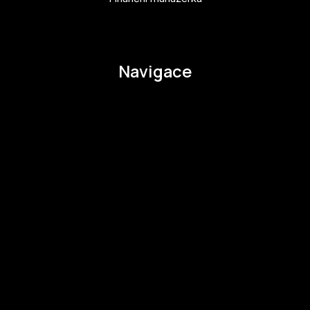
pavla.raabova@budejovice2028.cz
Navigace
O EHMK
Ke stažení
Otázky a odpovědi
Zapojte se
Zapojte se
Kul.turista
Aktivity a Novinky