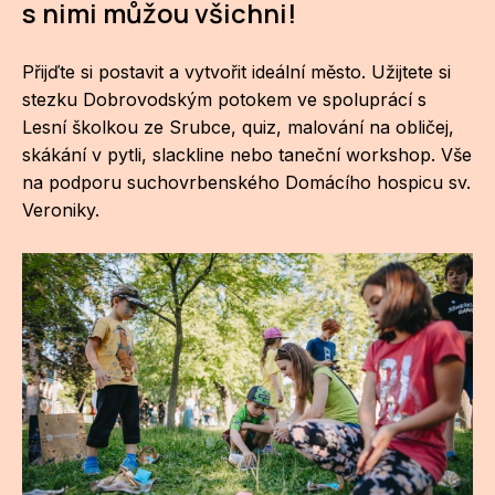
s nimi můžou všichni!
CI
Přijďte si postavit a vytvořit ideální město. Užijtete si
DE
stezku Dobrovodským potokem ve spoluprácí s
Lesní školkou ze Srubce, quiz, malování na obličej,
IN
skákání v pytli, slackline nebo taneční workshop. Vše
JI
na podporu suchovrbenského Domácího hospicu sv.
Veroniky.
KN
KR
KR
KU
MA
MO