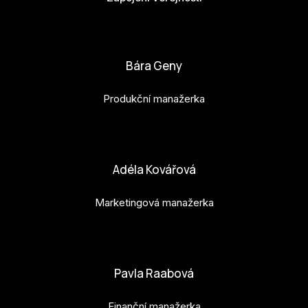
bianka.machova.jr@budejovice2028.cz
Bára Geny
Produkční manažerka
bara.geny@budejovice2028.cz
Adéla Kovářová
Marketingová manažerka
adela.kovarova@budejovice2028.cz
Pavla Raabová
Finanční manažerka