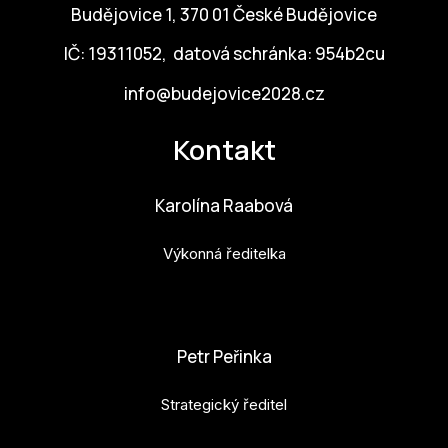
Budějovice 1, 370 01 České Budějovice
IČ: 19311052, datová schránka: 954b2cu
info@budejovice2028.cz
Kontakt
Karolína Raabová
Výkonná ředitelka
karolina.raabova@budejovice2028.cz
Petr Peřinka
Strategický ředitel