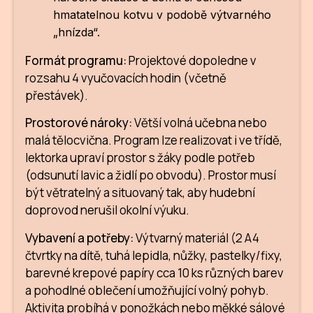
hmatatelnou kotvu v podobě výtvarného
„hnízda“.
Formát programu:
Projektové dopoledne v
rozsahu 4 vyučovacích hodin (včetně
O
přestávek).
Z
Prostorové nároky:
Větší volná učebna nebo
malá tělocvična. Program lze realizovat i ve třídě,
lektorka upraví prostor s žáky podle potřeb
(odsunutí lavic a židlí po obvodu). Prostor musí
být větratelný a situovaný tak, aby hudební
doprovod nerušil okolní výuku.
Vybavení a potřeby:
Výtvarný materiál (2 A4
čtvrtky na dítě, tuhá lepidla, nůžky, pastelky/fixy,
p
barevné krepové papíry cca 10 ks různých barev
a pohodlné oblečení umožňující volný pohyb.
Aktivita probíhá v ponožkách nebo měkké sálové