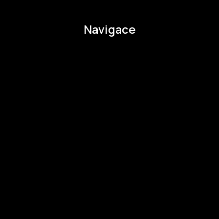
pavla.raabova@budejovice2028.cz
Navigace
O EHMK
Ke stažení
Otázky a odpovědi
Zapojte se
Zapojte se
Kul.turista
Aktivity a Novinky