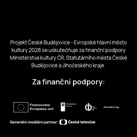
Město České Budejovice
Českobudejovicko hlubocko
Jihočeský kraj
Jihočeská centrála cestovního ruchu
Projekt České Budějovice - Evropské hlavní město
kultury 2028 se uskutečňuje za finanční podpory
Ministerstva kultury ČR, Statutárního města České
Budějovice a Jihočeského kraje.
Za finanční podpory: