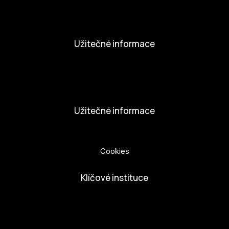
Novinky
Aktivity
Užitečné informace
Nabídka práce
Dobrovolníci
Užitečné informace
Ochrana osobních údajů
Cookies
Klíčové instituce
European Capital of Culture
Ministerstvo kultury