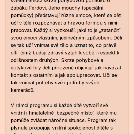
světem emocí skrze pohybovou pohádku o
žabáku Ferdovi. Jeho mouchy (speciální
pomůcky) představují různé emoce, které se děti
učí v těle rozpoznávat a hravou formou s nimi
pracovat. Každý si vyzkouší, jaké to je „zatančit“
svou emoci vlastním, jedinečným způsobem. Děti
se tak učí vnímat své tělo a uznat to, co právě
cítí, čímž budují zdravý vztah k sobě i respekt k
odlišnostem druhých. Skrze pohybové a
dotykové hry děti přirozeně objevují, jak navázat
kontakt s ostatními a jak spolupracovat. Učí se
tak vnímat potřeby své i potřeby svých
kamarádů.
V rámci programu si každé dítě vytvoří své
vnitřní i hmatatelné ‚bezpečné místo‘, které mu
pomůže zvládat náročné situace. Program tak
plynule propojuje vnitřní spokojenost dítěte s