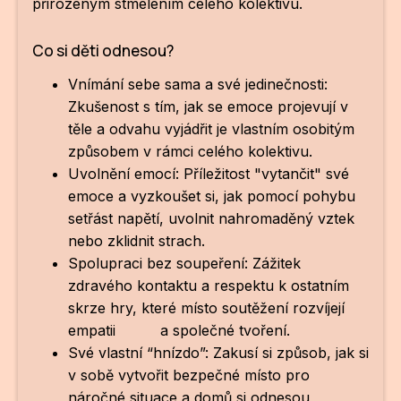
přirozeným stmelením celého kolektivu.
Co si děti odnesou?
Vnímání sebe sama a své jedinečnosti:
Zkušenost s tím, jak se emoce projevují v
těle a odvahu vyjádřit je vlastním osobitým
způsobem v rámci celého kolektivu.
Uvolnění emocí: Příležitost "vytančit" své
emoce a vyzkoušet si, jak pomocí pohybu
setřást napětí, uvolnit nahromaděný vztek
nebo zklidnit strach.
Spolupraci bez soupeření: Zážitek
zdravého kontaktu a respektu k ostatním
skrze hry, které místo soutěžení rozvíjejí
empatii a společné tvoření.
Své vlastní “hnízdo”: Zakusí si způsob, jak si
v sobě vytvořit bezpečné místo pro
náročné situace a domů si odnesou