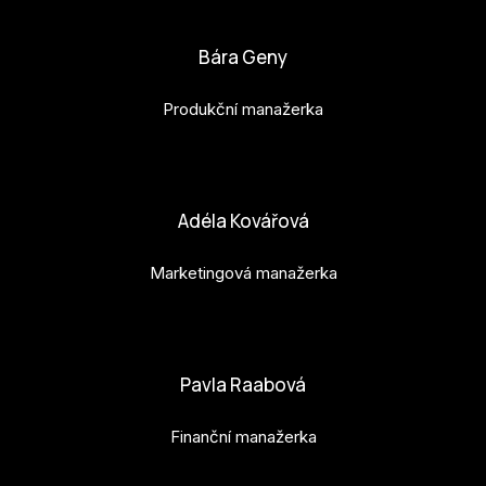
bianka.machova.jr@budejovice2028.cz
Bára Geny
Produkční manažerka
bara.geny@budejovice2028.cz
Adéla Kovářová
Marketingová manažerka
adela.kovarova@budejovice2028.cz
Pavla Raabová
Finanční manažerka