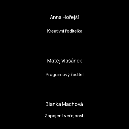
petr.perinka@budejovice2028.cz
Anna Hořejší
Kreativní ředitelka
anna.horejsi@budejovice2028.cz
Matěj Vlašánek
Programový ředitel
matej.vlasanek@budejovice2028.cz
Bianka Machová
Zapojení veřejnosti