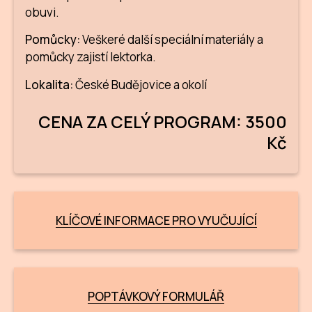
obuvi.
Pomůcky:
Veškeré další speciální materiály a
P
pomůcky zajistí lektorka.
P
Lokalita:
České Budějovice a okolí
K
CENA ZA CELÝ PROGRAM: 3500
D
Kč
KLÍČOVÉ INFORMACE PRO VYUČUJÍCÍ
POPTÁVKOVÝ FORMULÁŘ