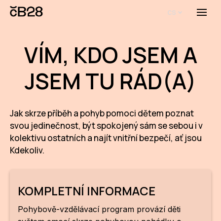
cs
Menu
O
VÍM, KDO JSEM A
JSEM TU RÁD(A)
Jak skrze příběh a pohyb pomoci dětem poznat
svou jedinečnost, být spokojený sám se sebou i v
kolektivu ostatních a najít vnitřní bezpečí, ať jsou
A
Kdekoliv.
U
P
KOMPLETNÍ INFORMACE
Pohybově-vzdělávací program provází děti