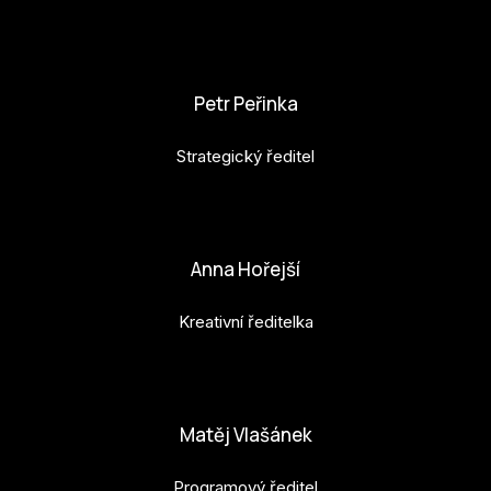
ZA
karolina.raabova@budejovice2028.cz
28
Petr Peřinka
OPE
Strategický ředitel
Zapo
petr.perinka@budejovice2028.cz
Sta
tým
Anna Hořejší
Dob
Kreativní ředitelka
Ot
anna.horejsi@budejovice2028.cz
Zah
příle
Matěj Vlašánek
Pro
Programový ředitel