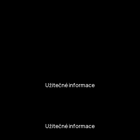
Zapojte se
Kul.turista
Aktivity a Novinky
Novinky
Aktivity
Užitečné informace
Nabídka práce
Dobrovolníci
Užitečné informace