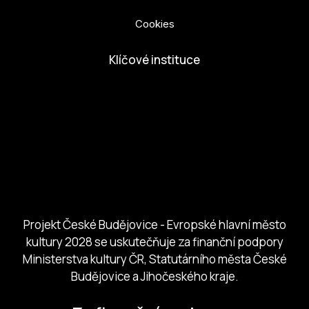
Ochrana osobních údajů
Cookies
Klíčové instituce
European Capital of Culture
Ministerstvo kultury
Město České Budejovice
Českobudejovicko hlubocko
Jihočeský kraj
Jihočeská centrála cestovního ruchu
Projekt České Budějovice - Evropské hlavní město
kultury 2028 se uskutečňuje za finanční podpory
Ministerstva kultury ČR, Statutárního města České
Budějovice a Jihočeského kraje.