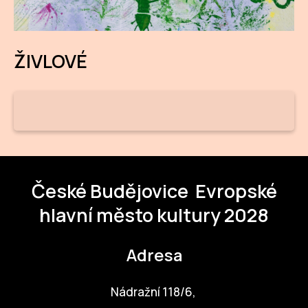
CI
DE
ŽIVLOVÉ
IN
JI
KN
KR
České Budějovice
Evropské
KR
hlavní město kultury 2028
KU
Adresa
MA
MO
Nádražní 118/6,