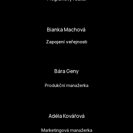
Po
matej.vlasanek@budejovice2028.cz
Pro k
Bianka Machová
Pro 
Zapojení veřejnosti
Kont
Další
bianka.machova.jr@budejovice2028.cz
Ná
Bára Geny
Př
Produkční manažerka
Ke 
bara.geny@budejovice2028.cz
Adéla Kovářová
Marketingová manažerka