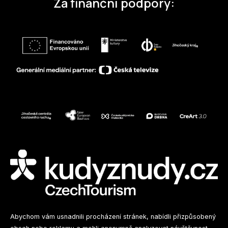
Za finanční podpory:
Sledujte nás na sociálních sítích
Abychom vám usnadnili procházení stránek, nabídli přizpůsobený