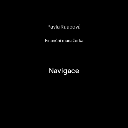
adela.kovarova@budejovice2028.cz
Pavla Raabová
Finanční manažerka
pavla.raabova@budejovice2028.cz
Navigace
O EHMK
Ke stažení
Otázky a odpovědi
Zapojte se