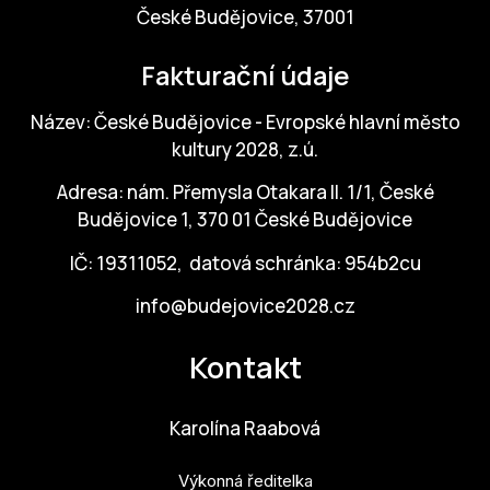
NO
České Budějovice, 37001
OT
Fakturační údaje
OS
Název: České Budějovice - Evropské hlavní město
(P
kultury 2028, z.ú.
FÓR
Adresa: nám. Přemysla Otakara II. 1/1, České
PI
Budějovice 1, 370 01 České Budějovice
SK
IČ: 19311052, datová schránka: 954b2cu
SK
info@budejovice2028.cz
SO
Kontakt
TR
Karolína Raabová
WO
YO
Výkonná ředitelka