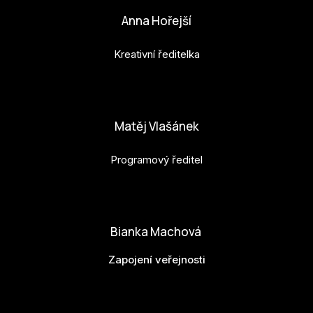
Anna Hořejší
Kreativní ředitelka
anna.horejsi@budejovice2028.cz
Matěj Vlašánek
Programový ředitel
matej.vlasanek@budejovice2028.cz
Bianka Machová
Zapojení veřejnosti
bianka.machova.jr@budejovice2028.cz