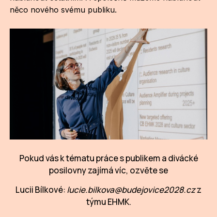
něco nového svému publiku.
Pokud vás k tématu práce s publikem a divácké
posilovny zajímá víc, ozvěte se
Lucii Bílkové:
lucie.bilkova@budejovice2028.cz
z
týmu EHMK.