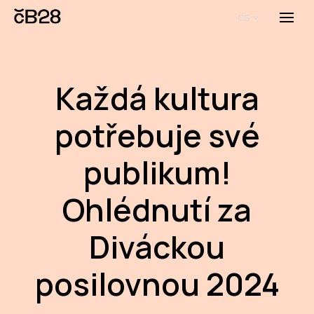
cs
Menu
O E
O 
Každá kultura
Bi
potřebuje své
Pro
publikum!
FA
Ohlédnutí za
Aktu
Udál
Diváckou
Proj
posilovnou 2024
AR
AR