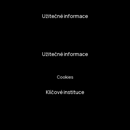
Aktivity
Užitečné informace
Nabídka práce
Dobrovolníci
Užitečné informace
Ochrana osobních údajů
Cookies
Klíčové instituce
European Capital of Culture
Ministerstvo kultury
Město České Budejovice