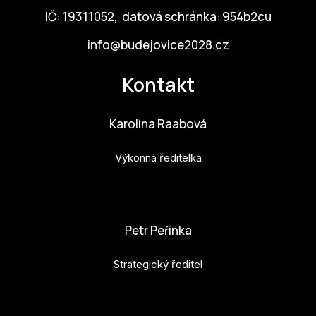
IČ: 19311052, datová schránka: 954b2cu
info@budejovice2028.cz
Kontakt
Karolína Raabová
Výkonná ředitelka
karolina.raabova@budejovice2028.cz
Petr Peřinka
Strategický ředitel
petr.perinka@budejovice2028.cz