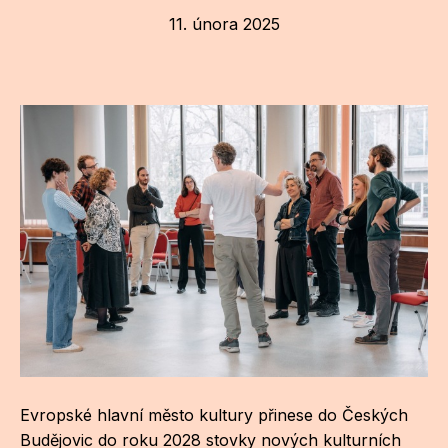
11. února 2025
CI
DE
IN
JI
KN
KR
KR
KU
MA
MO
Evropské hlavní město kultury přinese do Českých
Budějovic do roku 2028 stovky nových kulturních