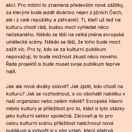
NO
akcí. Pro místní to znamená především nové zážitky,
OT
za kterými bude jezdit diváctvo nejen z jižních Čech,
ale i z celé republiky a zahraničí. Ti, kteří už teď na
OS
kulturu chodí rádi, budou moct vyhledat něco
nečekaného. Někdo se těší na velká jména evropské
(P
umělecké scény. Někdo se těší, že toho bude moct
FÓR
zažít víc. Pro ty, kdo se za kulturní publikum
PI
nepovažují, to bude možnost zkusit něco nového.
Řada projektů si bude muset svoje publikum teprve
SK
najít.
SK
Jak ale nové diváky oslovit? Jak zjistit, kdo chodí na
SO
kulturu? Jak se rozhodnout, o co obohatit nabídku v
naší organizaci nebo celém městě? Evropské hlavní
TR
město kultury je příležitost pro to, klást si tyto otázky
jako kulturní sektor společně. Zároveň je to pro
WO
celou kulturní scénu příležitost nadchnout nové
YO
publikum a vytvořit si s ním vztah, který přetrvá