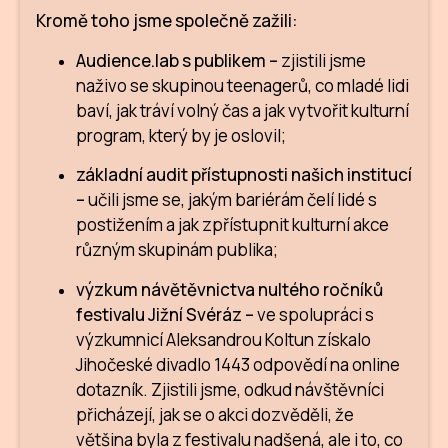
Kromě toho jsme společně zažili:
Audience.lab s publikem –
zjistili jsme
naživo se skupinou teenagerů, co mladé lidi
baví, jak tráví volný čas a jak vytvořit kulturní
program, který by je oslovil;
základní audit přístupnosti našich institucí
–
učili jsme se, jakým bariérám čelí lidé s
postižením a jak zpřístupnit kulturní akce
různým skupinám publika;
výzkum návětěvnictva nultého ročníků
festivalu Jižní Svéráz –
ve spolupráci s
výzkumnicí Aleksandrou Koltun získalo
Jihočeské divadlo 1443 odpovědí na online
dotazník. Zjistili jsme, odkud návštěvníci
přicházejí, jak se o akci dozvěděli, že
většina byla z festivalu nadšená, ale i to, co