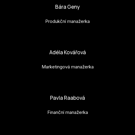
Bára Geny
Produkční manažerka
bara.geny@budejovice2028.cz
Adéla Kovářová
Marketingová manažerka
adela.kovarova@budejovice2028.cz
Pavla Raabová
Finanční manažerka
pavla.raabova@budejovice2028.cz