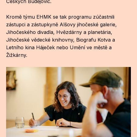
Českých Budějovic.
Po
Kromě týmu EHMK se tak programu zúčastnili
Pro k
zástupci a zástupkyně Alšovy jihočeské galerie,
Pro 
Jihočeského divadla, Hvězdárny a planetária,
Jihočeské vědecké knihovny, Biografu Kotva a
Kont
Letního kina Háječek nebo Umění ve městě a
Žižkárny.
Další
Ná
Př
Ke 