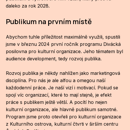
daleko za rok 2028.
ZA
Publikum na prvním místě
28
OPE
Abychom tuhle příležitost maximálně využili, spustili
jsme v březnu 2024 první ročník programu Divácká
Zapo
posilovna pro kulturní organizace. Jeho tématem byl
audience development, tedy rozvoj publika.
Sta
tým
Rozvoj publika je někdy nahlížen jako marketingová
Dob
disciplína. Pro nás je ale alfou a omegou naší
každodenní práce. Je naší vizí i motivací. Pokud se
Ot
spojí víc organizací, které to mají stejně, je efekt
Zah
práce s publikem ještě větší. A pocítí ho nejen
příle
kulturní organizace, ale hlavně publikum samotné.
Program jsme proto otevřeli pro kulturní organizace
Pro
z Kulturního ostrova, kulturní čtvrti v širším centru