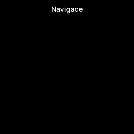
Navigace
O EHMK
Ke stažení
Otázky a odpovědi
Zapojte se
Zapojte se
Kul.turista
Aktivity a Novinky
Novinky