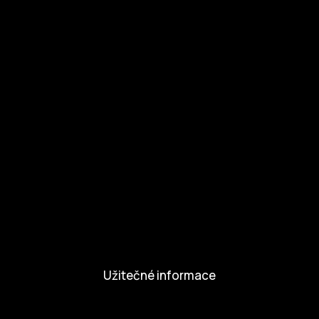
Ke stažení
Otázky a odpovědi
Zapojte se
Zapojte se
Kul.turista
Aktivity a Novinky
Novinky
Aktivity
Užitečné informace
Nabídka práce