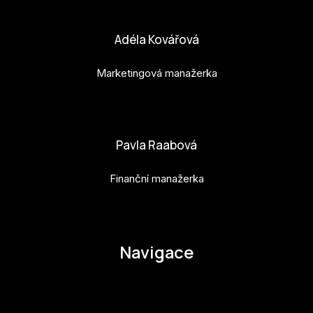
bara.geny@budejovice2028.cz
Adéla Kovářová
Marketingová manažerka
adela.kovarova@budejovice2028.cz
Pavla Raabová
Finanční manažerka
pavla.raabova@budejovice2028.cz
Navigace
O EHMK