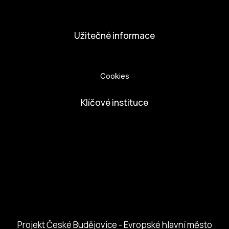
Dobrovolníci
Užitečné informace
Ochrana osobních údajů
Cookies
Klíčové instituce
European Capital of Culture
Ministerstvo kultury
Město České Budejovice
Českobudejovicko hlubocko
Jihočeský kraj
Jihočeská centrála cestovního ruchu
Projekt České Budějovice - Evropské hlavní město