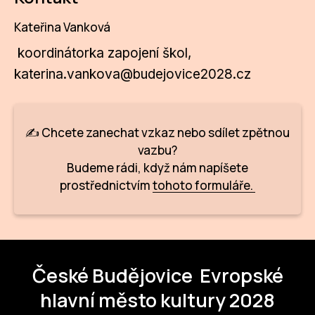
ZA
Kateřina Vanková
28
koordinátorka zapojení škol,
katerina.vankova@budejovice2028.cz
OPE
Zapo
✍️ Chcete zanechat vzkaz nebo sdílet zpětnou
Sta
vazbu?
tým
Budeme rádi, když nám napíšete
prostřednictvím
tohoto formuláře.
Dob
Ot
Zah
příle
České Budějovice
Evropské
Pro
hlavní město kultury 2028