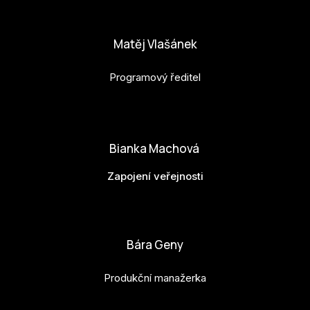
anna.horejsi@budejovice2028.cz
Matěj Vlašánek
Programový ředitel
matej.vlasanek@budejovice2028.cz
Bianka Machová
Zapojení veřejnosti
bianka.machova.jr@budejovice2028.cz
Bára Geny
Produkční manažerka